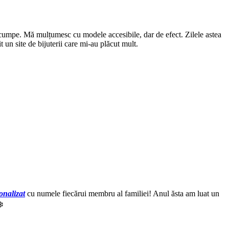
te scumpe. Mă mulțumesc cu modele accesibile, dar de efect. Zilele astea
 un site de bijuterii care mi-au plăcut mult.
onalizat
cu numele fiecărui membru al familiei! Anul ăsta am luat un
️