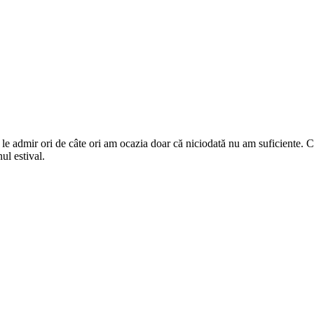
și le admir ori de câte ori am ocazia doar că niciodată nu am suficiente
ul estival.