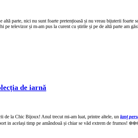
e altă parte, nici nu sunt foarte pretențioasă și nu vreau bijuterii foar
 pe televizor și m-am pus la curent cu știrile și pe de altă parte am găsit
lecția de iarnă
i de la Chic Bijoux! Anul trecut mi-am luat, printre altele, un
lanț pers
ort in același timp pe amândouă și chiar se văd extrem de frumos! ❄️❄️❄