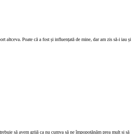
ort altceva. Poate că a fost și influențată de mine, dar am zis să-i iau și
.
deși trebuie să avem grijă ca nu cumva să ne împopoțănăm prea mult și să