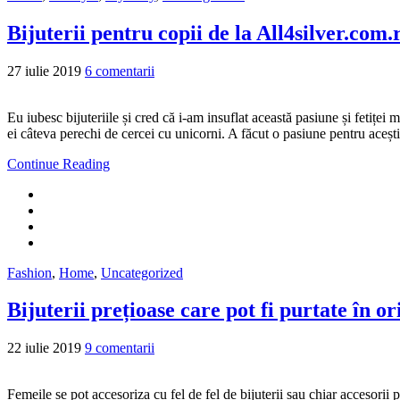
Bijuterii pentru copii de la All4silver.com.
27 iulie 2019
6 comentarii
Eu iubesc bijuteriile și cred că i-am insuflat această pasiune și fetiței 
ei câteva perechi de cercei cu unicorni. A făcut o pasiune pentru acești 
Continue Reading
Fashion
,
Home
,
Uncategorized
Bijuterii prețioase care pot fi purtate în o
22 iulie 2019
9 comentarii
Femeile se pot accesoriza cu fel de fel de bijuterii sau chiar accesorii