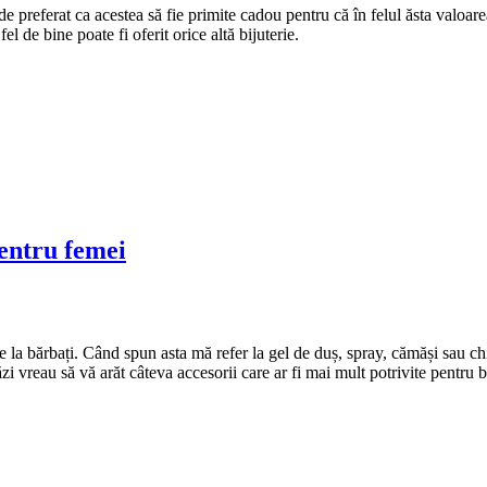
 de preferat ca acestea să fie primite cadou pentru că în felul ăsta valoar
l de bine poate fi oferit orice altă bijuterie.
pentru femei
la bărbați. Când spun asta mă refer la gel de duș, spray, cămăși sau chia
i vreau să vă arăt câteva accesorii care ar fi mai mult potrivite pentru 