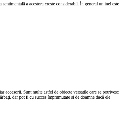
ea sentimentală a acestora crește considerabil. În general un inel este
r accesorii. Sunt multe astfel de obiecte versatile care se potrivesc
bărbați, dar pot fi cu succes împrumutate și de doamne dacă ele