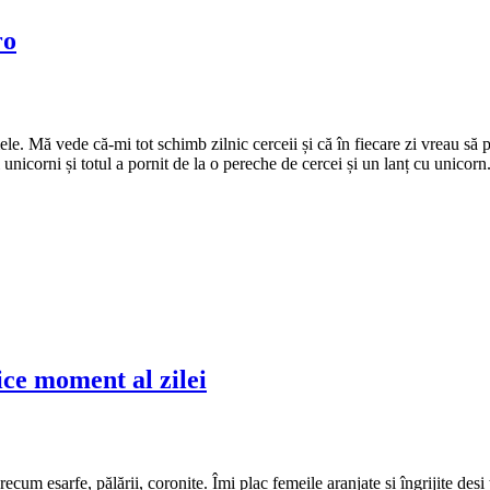
ro
mele. Mă vede că-mi tot schimb zilnic cerceii și că în fiecare zi vreau să p
unicorni și totul a pornit de la o pereche de cercei și un lanț cu unicorn
rice moment al zilei
 precum eșarfe, pălării, coronițe. Îmi plac femeile aranjate și îngrijite 