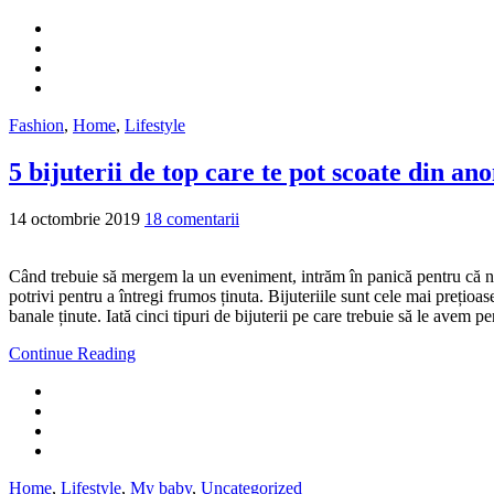
Fashion
,
Home
,
Lifestyle
5 bijuterii de top care te pot scoate din an
14 octombrie 2019
18 comentarii
Când trebuie să mergem la un eveniment, intrăm în panică pentru că nu
potrivi pentru a întregi frumos ținuta. Bijuteriile sunt cele mai prețio
banale ținute. Iată cinci tipuri de bijuterii pe care trebuie să le avem 
Continue Reading
Home
,
Lifestyle
,
My baby
,
Uncategorized