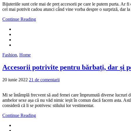
Bijuteriile sunt cele mai de preț accesorii pe care le putem purta. Ar fi
cel mai potrivit cadou atunci când vine vorba despre o surpriză, dar la fe
Continue Reading
Fashion
,
Home
Accesorii potrivite pentru bărbați, dar și 
20 iunie 2022
21 de comentarii
Mi se întâmplă frecvent să aud femei care împrumută diverse lucruri de 
ambelor sexe așa că nu văd nimic ieșit în comun dacă facem asta. Astăz
consideră că li se potrivesc stilului lor vestimentar.
Continue Reading