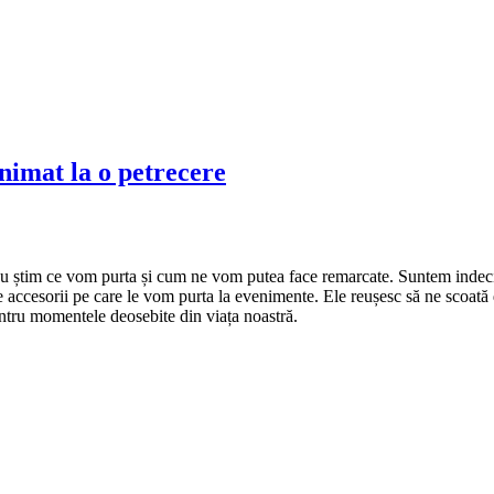
onimat la o petrecere
 știm ce vom purta și cum ne vom putea face remarcate. Suntem indecise
ase accesorii pe care le vom purta la evenimente. Ele reușesc să ne scoată
pentru momentele deosebite din viața noastră.