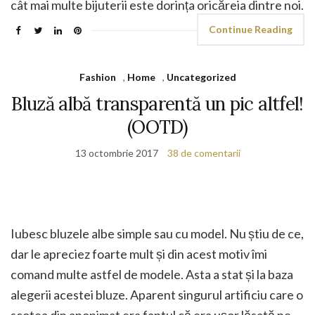
cât mai multe bijuterii este dorința oricăreia dintre noi.
Continue Reading
Fashion
,
Home
,
Uncategorized
Bluză albă transparentă un pic altfel!
(OOTD)
13 octombrie 2017
38 de comentarii
Iubesc bluzele albe simple sau cu model. Nu știu de ce,
dar le apreciez foarte mult și din acest motiv îmi
comand multe astfel de modele. Asta a stat și la baza
alegerii acestei bluze. Aparent singurul artificiu care o
scotea din anonimat era faptul că era ușor lăsată pe