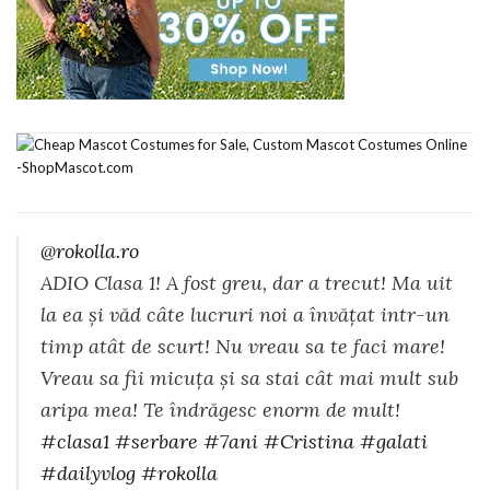
@rokolla.ro
ADIO Clasa 1! A fost greu, dar a trecut! Ma uit
la ea și văd câte lucruri noi a învățat intr-un
timp atât de scurt! Nu vreau sa te faci mare!
Vreau sa fii micuța și sa stai cât mai mult sub
aripa mea! Te îndrăgesc enorm de mult!
#clasa1
#serbare
#7ani
#Cristina
#galati
#dailyvlog
#rokolla