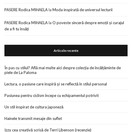
PASERE Rodica MIHAELA
la
Moda inspirată de universul lecturii
PASERE Rodica MIHAELA
la
O poveste sinceră despre emoții și curajul
de a fi tu însăți
Articole recente
În pas cu stilul? Află mai multe aici despre colecția de încălțăminte de
piele de La Paloma
Lectura, o pasiune care inspiră și se reflectă în stilul personal
Pasiunea pentru ciclism începe cu echipamentul potrivit
Un stil inspirat de cultura japoneză
Hainele transmit mesaje din suflet
Izzy cea creativă scrisă de Terri Libenson (recenzie)