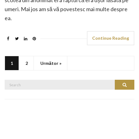
umeri. Mai jos am să vă povestesc mai multe despre
ea.
Continue Reading
1
2
Următor »
Search
Search
for: