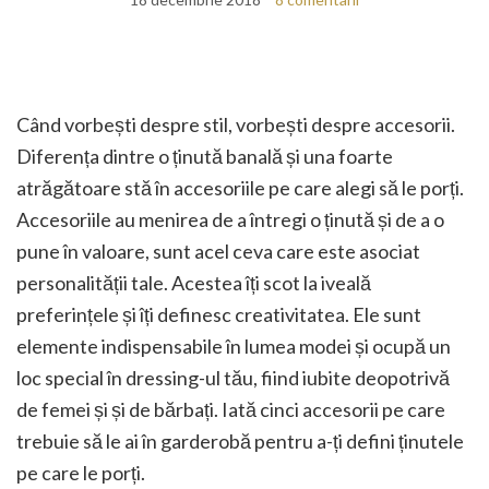
Când vorbești despre stil, vorbești despre accesorii.
Diferența dintre o ținută banală și una foarte
atrăgătoare stă în accesoriile pe care alegi să le porți.
Accesoriile au menirea de a întregi o ținută și de a o
pune în valoare, sunt acel ceva care este asociat
personalității tale. Acestea îți scot la iveală
preferințele și îți definesc creativitatea. Ele sunt
elemente indispensabile în lumea modei și ocupă un
loc special în dressing-ul tău, fiind iubite deopotrivă
de femei și și de bărbați. Iată cinci accesorii pe care
trebuie să le ai în garderobă pentru a-ți defini ținutele
pe care le porți.