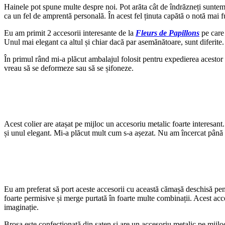
Hainele pot spune multe despre noi. Pot arăta cât de îndrăzneți suntem
ca un fel de amprentă personală. În acest fel ținuta capătă o notă mai f
Eu am primit 2 accesorii interesante de la
Fleurs de Papillons
pe care 
Unul mai elegant ca altul și chiar dacă par asemănătoare, sunt diferite.
În primul rând mi-a plăcut ambalajul folosit pentru expedierea acestor 
vreau să se deformeze sau să se șifoneze.
Acest colier are atașat pe mijloc un accesoriu metalic foarte interesant
și unul elegant. Mi-a plăcut mult cum s-a așezat. Nu am încercat până a
Eu am preferat să port aceste accesorii cu această cămașă deschisă pent
foarte permisive și merge purtată în foarte multe combinații. Acest acces
imaginație.
Broșa este confecționată din saten și are un accesoriu metalic pe mijloc 