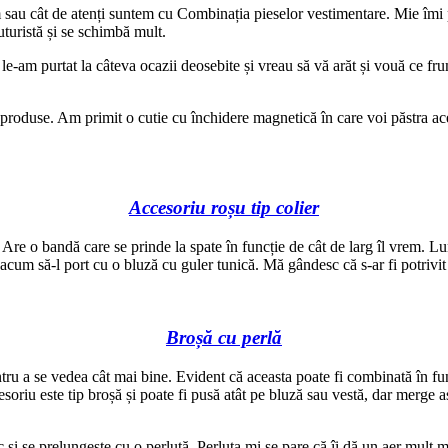
 sau cât de atenți suntem cu Combinația pieselor vestimentare. Mie îmi p
uturistă și se schimbă mult.
le-am purtat la câteva ocazii deosebite și vreau să vă arăt și vouă ce fr
produse. Am primit o cutie cu închidere magnetică în care voi păstra aces
Accesoriu roșu tip colier
. Are o bandă care se prinde la spate în funcție de cât de larg îl vrem. L
cum să-l port cu o bluză cu guler tunică. Mă gândesc că s-ar fi potrivit 
Broșă cu perlă
ru a se vedea cât mai bine. Evident că aceasta poate fi combinată în fun
oriu este tip broșă și poate fi pusă atât pe bluză sau vestă, dar merge așe
și se prelungește cu o perluță. Perluța mi se pare că îi dă un aer mult ma