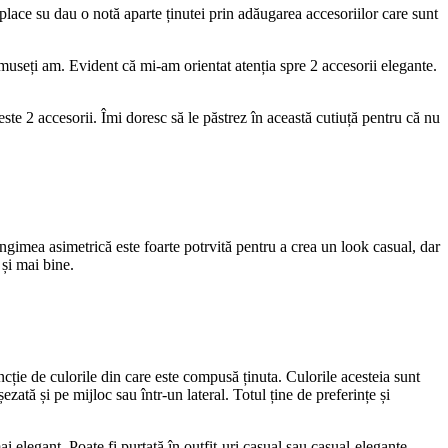
lace su dau o notă aparte ținutei prin adăugarea accesoriilor care sunt
umuseți am. Evident că mi-am orientat atenția spre 2 accesorii elegante.
te 2 accesorii. Îmi doresc să le păstrez în această cutiuță pentru că nu
ungimea asimetrică este foarte potrvită pentru a crea un look casual, dar
și mai bine.
cție de culorile din care este compusă ținuta. Culorile acesteia sunt
zată și pe mijloc sau într-un lateral. Totul ține de preferințe și
i elegant. Poate fi purtată în outfit-uri casual sau casual-elegante.