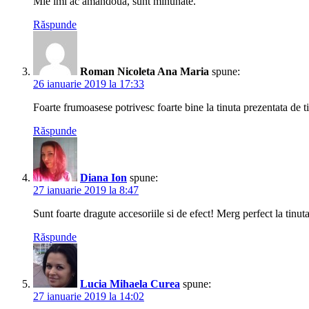
Mie imi ac amandoua, sunt minunate.
Răspunde
Roman Nicoleta Ana Maria
spune:
26 ianuarie 2019 la 17:33
Foarte frumoasese potrivesc foarte bine la tinuta prezentata de t
Răspunde
Diana Ion
spune:
27 ianuarie 2019 la 8:47
Sunt foarte dragute accesoriile si de efect! Merg perfect la tinuta
Răspunde
Lucia Mihaela Curea
spune:
27 ianuarie 2019 la 14:02