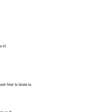
a el.
rte bine la tinuta ta.