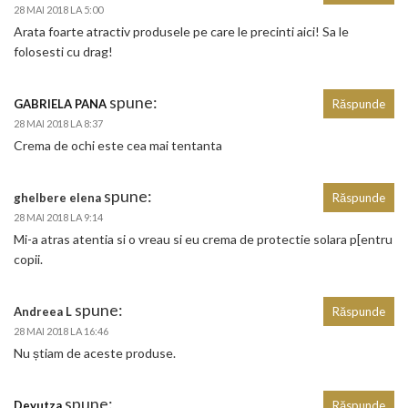
28 MAI 2018 LA 5:00
Arata foarte atractiv produsele pe care le precinti aici! Sa le
folosesti cu drag!
spune:
GABRIELA PANA
Răspunde
28 MAI 2018 LA 8:37
Crema de ochi este cea mai tentanta
spune:
ghelbere elena
Răspunde
28 MAI 2018 LA 9:14
Mi-a atras atentia si o vreau si eu crema de protectie solara p[entru
copii.
spune:
Andreea L
Răspunde
28 MAI 2018 LA 16:46
Nu știam de aceste produse.
spune:
Deyutza
Răspunde