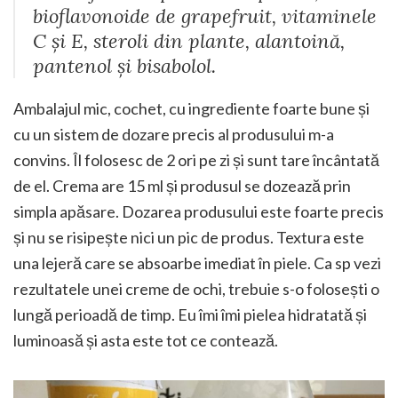
bioflavonoide de grapefruit, vitaminele
C și E, steroli din plante, alantoină,
pantenol și bisabolol.
Ambalajul mic, cochet, cu ingrediente foarte bune și
cu un sistem de dozare precis al produsului m-a
convins. Îl folosesc de 2 ori pe zi și sunt tare încântată
de el. Crema are 15 ml și produsul se dozează prin
simpla apăsare. Dozarea produsului este foarte precis
și nu se risipește nici un pic de produs. Textura este
una lejeră care se absoarbe imediat în piele. Ca sp vezi
rezultatele unei creme de ochi, trebuie s-o folosești o
lungă perioadă de timp. Eu îmi îmi pielea hidratată și
luminoasă și asta este tot ce contează.