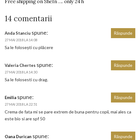
Free shipping on SheIn …. only 24 h
14 comentarii
spune:
Anda Stanciu
Răspunde
27 MAI 2018 LA 14:08
Sa le folosești cu plăcere
spune:
Valeria Chertes
Răspunde
27 MAI 2018 LA 14:30
Sa le folosesti cu drag.
spune:
Emilia
Răspunde
27 MAI 2018 LA 22:51
Crema de fata mi se pare extrem de buna pentru copii, mai ales ca
este bio si are spf 50
spune:
Oana Durican
Răspunde