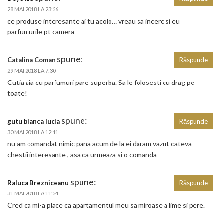
28 MAI 2018 LA 23:26
ce produse interesante ai tu acolo… vreau sa incerc si eu
parfumurile pt camera
spune:
Catalina Coman
Răspunde
29 MAI 2018 LA 7:30
Cutia aia cu parfumuri pare superba. Sa le folosesti cu drag pe
toate!
spune:
gutu bianca lucia
Răspunde
30 MAI 2018 LA 12:11
nu am comandat nimic pana acum de la ei daram vazut cateva
chestii interesante , asa ca urmeaza si o comanda
spune:
Raluca Brezniceanu
Răspunde
31 MAI 2018 LA 11:24
Cred ca mi-a place ca apartamentul meu sa miroase a lime si pere.