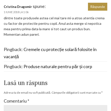
spune:
Cristina Dragomir
Răspunde
1 IUNIE 2018 LA 1:06
dintre toate produsele astea cel mai tare mi-a atras atentia crema
cu factor de protectie pentru copii. Anul asta merge si nepotica
mea pentru prima data la mare si tot caut un produs bun.
Momentan adun pareri.
Pingback:
Cremele cu protecție solară folosite în
vacanță
Pingback:
Produse naturale pentru păr și corp
Lasă un răspuns
Adresa ta de email nu va fi publicată.
Câmpurile obligatorii sunt marcate cu
*
Comentariu
*