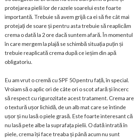
protejarea pielii lor de razele soarelui este foarte
importantă. Trebuie să avem grijă ca ei să fie cât mai
protejați de soare și pentru asta trebuie să reaplicăm
crema o dată la 2 ore dacă suntem afară. În momentul
în care mergem la plajă se schimbă situația puțin și
trebuie reaplicată crema după ce ieșim din apă
obligatoriu.
Eu am vrut o cremă cu SPF 50 pentru față, în special.
Vroiam să o aplic ori de câte ori o scot afară și încerc
să respect cu rigurozitate acest tratament. Crema are
o textură ușor lichidă, de un alb mat care se întinde
ușor și nu lasă o piele grasă. Este foarte interesant că
nu lasă pete albe la suprafața pielii. O dată intrată în
piele, crema își face treaba și până acum nu sunt