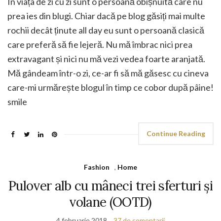
În viața de zi cu zi sunt o persoană obișnuită care nu
prea ies din blugi. Chiar dacă pe blog găsiți mai multe
rochii decât ținute all day eu sunt o persoană clasică
care preferă să fie lejeră. Nu mă îmbrac nici prea
extravagant și nici nu mă vezi vedea foarte aranjată.
Mă gândeam într-o zi, ce-ar fi să mă găsesc cu cineva
care-mi urmărește blogul în timp ce cobor după pâine!
smile
Continue Reading
Fashion
,
Home
Pulover alb cu mâneci trei sferturi și
volane (OOTD)
4 februarie 2018
37 de comentarii