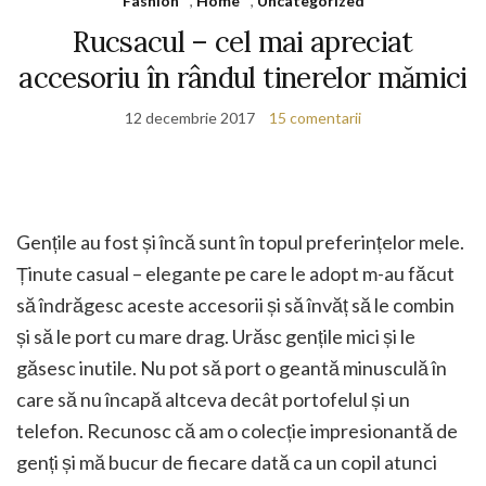
Fashion
,
Home
,
Uncategorized
Rucsacul – cel mai apreciat
accesoriu în rândul tinerelor mămici
12 decembrie 2017
15 comentarii
Gențile au fost și încă sunt în topul preferințelor mele.
Ținute casual – elegante pe care le adopt m-au făcut
să îndrăgesc aceste accesorii și să învăț să le combin
și să le port cu mare drag. Urăsc gențile mici și le
găsesc inutile. Nu pot să port o geantă minusculă în
care să nu încapă altceva decât portofelul și un
telefon. Recunosc că am o colecție impresionantă de
genți și mă bucur de fiecare dată ca un copil atunci