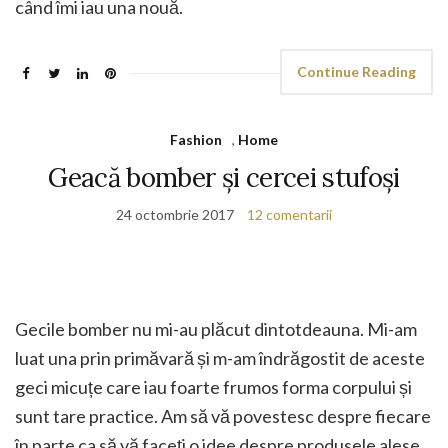
când îmi iau una nouă.
Continue Reading
Fashion
,
Home
Geacă bomber și cercei stufoși
24 octombrie 2017
12 comentarii
Gecile bomber nu mi-au plăcut dintotdeauna. Mi-am
luat una prin primăvară și m-am îndrăgostit de aceste
geci micuțe care iau foarte frumos forma corpului și
sunt tare practice. Am să vă povestesc despre fiecare
în parte ca să vă faceți o idee despre produsele alese