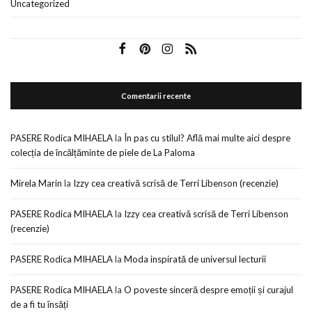
Uncategorized
Comentarii recente
PASERE Rodica MIHAELA
la
În pas cu stilul? Află mai multe aici despre
colecția de încălțăminte de piele de La Paloma
Mirela Marin
la
Izzy cea creativă scrisă de Terri Libenson (recenzie)
PASERE Rodica MIHAELA
la
Izzy cea creativă scrisă de Terri Libenson
(recenzie)
PASERE Rodica MIHAELA
la
Moda inspirată de universul lecturii
PASERE Rodica MIHAELA
la
O poveste sinceră despre emoții și curajul
de a fi tu însăți