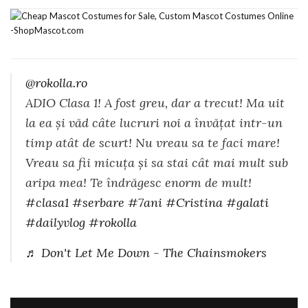
@rokolla.ro
ADIO Clasa 1! A fost greu, dar a trecut! Ma uit
la ea și văd câte lucruri noi a învățat intr-un
timp atât de scurt! Nu vreau sa te faci mare!
Vreau sa fii micuța și sa stai cât mai mult sub
aripa mea! Te îndrăgesc enorm de mult!
#clasa1
#serbare
#7ani
#Cristina
#galati
#dailyvlog
#rokolla
♬ Don't Let Me Down - The Chainsmokers