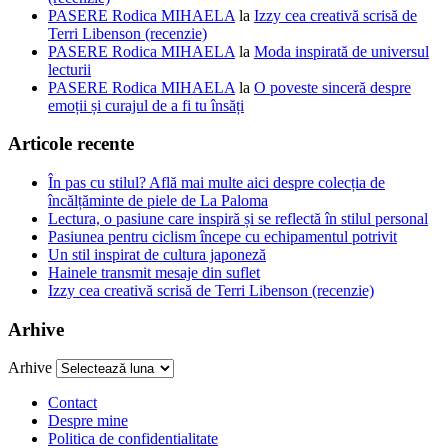
PASERE Rodica MIHAELA
la
Izzy cea creativă scrisă de
Terri Libenson (recenzie)
PASERE Rodica MIHAELA
la
Moda inspirată de universul
lecturii
PASERE Rodica MIHAELA
la
O poveste sinceră despre
emoții și curajul de a fi tu însăți
Articole recente
În pas cu stilul? Află mai multe aici despre colecția de
încălțăminte de piele de La Paloma
Lectura, o pasiune care inspiră și se reflectă în stilul personal
Pasiunea pentru ciclism începe cu echipamentul potrivit
Un stil inspirat de cultura japoneză
Hainele transmit mesaje din suflet
Izzy cea creativă scrisă de Terri Libenson (recenzie)
Arhive
Arhive
Contact
Despre mine
Politica de confidentialitate