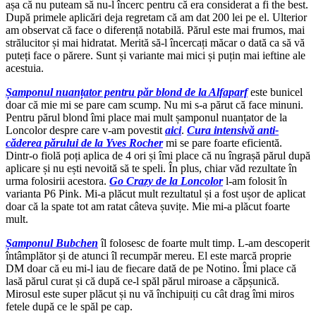
așa că nu puteam să nu-l încerc pentru că era considerat a fi the best.
După primele aplicări deja regretam că am dat 200 lei pe el. Ulterior
am observat că face o diferență notabilă. Părul este mai frumos, mai
strălucitor și mai hidratat. Merită să-l încercați măcar o dată ca să vă
puteți face o părere. Sunt și variante mai mici și puțin mai ieftine ale
acestuia.
Șamponul nuanțator pentru păr blond de la Alfaparf
este bunicel
doar că mie mi se pare cam scump. Nu mi s-a părut că face minuni.
Pentru părul blond îmi place mai mult șamponul nuanțator de la
Loncolor despre care v-am povestit
aici
.
Cura intensivă anti-
căderea părului de la Yves Rocher
mi se pare foarte eficientă.
Dintr-o fiolă poți aplica de 4 ori și îmi place că nu îngrașă părul după
aplicare și nu ești nevoită să te speli. În plus, chiar văd rezultate în
urma folosirii acestora.
Go Crazy de la Loncolor
l-am folosit în
varianta P6 Pink. Mi-a plăcut mult rezultatul și a fost ușor de aplicat
doar că la spate tot am ratat câteva șuvițe. Mie mi-a plăcut foarte
mult.
Șamponul Bubchen
îl folosesc de foarte mult timp. L-am descoperit
întâmplător și de atunci îl recumpăr mereu. El este marcă proprie
DM doar că eu mi-l iau de fiecare dată de pe Notino. Îmi place că
lasă părul curat și că după ce-l spăl părul miroase a căpșunică.
Mirosul este super plăcut și nu vă închipuiți cu cât drag îmi miros
fetele după ce le spăl pe cap.