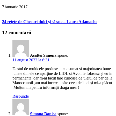
7 ianuarie 2017
24 rețete de Checuri dulci și sărate – Laura Adamache
12 comentarii
Asaftei Simona
spune:
11 august 2022 la 6:31
Destul de multicele produse ai consumat și majorittatea bune
,unele din ele ce aparține de LIDL și Avon le folosesc și eu in
permanență ,dar m-ai făcut tare curioasă de uleiul de păr de la
Maroccanoil ,am mai incercat câte ceva de la ei și mi-a plăcut
.Mulțumim pentru informații draga mea !
Răspunde
Simona Banica
spune: