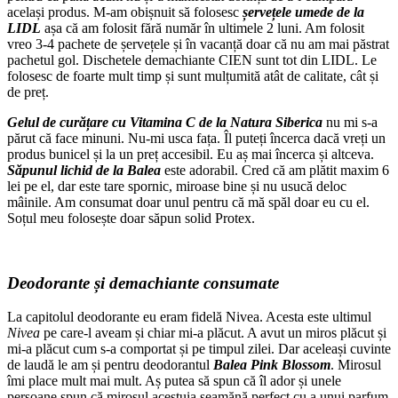
același produs. M-am obișnuit să folosesc
șervețele umede de la
LIDL
așa că am folosit fără număr în ultimele 2 luni. Am folosit
vreo 3-4 pachete de șervețele și în vacanță doar că nu am mai păstrat
pachetul gol. Dischetele demachiante CIEN sunt tot din LIDL. Le
folosesc de foarte mult timp și sunt mulțumită atât de calitate, cât și
de preț.
Gelul de curățare cu Vitamina C de la Natura Siberica
nu mi s-a
părut că face minuni. Nu-mi usca fața. Îl puteți încerca dacă vreți un
produs bunicel și la un preț accesibil. Eu aș mai încerca și altceva.
Săpunul lichid de la Balea
este adorabil. Cred că am plătit maxim 6
lei pe el, dar este tare spornic, miroase bine și nu usucă deloc
mâinile. Am consumat doar unul pentru că mă spăl doar eu cu el.
Soțul meu folosește doar săpun solid Protex.
Deodorante și demachiante consumate
La capitolul deodorante eu eram fidelă Nivea. Acesta este ultimul
Nivea
pe care-l aveam și chiar mi-a plăcut. A avut un miros plăcut și
mi-a plăcut cum s-a comportat și pe timpul zilei. Dar aceleași cuvinte
de laudă le am și pentru deodorantul
Balea Pink Blossom
. Mirosul
îmi place mult mai mult. Aș putea să spun că îl ador și unele
persoane spun că mirosul acestuia seamănă perfect cu a unui parfum