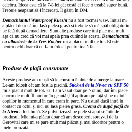
celebru. Ideea este că la 7-8 lei cât costă el face o treabă super bună.
Trebuie neaparat să-l încercați. Îl găsiți în DM.
Demachiantul Waterproof Kueshi
nu a fost tocmai waw. Inițial mi-
a plăcut doar că îmi lasă pielea grasă și trebuie să mă spăl obligatoriu
pe față după demachiere. Sunt alte produse care îmi plac mai mult
așa că nu cred că voi mai apela prea curând la acesta.
Demachiantul
cu albăstrele de la Yves Rocher
mi-a plăcut mult de tot. El este
pentru ochi doar că eu l-am folosit pentru toată fața.
Produse de plajă consumate
Aceste produse am reușit să le consum înainte de a merge la mare.
Le-am folosit cât am fost la piscină.
Stick-ul de la Nivea cu SPF 50
mi-a plăcut mult de tot. Eu l-am văzut doar pe Notino, dar îmi place
enorm de mult. Îl purtam în geantă și îl aplicam pe față și pe mâini
copiilor în momentul în care eram în parc. Nu ustură dacă intră în
contact cu ochii și nici nu lasă pielea grasă.
Crema de după plajă de
la Nivea
a fost bună. Se pulverizează pe piele și apoi se întinde
produsul. Mie mi-a plăcut doar că am descoperit spray-ul de la
Gerovital care mi se pare mult mai plăcut și mai răcoritor pentru o
piele bronzată.