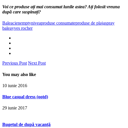
Voi ce produse ați mai consumat lunile astea? Ați folosit vreuna
după care suspinați?
Balea
cien
empty
nivea
produse consumate
produse de plaja
spray
balea
yves rocher
Previous Post
Next Post
You may also like
10 iunie 2016
Blue casual dress (ootd)
29 iunie 2017
Bugetul de după vacanță