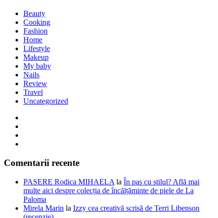
Beauty
Cooking
Fashion
Home
Lifestyle
Makeup
My baby
Nails
Review
Travel
Uncategorized
Comentarii recente
PASERE Rodica MIHAELA
la
În pas cu stilul? Află mai
multe aici despre colecția de încălțăminte de piele de La
Paloma
Mirela Marin
la
Izzy cea creativă scrisă de Terri Libenson
(recenzie)