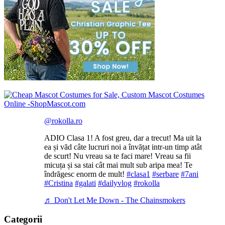
@rokolla.ro
ADIO Clasa 1! A fost greu, dar a trecut! Ma uit la
ea și văd câte lucruri noi a învățat intr-un timp atât
de scurt! Nu vreau sa te faci mare! Vreau sa fii
micuța și sa stai cât mai mult sub aripa mea! Te
îndrăgesc enorm de mult!
#clasa1
#serbare
#7ani
#Cristina
#galati
#dailyvlog
#rokolla
♬ Don't Let Me Down - The Chainsmokers
Categorii