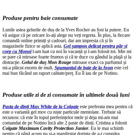
Produse pentru baie consumate
Lunile astea gelurile de duș de la Yves Rocher au fost la putere. Eu
vă asigur că pe oricare lo-ați alege nu veți regreta. În plus, la fiecare
comandă online primiți și cadouri, dar am impresia că și în
magazinele fizice se aplică asta.
Gel șampon delicat pentru păr și
corp cu Monoi
l-am luat cu noi în vacanță și l-am folosit tot. Mie mi
se pare că miroase foarte frumos și că te duce cu gândul la plajă și la
distracție.
Gelul de duș Mon Rouge
miroase exact ca parfumul și
mi-a plăcut enorm de mult.
Spumantul de baie de la Avon
este cel
mai bun făcând un raport calitate/preț. Eu îl iau de pe Notino.
Produse utile zi de zi consumate în ultimele două luni
Pasta de dinți Max White de la Colgate
este preferata mea pentru că
este o variantă gel mov cu niște particule mentolate. Trebuie să
recunosc că este în topul preferințelor mele și deja mi-am mai
comandat de pe Notino încă alte 2 paste de dinți. Cristina a folosit
Colgate Maximum Cavity Protection Junior
. Eu le mai schimb
pentru că până acum nu și-a manifestat dorința de a-i cumpăra