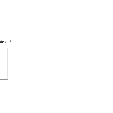
ate cu
*