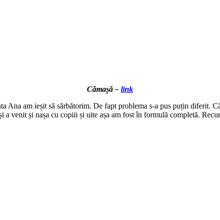
Cămașă –
link
ta Ana am ieșit să sărbătorim. De fapt problema s-a pus puțin diferit. Cân
 a venit și nașa cu copiii și uite așa am fost în formulă completă. Recunos