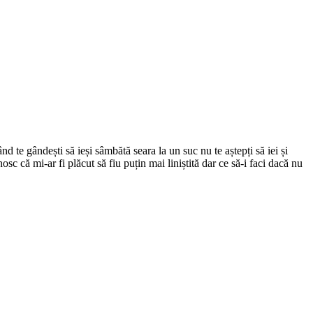
d te gândești să ieși sâmbătă seara la un suc nu te aștepți să iei și
c că mi-ar fi plăcut să fiu puțin mai liniștită dar ce să-i faci dacă nu