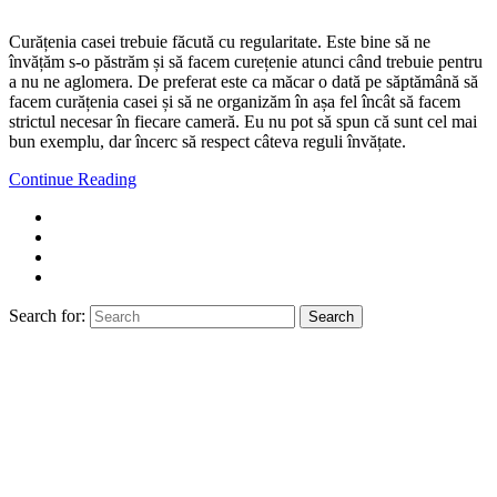
Curățenia casei trebuie făcută cu regularitate. Este bine să ne
învățăm s-o păstrăm și să facem curețenie atunci când trebuie pentru
a nu ne aglomera. De preferat este ca măcar o dată pe săptămână să
facem curățenia casei și să ne organizăm în așa fel încât să facem
strictul necesar în fiecare cameră. Eu nu pot să spun că sunt cel mai
bun exemplu, dar încerc să respect câteva reguli învățate.
Continue Reading
Search for:
Search