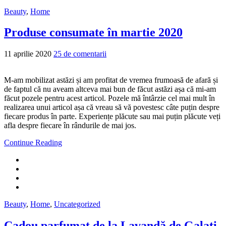
Beauty
,
Home
Produse consumate în martie 2020
11 aprilie 2020
25 de comentarii
M-am mobilizat astăzi și am profitat de vremea frumoasă de afară și
de faptul că nu aveam altceva mai bun de făcut astăzi așa că mi-am
făcut pozele pentru acest articol. Pozele mă întârzie cel mai mult în
realizarea unui articol așa că vreau să vă povestesc câte puțin despre
fiecare produs în parte. Experiențe plăcute sau mai puțin plăcute veți
afla despre fiecare în rândurile de mai jos.
Continue Reading
Beauty
,
Home
,
Uncategorized
Cadou parfumat de la Lavandă de Galați