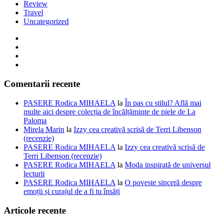
Review
Travel
Uncategorized
Comentarii recente
PASERE Rodica MIHAELA
la
În pas cu stilul? Află mai
multe aici despre colecția de încălțăminte de piele de La
Paloma
Mirela Marin
la
Izzy cea creativă scrisă de Terri Libenson
(recenzie)
PASERE Rodica MIHAELA
la
Izzy cea creativă scrisă de
Terri Libenson (recenzie)
PASERE Rodica MIHAELA
la
Moda inspirată de universul
lecturii
PASERE Rodica MIHAELA
la
O poveste sinceră despre
emoții și curajul de a fi tu însăți
Articole recente