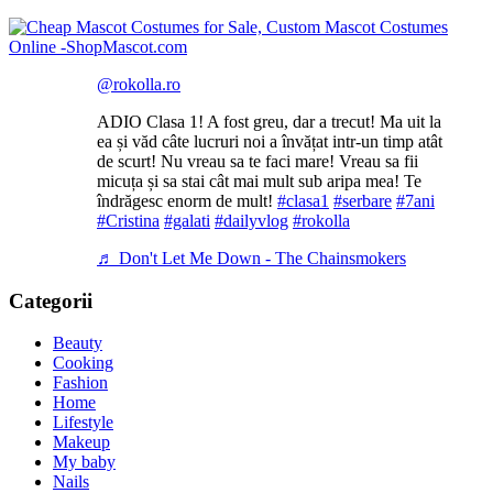
@rokolla.ro
ADIO Clasa 1! A fost greu, dar a trecut! Ma uit la
ea și văd câte lucruri noi a învățat intr-un timp atât
de scurt! Nu vreau sa te faci mare! Vreau sa fii
micuța și sa stai cât mai mult sub aripa mea! Te
îndrăgesc enorm de mult!
#clasa1
#serbare
#7ani
#Cristina
#galati
#dailyvlog
#rokolla
♬ Don't Let Me Down - The Chainsmokers
Categorii
Beauty
Cooking
Fashion
Home
Lifestyle
Makeup
My baby
Nails