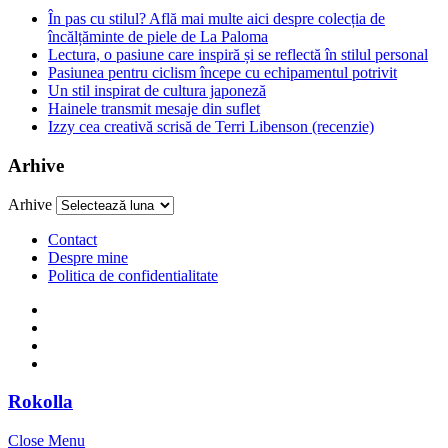
În pas cu stilul? Află mai multe aici despre colecția de
încălțăminte de piele de La Paloma
Lectura, o pasiune care inspiră și se reflectă în stilul personal
Pasiunea pentru ciclism începe cu echipamentul potrivit
Un stil inspirat de cultura japoneză
Hainele transmit mesaje din suflet
Izzy cea creativă scrisă de Terri Libenson (recenzie)
Arhive
Arhive
Contact
Despre mine
Politica de confidentialitate
Rokolla
Close Menu