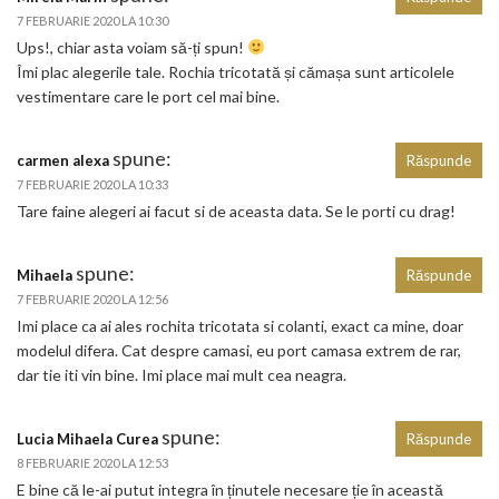
7 FEBRUARIE 2020 LA 10:30
Ups!, chiar asta voiam să-ți spun!
Îmi plac alegerile tale. Rochia tricotată și cămașa sunt articolele
vestimentare care le port cel mai bine.
spune:
carmen alexa
Răspunde
7 FEBRUARIE 2020 LA 10:33
Tare faine alegeri ai facut si de aceasta data. Se le porti cu drag!
spune:
Mihaela
Răspunde
7 FEBRUARIE 2020 LA 12:56
Imi place ca ai ales rochita tricotata si colanti, exact ca mine, doar
modelul difera. Cat despre camasi, eu port camasa extrem de rar,
dar tie iti vin bine. Imi place mai mult cea neagra.
spune:
Lucia Mihaela Curea
Răspunde
8 FEBRUARIE 2020 LA 12:53
E bine că le-ai putut integra în ținutele necesare ție în această