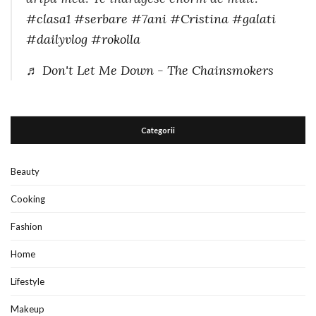
#clasa1
#serbare
#7ani
#Cristina
#galati
#dailyvlog
#rokolla
♬ Don't Let Me Down - The Chainsmokers
Categorii
Beauty
Cooking
Fashion
Home
Lifestyle
Makeup