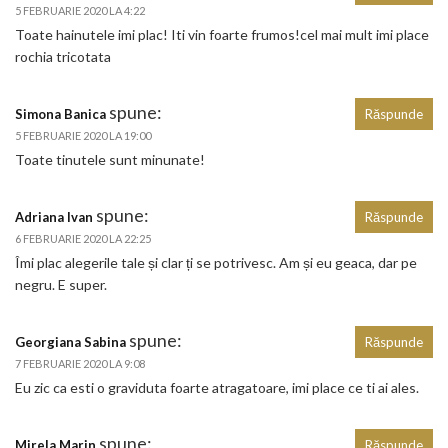
5 FEBRUARIE 2020 LA 4:22
Toate hainutele imi plac! Iti vin foarte frumos!cel mai mult imi place
rochia tricotata
spune:
Simona Banica
Răspunde
5 FEBRUARIE 2020 LA 19:00
Toate tinutele sunt minunate!
spune:
Adriana Ivan
Răspunde
6 FEBRUARIE 2020 LA 22:25
Îmi plac alegerile tale și clar ți se potrivesc. Am și eu geaca, dar pe
negru. E super.
spune:
Georgiana Sabina
Răspunde
7 FEBRUARIE 2020 LA 9:08
Eu zic ca esti o graviduta foarte atragatoare, imi place ce ti ai ales.
spune:
Mirela Marin
Răspunde