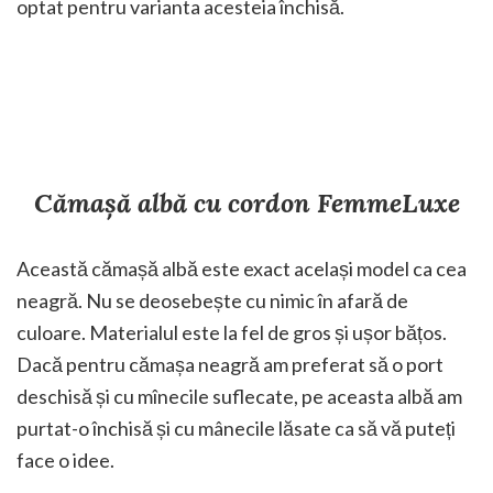
optat pentru varianta acesteia închisă.
Cămașă albă cu cordon FemmeLuxe
Această cămașă albă este exact același model ca cea
neagră. Nu se deosebește cu nimic în afară de
culoare. Materialul este la fel de gros și ușor bățos.
Dacă pentru cămașa neagră am preferat să o port
deschisă și cu mînecile suflecate, pe aceasta albă am
purtat-o închisă și cu mânecile lăsate ca să vă puteți
face o idee.