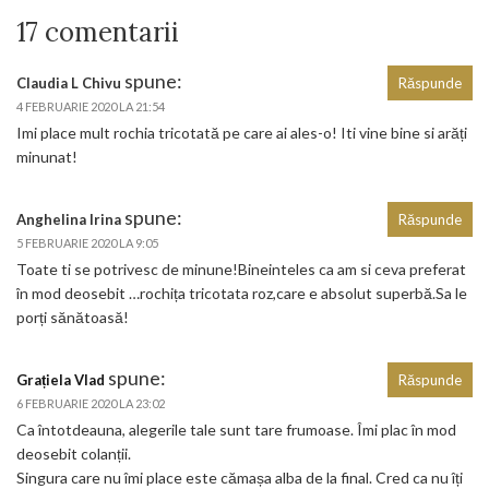
17 comentarii
spune:
Claudia L Chivu
Răspunde
4 FEBRUARIE 2020 LA 21:54
Imi place mult rochia tricotată pe care ai ales-o! Iti vine bine si arăți
minunat!
spune:
Anghelina Irina
Răspunde
5 FEBRUARIE 2020 LA 9:05
Toate ti se potrivesc de minune!Bineinteles ca am si ceva preferat
în mod deosebit …rochița tricotata roz,care e absolut superbă.Sa le
porți sănătoasă!
spune:
Grațiela Vlad
Răspunde
6 FEBRUARIE 2020 LA 23:02
Ca întotdeauna, alegerile tale sunt tare frumoase. Îmi plac în mod
deosebit colanții.
Singura care nu îmi place este cămașa alba de la final. Cred ca nu îți