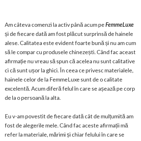
Am câteva comenzi la activ până acum pe
FemmeLuxe
și de fiecare dată am fost plăcut surprinsă de hainele
alese. Calitatea este evident foarte bună și nu am cum
să le compar cu produsele chinezești. Când fac aceast
afirmație nu vreau să spun că acelea nu sunt calitative
ci că sunt ușor la ghici. În ceea ce privesc materialele,
hainele celor de la FemmeLuxe sunt de o calitate
excelentă. Acum diferă felul în care se așează pe corp
de la o persoană la alta.
Eu v-am povestit de fiecare dată cât de mulțumită am
fost de alegerile mele. Când fac aceste afirmații mă
refer la materiale, mărimi și chiar felului în care se