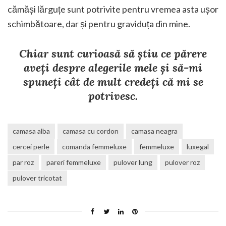
cămăși lărguțe sunt potrivite pentru vremea asta ușor
schimbătoare, dar și pentru graviduța din mine.
Chiar sunt curioasă să știu ce părere
aveți despre alegerile mele și să-mi
spuneți cât de mult credeți că mi se
potrivesc.
camasa alba
camasa cu cordon
camasa neagra
cercei perle
comanda femmeluxe
femmeluxe
luxegal
par roz
pareri femmeluxe
pulover lung
pulover roz
pulover tricotat