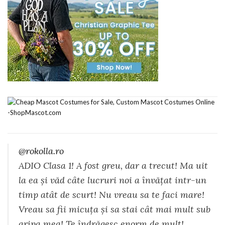
@rokolla.ro
ADIO Clasa 1! A fost greu, dar a trecut! Ma uit
la ea și văd câte lucruri noi a învățat intr-un
timp atât de scurt! Nu vreau sa te faci mare!
Vreau sa fii micuța și sa stai cât mai mult sub
aripa mea! Te îndrăgesc enorm de mult!