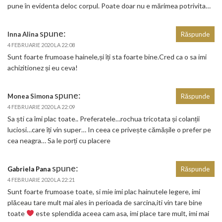
pune în evidenta deloc corpul. Poate doar nu e mărimea potrivita…
spune:
Inna Alina
Răspunde
4 FEBRUARIE 2020 LA 22:08
Sunt foarte frumoase hainele,și îți sta foarte bine.Cred ca o sa imi
achizitionez și eu ceva!
spune:
Monea Simona
Răspunde
4 FEBRUARIE 2020 LA 22:09
Sa ști ca îmi plac toate.. Preferatele…rochua tricotata și colanții
luciosi…care îți vin super… In ceea ce privește cămășile o prefer pe
cea neagra… Sa le porți cu placere
spune:
Gabriela Pana
Răspunde
4 FEBRUARIE 2020 LA 22:21
Sunt foarte frumoase toate, si mie imi plac hainutele legere, imi
plăceau tare mult mai ales in perioada de sarcina,iti vin tare bine
toate
este splendida aceea cam asa, imi place tare mult, imi mai