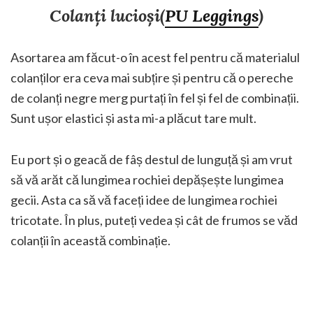
Colanți lucioși(
PU Leggings
)
Asortarea am făcut-o în acest fel pentru că materialul
colanților era ceva mai subțire și pentru că o pereche
de colanți negre merg purtați în fel și fel de combinații.
Sunt ușor elastici și asta mi-a plăcut tare mult.
Eu port și o geacă de fâș destul de lunguță și am vrut
să vă arăt că lungimea rochiei depășește lungimea
gecii. Asta ca să vă faceți idee de lungimea rochiei
tricotate. În plus, puteți vedea și cât de frumos se văd
colanții în această combinație.