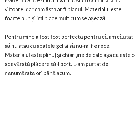
Evident că acest lucru va fi posibil tocmai la iarna
viitoare, dar cam ăsta ar fi planul. Materialul este
foarte bun și îmi place mult cum se așează.
Pentru mine a fost fost perfectă pentru că am căutat
să nu stau cu spatele gol și să nu-mi fie rece.
Materialul este plinuț și chiar ține de cald așa că este o
adevărată plăcere să-l port. L-am purtat de
nenumărate ori până acum.