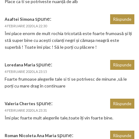
Place ca ti se potriveste nuanță de alb
spune:
Asaftei Simona
Răspunde
4 FEBRUARIE 2020 LA 22:30
Îmi place enorm de mult rochia tricotată este foarte frumoasă și îți
stă super bine cu acești colanți negri și cămașa neagră este
superbă ! Toate îmi plac ! Să le porți cu plăcere !
spune:
Loredana Maria
Răspunde
4 FEBRUARIE 2020 LA 23:15
Foarte frumoase alegerile tale si ti se potrivesc de minune ,să le
porți cu mare drag în continuare
spune:
Valeria Chertes
Răspunde
4 FEBRUARIE 2020 LA 23:31
Îmi plac foarte mult alegerile tale,toate îți vin foarte bine.
spune:
Roman Nicoleta Ana Maria
Răspunde