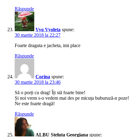
Răspunde
Vyo Vyoleta
spune:
30 martie 2018 la 22:27
Foarte draguta e jacheta, imi place
Răspunde
Corina
spune:
30 martie 2018 la 23:46
Să o porți cu drag! Îți stă foarte bine!
Și noi vrem s-o vedem mai des pe micuța buburuză-n poze!
Ne este foarte dragă!
Răspunde
ALBU Steluta Georgiana
spune: