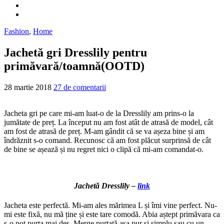
Fashion
,
Home
Jachetă gri Dresslily pentru
primăvară/toamnă(OOTD)
28 martie 2018
27 de comentarii
Jacheta gri pe care mi-am luat-o de la Dresslily am prins-o la
jumătate de preț. La început nu am fost atât de atrasă de model, cât
am fost de atrasă de preț. M-am gândit că se va așeza bine și am
îndrăznit s-o comand. Recunosc că am fost plăcut surprinsă de cât
de bine se așează și nu regret nici o clipă că mi-am comandat-o.
Jachetă Dresslily –
link
Jacheta este perfectă. Mi-am ales mărimea L și îmi vine perfect. Nu-
mi este fixă, nu mă ține și este tare comodă. Abia aștept primăvara ca
s-o pot purta mai des. Merge purtată așa pur și simplu sau cu un