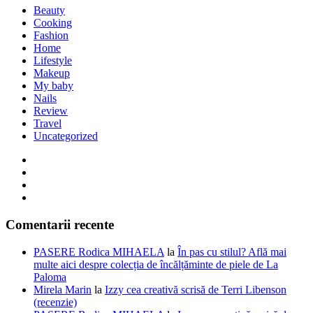
Beauty
Cooking
Fashion
Home
Lifestyle
Makeup
My baby
Nails
Review
Travel
Uncategorized
Comentarii recente
PASERE Rodica MIHAELA
la
În pas cu stilul? Află mai
multe aici despre colecția de încălțăminte de piele de La
Paloma
Mirela Marin
la
Izzy cea creativă scrisă de Terri Libenson
(recenzie)