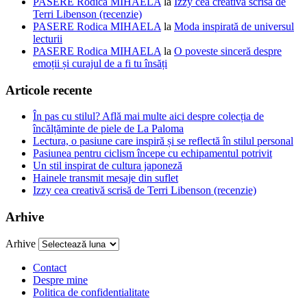
PASERE Rodica MIHAELA
la
Izzy cea creativă scrisă de
Terri Libenson (recenzie)
PASERE Rodica MIHAELA
la
Moda inspirată de universul
lecturii
PASERE Rodica MIHAELA
la
O poveste sinceră despre
emoții și curajul de a fi tu însăți
Articole recente
În pas cu stilul? Află mai multe aici despre colecția de
încălțăminte de piele de La Paloma
Lectura, o pasiune care inspiră și se reflectă în stilul personal
Pasiunea pentru ciclism începe cu echipamentul potrivit
Un stil inspirat de cultura japoneză
Hainele transmit mesaje din suflet
Izzy cea creativă scrisă de Terri Libenson (recenzie)
Arhive
Arhive
Contact
Despre mine
Politica de confidentialitate