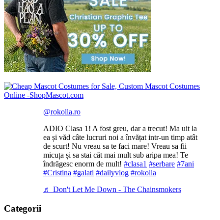
@rokolla.ro
ADIO Clasa 1! A fost greu, dar a trecut! Ma uit la
ea și văd câte lucruri noi a învățat intr-un timp atât
de scurt! Nu vreau sa te faci mare! Vreau sa fii
micuța și sa stai cât mai mult sub aripa mea! Te
îndrăgesc enorm de mult!
#clasa1
#serbare
#7ani
#Cristina
#galati
#dailyvlog
#rokolla
♬ Don't Let Me Down - The Chainsmokers
Categorii