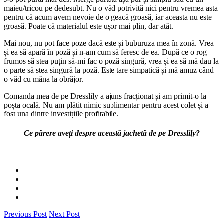
maieu/tricou pe dedesubt. Nu o văd potrivită nici pentru vremea asta
pentru că acum avem nevoie de o geacă groasă, iar aceasta nu este
groasă. Poate că materialul este ușor mai plin, dar atât.
Mai nou, nu pot face poze dacă este și buburuza mea în zonă. Vrea
și ea să apară în poză și n-am cum să feresc de ea. După ce o rog
frumos să stea puțin să-mi fac o poză singură, vrea și ea să mă dau la
o parte să stea singură la poză. Este tare simpatică și mă amuz când
o văd cu mâna la obrăjor.
Comanda mea de pe Dresslily a ajuns fracționat și am primit-o la
poșta ocală. Nu am plătit nimic suplimentar pentru acest colet și a
fost una dintre investițiile profitabile.
Ce părere aveți despre această jachetă de pe Dresslily?
Previous Post
Next Post