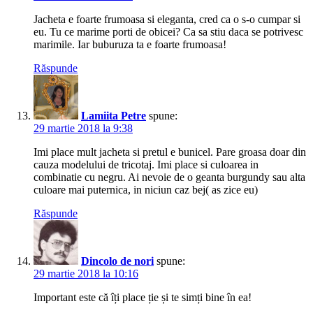
Jacheta e foarte frumoasa si eleganta, cred ca o s-o cumpar si
eu. Tu ce marime porti de obicei? Ca sa stiu daca se potrivesc
marimile. Iar buburuza ta e foarte frumoasa!
Răspunde
Lamiita Petre
spune:
29 martie 2018 la 9:38
Imi place mult jacheta si pretul e bunicel. Pare groasa doar din
cauza modelului de tricotaj. Imi place si culoarea in
combinatie cu negru. Ai nevoie de o geanta burgundy sau alta
culoare mai puternica, in niciun caz bej( as zice eu)
Răspunde
Dincolo de nori
spune:
29 martie 2018 la 10:16
Important este că îți place ție și te simți bine în ea!