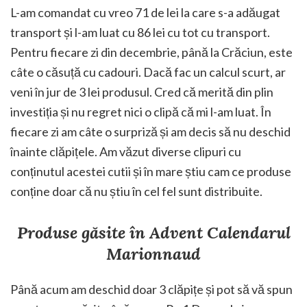
L-am comandat cu vreo 71 de lei la care s-a adăugat
transport și l-am luat cu 86 lei cu tot cu transport.
Pentru fiecare zi din decembrie, până la Crăciun, este
câte o căsuță cu cadouri. Dacă fac un calcul scurt, ar
veni în jur de 3 lei produsul. Cred că merită din plin
investiția și nu regret nici o clipă că mi l-am luat. În
fiecare zi am câte o surpriză și am decis să nu deschid
înainte clăpițele. Am văzut diverse clipuri cu
conținutul acestei cutii și în mare știu cam ce produse
conține doar că nu știu în cel fel sunt distribuite.
Produse găsite în Advent Calendarul
Marionnaud
Până acum am deschid doar 3 clăpițe și pot să vă spun