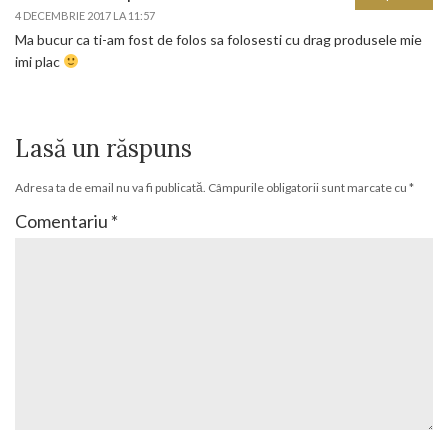
4 DECEMBRIE 2017 LA 11:57
Ma bucur ca ti-am fost de folos sa folosesti cu drag produsele mie
imi plac
Lasă un răspuns
Adresa ta de email nu va fi publicată.
Câmpurile obligatorii sunt marcate cu
*
Comentariu
*