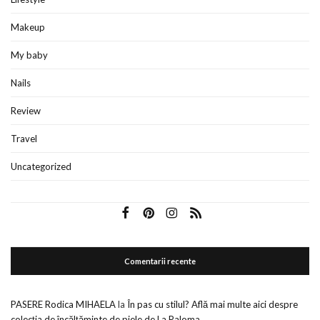
Makeup
My baby
Nails
Review
Travel
Uncategorized
Comentarii recente
PASERE Rodica MIHAELA
la
În pas cu stilul? Află mai multe aici despre
colecția de încălțăminte de piele de La Paloma