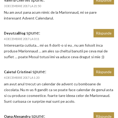
Valeria Chertes
Răspunde
3 DECEMBRIE 2017 LA 21:50
Nu am avut pana acum nimic de la Marionnaud, mi se pare
interesant Advent Calendarul.
spune:
DeyutzaBlog
Răspunde
4 DECEMBRIE 2017 LA 0:11
Interesanta cutiuta… mi-as fi dorit-o si eu , nu am folsoit inca
produse Marionnaud … am ales sa cheltui banutii pe ceva mai de
suflet … poate Mosul totusi imi va aduce ceva dragut si mie :))
spune:
Caietul Cristinei
Răspunde
4 DECEMBRIE 2017 LA 1:20
am avut anul trecut un calendar de advent cu bomboane de
ciocolata. Nu m-as fi gandit ca se poate face calendar de genul asta
si cu produse cosmeetice. foarte tare ideea celor de Marionnaud.
Sunt curioasa ce surprize mai sunt pe acolo.
spune:
Oana Alexandru
Răspunde