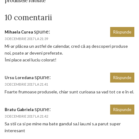
produsele folosite
10 comentarii
spune:
Mihaela Curea
Răspunde
3 DECEMBRIE 2017 LA 21:39
Mi-ar plăcea un astfel de calendar, cred că aș descoperi produse
noi, poate ar deveni preferate.
Îmi place acel luciu colorat!
spune:
Ursu Loredana
Răspunde
3 DECEMBRIE 2017 LA 21:41
Foarte frumoase produsele, chiar sunt curioasa sa vad tot ce e în el.
spune:
Bratu Gabriela
Răspunde
3 DECEMBRIE 2017 LA 21:42
Sa stii ca si pe mine ma bate gandul sa.l iau.mi s.a parut super
interesant