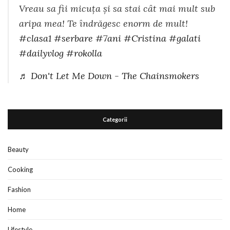
Vreau sa fii micuța și sa stai cât mai mult sub
aripa mea! Te îndrăgesc enorm de mult!
#clasa1
#serbare
#7ani
#Cristina
#galati
#dailyvlog
#rokolla
♬ Don't Let Me Down - The Chainsmokers
Categorii
Beauty
Cooking
Fashion
Home
Lifestyle