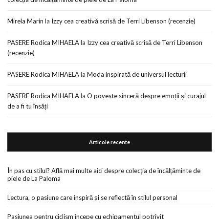
Mirela Marin
la
Izzy cea creativă scrisă de Terri Libenson (recenzie)
PASERE Rodica MIHAELA
la
Izzy cea creativă scrisă de Terri Libenson
(recenzie)
PASERE Rodica MIHAELA
la
Moda inspirată de universul lecturii
PASERE Rodica MIHAELA
la
O poveste sinceră despre emoții și curajul
de a fi tu însăți
Articole recente
În pas cu stilul? Află mai multe aici despre colecția de încălțăminte de
piele de La Paloma
Lectura, o pasiune care inspiră și se reflectă în stilul personal
Pasiunea pentru ciclism începe cu echipamentul potrivit