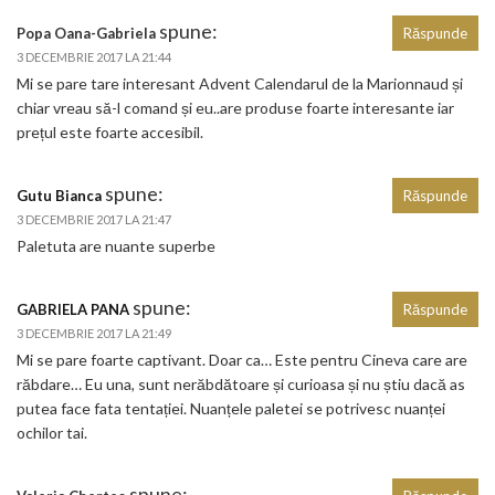
spune:
Popa Oana-Gabriela
Răspunde
3 DECEMBRIE 2017 LA 21:44
Mi se pare tare interesant Advent Calendarul de la Marionnaud și
chiar vreau să-l comand și eu..are produse foarte interesante iar
prețul este foarte accesibil.
spune:
Gutu Bianca
Răspunde
3 DECEMBRIE 2017 LA 21:47
Paletuta are nuante superbe
spune:
GABRIELA PANA
Răspunde
3 DECEMBRIE 2017 LA 21:49
Mi se pare foarte captivant. Doar ca… Este pentru Cineva care are
răbdare… Eu una, sunt nerăbdătoare și curioasa și nu știu dacă as
putea face fata tentației. Nuanțele paletei se potrivesc nuanței
ochilor tai.
spune: