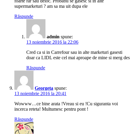
foarte rar sau deloc. Probabil se gasesc si in alte
supermarketuri ? am sa ma uit dupa ele
Răspunde
admin
spune:
13 noiembrie 2016 la 22:06
Cred ca si in Carrefour sau in alte marketuri gasesti
doar ca LIDL este cel mai aproape de mine si merg des
Răspunde
Georgeta
spune:
13 noiembrie 2016 la 20:41
Wowww…ce bine arata !Vreau si eu !Cu siguranta voi
incerca reteta! Multumesc pentru pont !
Răspunde