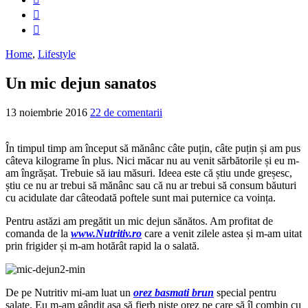
Home
,
Lifestyle
Un mic dejun sanatos
13 noiembrie 2016
22 de comentarii
În timpul timp am început să mănânc câte puțin, câte puțin și am pus
câteva kilograme în plus. Nici măcar nu au venit sărbătorile și eu m-
am îngrășat. Trebuie să iau măsuri. Ideea este că știu unde greșesc,
știu ce nu ar trebui să mănânc sau că nu ar trebui să consum băuturi
cu acidulate dar câteodată poftele sunt mai puternice ca voința.
Pentru astăzi am pregătit un mic dejun sănătos. Am profitat de
comanda de la
www.Nutritiv.ro
care a venit zilele astea și m-am uitat
prin frigider și m-am hotărât rapid la o salată.
De pe Nutritiv mi-am luat un
orez basmati brun
special pentru
salate. Eu m-am gândit așa să fierb niște orez pe care să îl combin cu