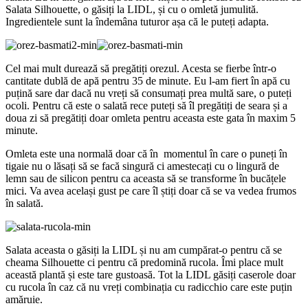
Salata Silhouette, o găsiți la LIDL, și cu o omletă jumulită.
Ingredientele sunt la îndemâna tuturor așa că le puteți adapta.
Cel mai mult durează să pregătiți orezul. Acesta se fierbe într-o
cantitate dublă de apă pentru 35 de minute. Eu l-am fiert în apă cu
puțină sare dar dacă nu vreți să consumați prea multă sare, o puteți
ocoli. Pentru că este o salată rece puteți să îl pregătiți de seara și a
doua zi să pregătiți doar omleta pentru aceasta este gata în maxim 5
minute.
Omleta este una normală doar că în momentul în care o puneți în
tigaie nu o lăsați să se facă singură ci amestecați cu o lingură de
lemn sau de silicon pentru ca aceasta să se transforme în bucățele
mici. Va avea același gust pe care îl știți doar că se va vedea frumos
în salată.
Salata aceasta o găsiți la LIDL și nu am cumpărat-o pentru că se
cheama Silhouette ci pentru că predomină rucola. Îmi place mult
această plantă și este tare gustoasă. Tot la LIDL găsiți caserole doar
cu rucola în caz că nu vreți combinația cu radicchio care este puțin
amăruie.