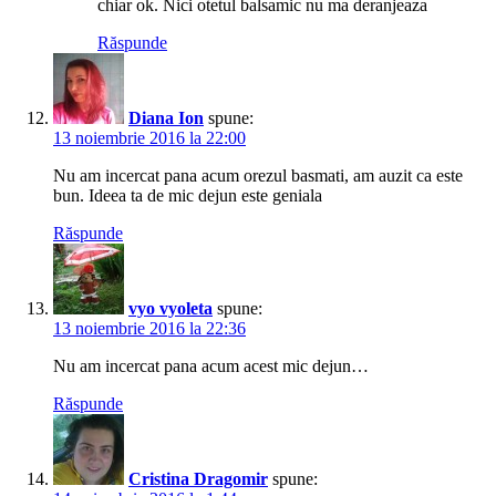
chiar ok. Nici otetul balsamic nu ma deranjeaza
Răspunde
Diana Ion
spune:
13 noiembrie 2016 la 22:00
Nu am incercat pana acum orezul basmati, am auzit ca este
bun. Ideea ta de mic dejun este geniala
Răspunde
vyo vyoleta
spune:
13 noiembrie 2016 la 22:36
Nu am incercat pana acum acest mic dejun…
Răspunde
Cristina Dragomir
spune: