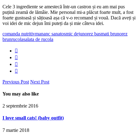
Cele 3 ingrediente se amestecă într-un castron și eu am mai pus
puțină zeamă de lămâie. Mie personal mi-a plăcut foarte mult, a fost
foarte gustoasă și sățioasă așa că v-o recomand și vouă. Dacă aveți și
voi idei de mic dejun îmi puteți da și mie câteva idei.
comanda nutritiv
mananc sanatos
mic dejun
orez basmati brun
orez
brun
rucola
salata de rucola
Previous Post
Next Post
You may also like
2 septembrie 2016
I love small cats! (baby outfit)
7 martie 2018