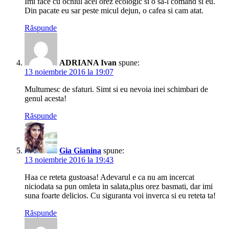
Imi face cu ochiul acel orez ecologic si o sa-l comand si eu.
Din pacate eu sar peste micul dejun, o cafea si cam atat.
Răspunde
ADRIANA Ivan
spune:
13 noiembrie 2016 la 19:07
Multumesc de sfaturi. Simt si eu nevoia inei schimbari de
genul acesta!
Răspunde
Gia Gianina
spune:
13 noiembrie 2016 la 19:43
Haa ce reteta gustoasa! Adevarul e ca nu am incercat
niciodata sa pun omleta in salata,plus orez basmati, dar imi
suna foarte delicios. Cu siguranta voi inverca si eu reteta ta!
Răspunde