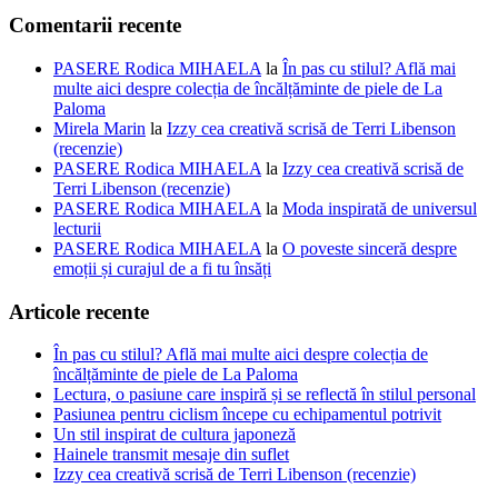
Comentarii recente
PASERE Rodica MIHAELA
la
În pas cu stilul? Află mai
multe aici despre colecția de încălțăminte de piele de La
Paloma
Mirela Marin
la
Izzy cea creativă scrisă de Terri Libenson
(recenzie)
PASERE Rodica MIHAELA
la
Izzy cea creativă scrisă de
Terri Libenson (recenzie)
PASERE Rodica MIHAELA
la
Moda inspirată de universul
lecturii
PASERE Rodica MIHAELA
la
O poveste sinceră despre
emoții și curajul de a fi tu însăți
Articole recente
În pas cu stilul? Află mai multe aici despre colecția de
încălțăminte de piele de La Paloma
Lectura, o pasiune care inspiră și se reflectă în stilul personal
Pasiunea pentru ciclism începe cu echipamentul potrivit
Un stil inspirat de cultura japoneză
Hainele transmit mesaje din suflet
Izzy cea creativă scrisă de Terri Libenson (recenzie)