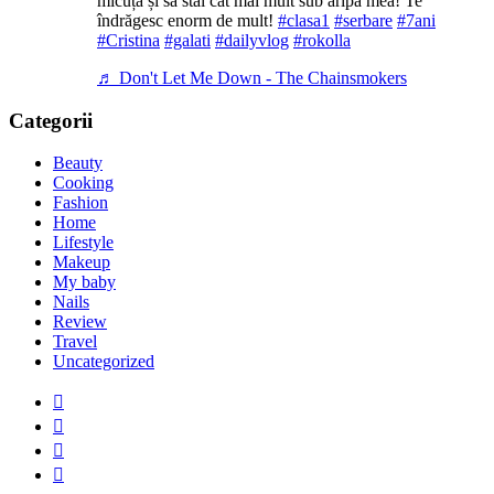
micuța și sa stai cât mai mult sub aripa mea! Te
îndrăgesc enorm de mult!
#clasa1
#serbare
#7ani
#Cristina
#galati
#dailyvlog
#rokolla
♬ Don't Let Me Down - The Chainsmokers
Categorii
Beauty
Cooking
Fashion
Home
Lifestyle
Makeup
My baby
Nails
Review
Travel
Uncategorized