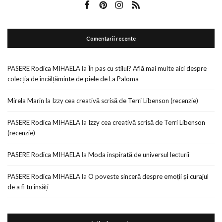
Comentarii recente
PASERE Rodica MIHAELA
la
În pas cu stilul? Află mai multe aici despre
colecția de încălțăminte de piele de La Paloma
Mirela Marin
la
Izzy cea creativă scrisă de Terri Libenson (recenzie)
PASERE Rodica MIHAELA
la
Izzy cea creativă scrisă de Terri Libenson
(recenzie)
PASERE Rodica MIHAELA
la
Moda inspirată de universul lecturii
PASERE Rodica MIHAELA
la
O poveste sinceră despre emoții și curajul
de a fi tu însăți