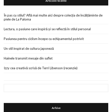
Articole recente
În pas cu stilul? Află mai multe aici despre colecția de încălțăminte de
piele de La Paloma
Lectura, o pasiune care inspiră și se reflectă în stilul personal
Pasiunea pentru ciclism începe cu echipamentul potrivit
Un stil inspirat de cultura japoneză
Hainele transmit mesaje din suflet
Izzy cea creativă scrisă de Terri Libenson (recenzie)
Arhive