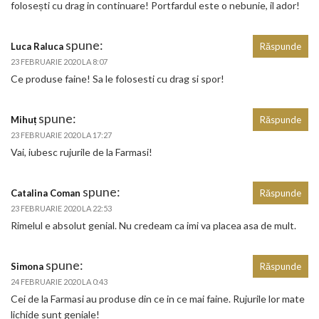
folosești cu drag in continuare! Portfardul este o nebunie, il ador!
spune:
Luca Raluca
Răspunde
23 FEBRUARIE 2020 LA 8:07
Ce produse faine! Sa le folosesti cu drag si spor!
spune:
Mihuț
Răspunde
23 FEBRUARIE 2020 LA 17:27
Vai, iubesc rujurile de la Farmasi!
spune:
Catalina Coman
Răspunde
23 FEBRUARIE 2020 LA 22:53
Rimelul e absolut genial. Nu credeam ca imi va placea asa de mult.
spune:
Simona
Răspunde
24 FEBRUARIE 2020 LA 0:43
Cei de la Farmasi au produse din ce in ce mai faine. Rujurile lor mate
lichide sunt geniale!