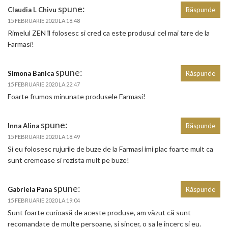
spune:
Claudia L Chivu
Răspunde
15 FEBRUARIE 2020 LA 18:48
Rimelul ZEN îl folosesc si cred ca este produsul cel mai tare de la
Farmasi!
spune:
Simona Banica
Răspunde
15 FEBRUARIE 2020 LA 22:47
Foarte frumos minunate produsele Farmasi!
spune:
Inna Alina
Răspunde
15 FEBRUARIE 2020 LA 18:49
Si eu folosesc rujurile de buze de la Farmasi imi plac foarte mult ca
sunt cremoase si rezista mult pe buze!
spune:
Gabriela Pana
Răspunde
15 FEBRUARIE 2020 LA 19:04
Sunt foarte curioasă de aceste produse, am văzut că sunt
recomandate de multe persoane, si sincer, o sa le incerc si eu.