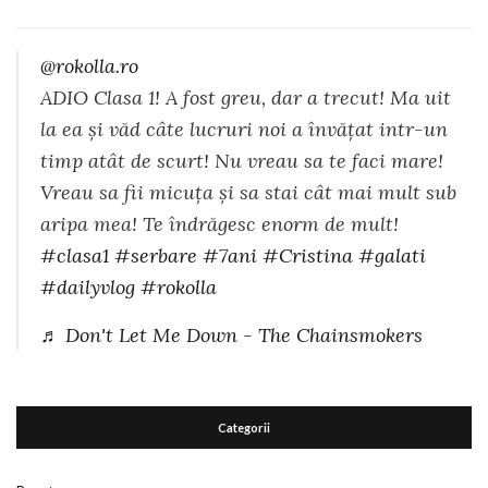
@rokolla.ro
ADIO Clasa 1! A fost greu, dar a trecut! Ma uit
la ea și văd câte lucruri noi a învățat intr-un
timp atât de scurt! Nu vreau sa te faci mare!
Vreau sa fii micuța și sa stai cât mai mult sub
aripa mea! Te îndrăgesc enorm de mult!
#clasa1
#serbare
#7ani
#Cristina
#galati
#dailyvlog
#rokolla
♬ Don't Let Me Down - The Chainsmokers
Categorii