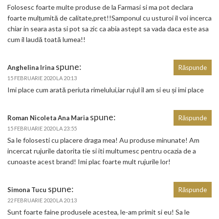
Folosesc foarte multe produse de la Farmasi si ma pot declara
foarte mulțumită de calitate,pret!!Samponul cu usturoi il voi incerca
chiar in seara asta si pot sa zic ca abia astept sa vada daca este asa
cum il laudă toată lumea!!
spune:
Anghelina Irina
Răspunde
15 FEBRUARIE 2020 LA 20:13
Imi place cum arată periuta rimelului,iar rujul îl am si eu și imi place
spune:
Roman Nicoleta Ana Maria
Răspunde
15 FEBRUARIE 2020 LA 23:55
Sa le folosesti cu placere draga mea! Au produse minunate! Am
incercat rujurile datorita tie si iti multumesc pentru ocazia de a
cunoaste acest brand! Imi plac foarte mult rujurile lor!
spune:
Simona Tucu
Răspunde
22 FEBRUARIE 2020 LA 20:13
Sunt foarte faine produsele acestea, le-am primit si eu! Sa le