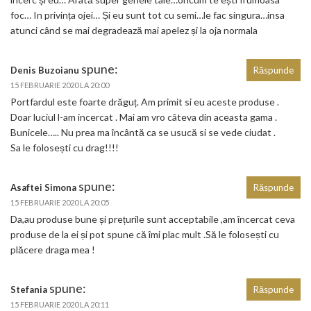
foc… In privința ojei… Și eu sunt tot cu semi…le fac singura…insa
atunci când se mai degradează mai apelez și la oja normala
spune:
Denis Buzoianu
Răspunde
15 FEBRUARIE 2020 LA 20:00
Portfardul este foarte drăguț. Am primit si eu aceste produse .
Doar luciul l-am incercat . Mai am vro câteva din aceasta gama .
Bunicele….. Nu prea ma încântă ca se usucă si se vede ciudat .
Sa le folosești cu drag!!!!
spune:
Asaftei Simona
Răspunde
15 FEBRUARIE 2020 LA 20:05
Da,au produse bune și prețurile sunt acceptabile ,am încercat ceva
produse de la ei și pot spune că îmi plac mult .Să le folosești cu
plăcere draga mea !
spune:
Stefania
Răspunde
15 FEBRUARIE 2020 LA 20:11