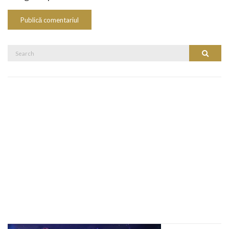
Search
Search
for: