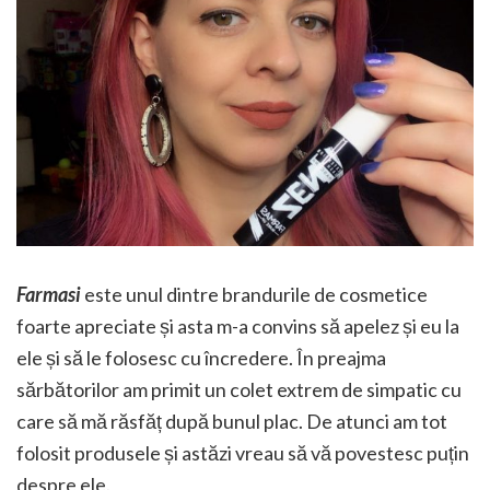
Farmasi
este unul dintre brandurile de cosmetice
foarte apreciate și asta m-a convins să apelez și eu la
ele și să le folosesc cu încredere. În preajma
sărbătorilor am primit un colet extrem de simpatic cu
care să mă răsfăț după bunul plac. De atunci am tot
folosit produsele și astăzi vreau să vă povestesc puțin
despre ele.