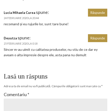
spune:
Lucia Mihaela Curea
Răspunde
24 FEBRUARIE 2020 LA 20:44
recomand și eu rujurile lor, sunt tare bune!
spune:
Deyutza
Răspunde
25 FEBRUARIE 2020 LA 0:18
Sincer m-au uimit cu calitatea produselor, nu stiu de ce dar ey
aveam o alta impresie despre ele, asta pana nu demult
Lasă un răspuns
Adresa ta de email nu va fi publicată.
Câmpurile obligatorii sunt marcate cu
*
Comentariu
*