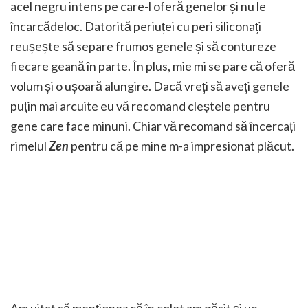
acel negru intens pe care-l oferă genelor și nu le
încarcădeloc. Datorită periuței cu peri siliconați
reușește să separe frumos genele și să contureze
fiecare geană în parte. În plus, mie mi se pare că oferă
volum și o ușoară alungire. Dacă vreți să aveți genele
puțin mai arcuite eu vă recomand cleștele pentru
gene care face minuni. Chiar vă recomand să încercați
rimelul
Zen
pentru că pe mine m-a impresionat plăcut.
Am uitat să menționez că în colet am găsit și un