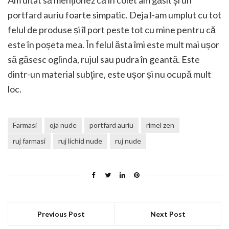
portfard auriu foarte simpatic. Deja l-am umplut cu tot
felul de produse și îl port peste tot cu mine pentru că
este în poșeta mea. În felul ăsta îmi este mult mai ușor
să găsesc oglinda, rujul sau pudra în geantă. Este
dintr-un material subțire, este ușor și nu ocupă mult
loc.
Farmasi
oja nude
portfard auriu
rimel zen
ruj farmasi
ruj lichid nude
ruj nude
Previous Post
Next Post