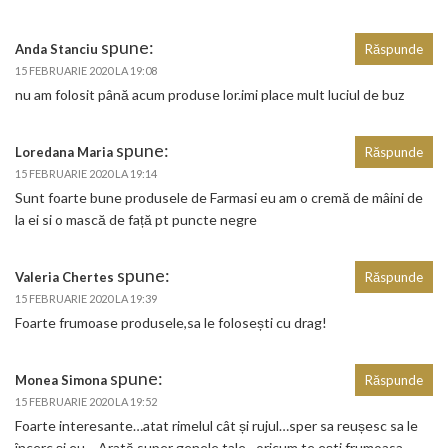
spune:
Anda Stanciu
Răspunde
15 FEBRUARIE 2020 LA 19:08
nu am folosit până acum produse lor.imi place mult luciul de buz
spune:
Loredana Maria
Răspunde
15 FEBRUARIE 2020 LA 19:14
Sunt foarte bune produsele de Farmasi eu am o cremă de mâini de
la ei si o mască de față pt puncte negre
spune:
Valeria Chertes
Răspunde
15 FEBRUARIE 2020 LA 19:39
Foarte frumoase produsele,sa le folosești cu drag!
spune:
Monea Simona
Răspunde
15 FEBRUARIE 2020 LA 19:52
Foarte interesante…atat rimelul cât și rujul…sper sa reușesc sa le
încerc și eu… Arată super genele tale…oricum te ești frumoasa