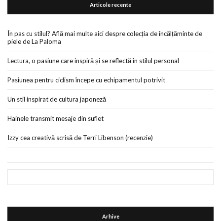
Articole recente
În pas cu stilul? Află mai multe aici despre colecția de încălțăminte de
piele de La Paloma
Lectura, o pasiune care inspiră și se reflectă în stilul personal
Pasiunea pentru ciclism începe cu echipamentul potrivit
Un stil inspirat de cultura japoneză
Hainele transmit mesaje din suflet
Izzy cea creativă scrisă de Terri Libenson (recenzie)
Arhive