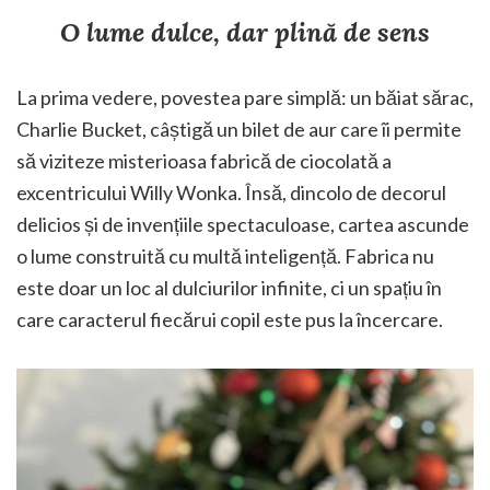
O lume dulce, dar plină de sens
La prima vedere, povestea pare simplă: un băiat sărac,
Charlie Bucket, câștigă un bilet de aur care îi permite
să viziteze misterioasa fabrică de ciocolată a
excentricului Willy Wonka. Însă, dincolo de decorul
delicios și de invențiile spectaculoase, cartea ascunde
o lume construită cu multă inteligență. Fabrica nu
este doar un loc al dulciurilor infinite, ci un spațiu în
care caracterul fiecărui copil este pus la încercare.