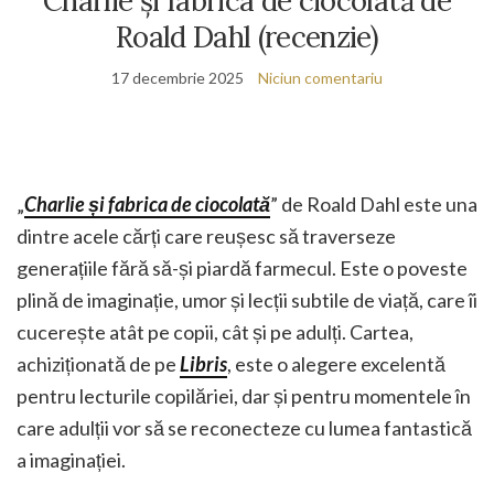
Charlie și fabrica de ciocolată de
Roald Dahl (recenzie)
17 decembrie 2025
Niciun comentariu
„
Charlie și fabrica de ciocolată
” de Roald Dahl este una
dintre acele cărți care reușesc să traverseze
generațiile fără să-și piardă farmecul. Este o poveste
plină de imaginație, umor și lecții subtile de viață, care îi
cucerește atât pe copii, cât și pe adulți. Cartea,
achiziționată de pe
Libris
, este o alegere excelentă
pentru lecturile copilăriei, dar și pentru momentele în
care adulții vor să se reconecteze cu lumea fantastică
a imaginației.