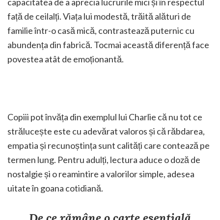
capacitatea de a aprecia lucrurile mici și în respectul
față de ceilalți. Viața lui modestă, trăită alături de
familie într-o casă mică, contrastează puternic cu
abundența din fabrică. Tocmai această diferență face
povestea atât de emoționantă.
Copiii pot învăța din exemplul lui Charlie că nu tot ce
strălucește este cu adevărat valoros și că răbdarea,
empatia și recunoștința sunt calități care contează pe
termen lung. Pentru adulți, lectura aduce o doză de
nostalgie și o reamintire a valorilor simple, adesea
uitate în goana cotidiană.
De ce rămâne o carte esențială