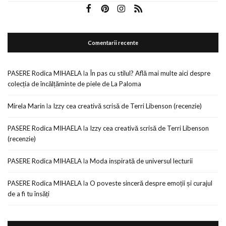
Comentarii recente
PASERE Rodica MIHAELA
la
În pas cu stilul? Află mai multe aici despre
colecția de încălțăminte de piele de La Paloma
Mirela Marin
la
Izzy cea creativă scrisă de Terri Libenson (recenzie)
PASERE Rodica MIHAELA
la
Izzy cea creativă scrisă de Terri Libenson
(recenzie)
PASERE Rodica MIHAELA
la
Moda inspirată de universul lecturii
PASERE Rodica MIHAELA
la
O poveste sinceră despre emoții și curajul
de a fi tu însăți