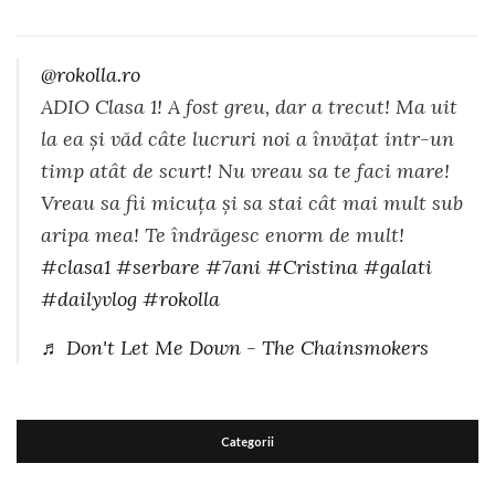
@rokolla.ro
ADIO Clasa 1! A fost greu, dar a trecut! Ma uit
la ea și văd câte lucruri noi a învățat intr-un
timp atât de scurt! Nu vreau sa te faci mare!
Vreau sa fii micuța și sa stai cât mai mult sub
aripa mea! Te îndrăgesc enorm de mult!
#clasa1
#serbare
#7ani
#Cristina
#galati
#dailyvlog
#rokolla
♬ Don't Let Me Down - The Chainsmokers
Categorii