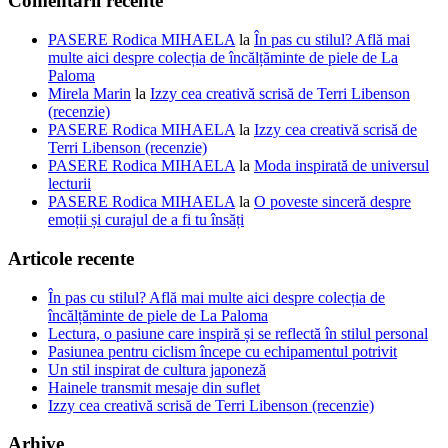
Comentarii recente
PASERE Rodica MIHAELA
la
În pas cu stilul? Află mai
multe aici despre colecția de încălțăminte de piele de La
Paloma
Mirela Marin
la
Izzy cea creativă scrisă de Terri Libenson
(recenzie)
PASERE Rodica MIHAELA
la
Izzy cea creativă scrisă de
Terri Libenson (recenzie)
PASERE Rodica MIHAELA
la
Moda inspirată de universul
lecturii
PASERE Rodica MIHAELA
la
O poveste sinceră despre
emoții și curajul de a fi tu însăți
Articole recente
În pas cu stilul? Află mai multe aici despre colecția de
încălțăminte de piele de La Paloma
Lectura, o pasiune care inspiră și se reflectă în stilul personal
Pasiunea pentru ciclism începe cu echipamentul potrivit
Un stil inspirat de cultura japoneză
Hainele transmit mesaje din suflet
Izzy cea creativă scrisă de Terri Libenson (recenzie)
Arhive