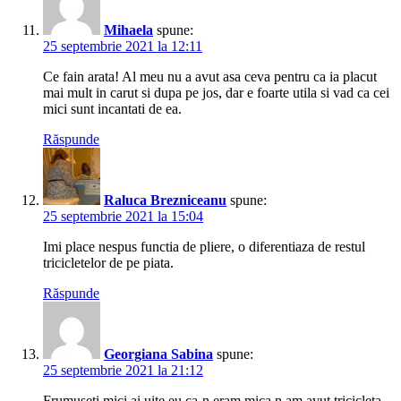
Mihaela
spune:
25 septembrie 2021 la 12:11
Ce fain arata! Al meu nu a avut asa ceva pentru ca ia placut
mai mult in carut si dupa pe jos, dar e foarte utila si vad ca cei
mici sunt incantati de ea.
Răspunde
Raluca Brezniceanu
spune:
25 septembrie 2021 la 15:04
Imi place nespus functia de pliere, o diferentiaza de restul
tricicletelor de pe piata.
Răspunde
Georgiana Sabina
spune:
25 septembrie 2021 la 21:12
Frumuseți mici ai uite eu ca-n eram mica n am avut tricicleta.