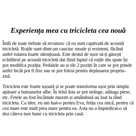
Experiența mea cu tricicleta cea nouă
Întâi de toate trebuie să recunosc că eu sunt captivată de această
tricicletă. Roțile sunt dintr-un cauciuc moale și rezistent, făcând
astfel rularea foarte silențioasă. Este destul de ușor să-ți găsești
echilibrul pe această tricicletă dat fiind faptul că roțile din spate își
pot modifica poziția. Pedalele au și ele 2 poziții în care se pot prinde
astfel încât pot fi fixe sau se pot folosi pentru deplasarea propriu-
zisă.
Tricicleta este foarte ușoară și se poate transforma ușor prin simpla
apăsare a butoanelor albe. În felul ăsta se pot strânge, adăuga piese,
etc. Fetele au fost încântate maxim și amândouă au luat la rând
tricicleta. Ca idee, eu am luat-o pentru Eva, fetița cea mică, pentru că
cea mare este mult prea mare pentru ea. Asta nu a împiedicat-o să
dea câteva ture bune cu tricicleta prin casă.