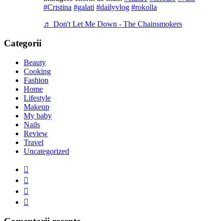
#Cristina
#galati
#dailyvlog
#rokolla
♬ Don't Let Me Down - The Chainsmokers
Categorii
Beauty
Cooking
Fashion
Home
Lifestyle
Makeup
My baby
Nails
Review
Travel
Uncategorized