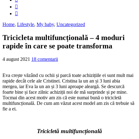
Home
,
Lifestyle
,
My baby
,
Uncategorized
Tricicleta multifuncțională – 4 moduri
rapide în care se poate transforma
4 august 2021
18 comentarii
Eva crește văzând cu ochii și parcă toate achizițiile ei sunt mult mai
rapide decât cele ale Cristinei. Cristina la un an și 3 luni abia
mergea, iar Eva la un an și 3 luni aproape aleargă. Se descurcă
foarte bine și face zilnic achiziții noi de mă surprinde și pe mine.
Tocmai din acest motiv am zis că este numai bună o tricicletă
multifuncțională. De cum am văzut acest model am zis că trebuie să
fie a ei.
Tricicletă multifuncțională