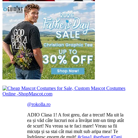
@rokolla.ro
ADIO Clasa 1! A fost greu, dar a trecut! Ma uit la
ea și văd câte lucruri noi a învățat intr-un timp atât
de scurt! Nu vreau sa te faci mare! Vreau sa fii
micuța și sa stai cât mai mult sub aripa mea! Te
îndrăgesc enorm de mult!
#clasa1
#serbare
#7ani