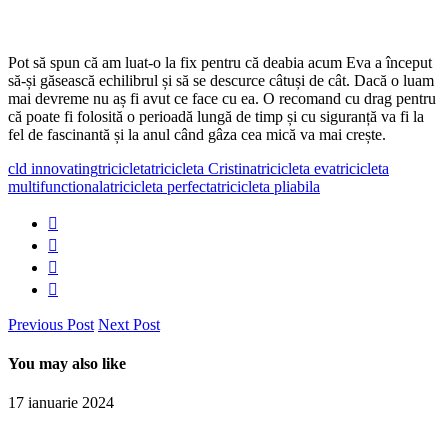
Pot să spun că am luat-o la fix pentru că deabia acum Eva a început
să-și găsească echilibrul și să se descurce câtuși de cât. Dacă o luam
mai devreme nu aș fi avut ce face cu ea. O recomand cu drag pentru
că poate fi folosită o perioadă lungă de timp și cu siguranță va fi la
fel de fascinantă și la anul când gâza cea mică va mai crește.
cld innovating
tricicleta
tricicleta Cristina
tricicleta eva
tricicleta
multifunctionala
tricicleta perfecta
tricicleta pliabila
Previous Post
Next Post
You may also like
17 ianuarie 2024