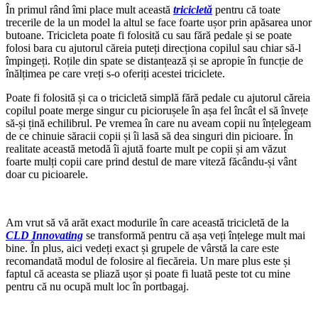
În primul rând îmi place mult această
tricicletă
pentru că toate
trecerile de la un model la altul se face foarte ușor prin apăsarea unor
butoane. Tricicleta poate fi folosită cu sau fără pedale și se poate
folosi bara cu ajutorul căreia puteți direcționa copilul sau chiar să-l
împingeți. Roțile din spate se distanțează și se apropie în funcție de
înălțimea pe care vreți s-o oferiți acestei triciclete.
Poate fi folosită și ca o tricicletă simplă fără pedale cu ajutorul căreia
copilul poate merge singur cu piciorușele în așa fel încât el să învețe
să-și țină echilibrul. Pe vremea în care nu aveam copii nu înțelegeam
de ce chinuie săracii copii și îi lasă să dea singuri din picioare. În
realitate această metodă îi ajută foarte mult pe copii și am văzut
foarte mulți copii care prind destul de mare viteză făcându-și vânt
doar cu picioarele.
Am vrut să vă arăt exact modurile în care această tricicletă de la
CLD Innovating
se transformă pentru că așa veți înțelege mult mai
bine. În plus, aici vedeți exact și grupele de vârstă la care este
recomandată modul de folosire al fiecăreia. Un mare plus este și
faptul că aceasta se pliază ușor și poate fi luată peste tot cu mine
pentru că nu ocupă mult loc în portbagaj.