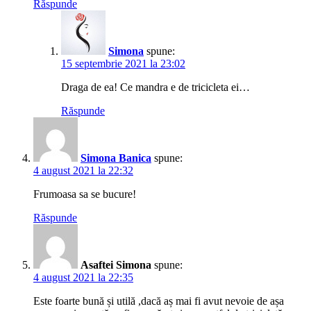
Răspunde
Simona
spune:
15 septembrie 2021 la 23:02
Draga de ea! Ce mandra e de tricicleta ei…
Răspunde
Simona Banica
spune:
4 august 2021 la 22:32
Frumoasa sa se bucure!
Răspunde
Asaftei Simona
spune:
4 august 2021 la 22:35
Este foarte bună și utilă ,dacă aș mai fi avut nevoie de așa