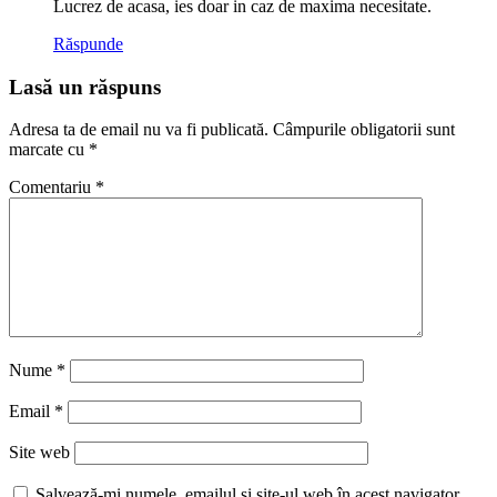
Lucrez de acasa, ies doar in caz de maxima necesitate.
Răspunde
Lasă un răspuns
Adresa ta de email nu va fi publicată.
Câmpurile obligatorii sunt
marcate cu
*
Comentariu
*
Nume
*
Email
*
Site web
Salvează-mi numele, emailul și site-ul web în acest navigator