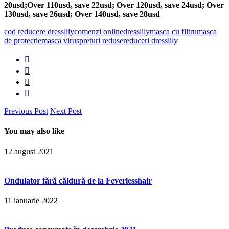
20usd;Over 110usd, save 22usd; Over 120usd, save 24usd; Over
130usd, save 26usd; Over 140usd, save 28usd
cod reducere dresslily
comenzi online
dresslily
masca cu filtru
masca
de protectie
masca virus
preturi reduse
reduceri dresslily
Previous Post
Next Post
You may also like
12 august 2021
Ondulator fără căldură de la Feverlesshair
11 ianuarie 2022