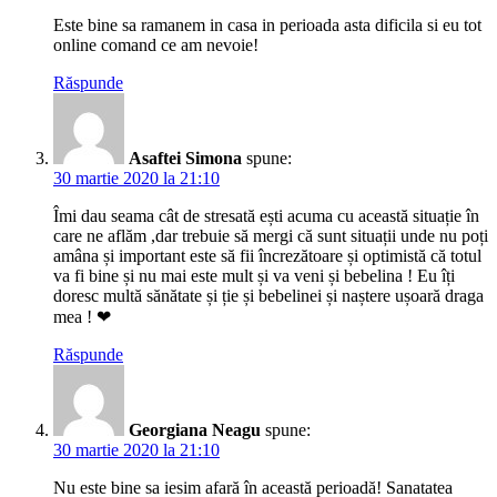
Este bine sa ramanem in casa in perioada asta dificila si eu tot
online comand ce am nevoie!
Răspunde
Asaftei Simona
spune:
30 martie 2020 la 21:10
Îmi dau seama cât de stresată ești acuma cu această situație în
care ne aflăm ,dar trebuie să mergi că sunt situații unde nu poți
amâna și important este să fii încrezătoare și optimistă că totul
va fi bine și nu mai este mult și va veni și bebelina ! Eu îți
doresc multă sănătate și ție și bebelinei și naștere ușoară draga
mea ! ❤
Răspunde
Georgiana Neagu
spune:
30 martie 2020 la 21:10
Nu este bine sa iesim afară în această perioadă! Sanatatea