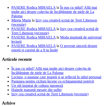
PASERE Rodica MIHAELA
la
În pas cu stilul? Află mai
multe aici despre colecția de încălțăminte de piele de La
Paloma
Mirela Marin
la
Izzy cea creativă scrisă de Terri Libenson
(recenzie)
PASERE Rodica MIHAELA
la
Izzy cea creativă scrisă de
Terri Libenson (recenzie)
PASERE Rodica MIHAELA
la
Moda inspirată de universul
lecturii
PASERE Rodica MIHAELA
la
O poveste sinceră despre
emoții și curajul de a fi tu însăți
Articole recente
În pas cu stilul? Află mai multe aici despre colecția de
încălțăminte de piele de La Paloma
Lectura, o pasiune care inspiră și se reflectă în stilul personal
Pasiunea pentru ciclism începe cu echipamentul potrivit
Un stil inspirat de cultura japoneză
Hainele transmit mesaje din suflet
Izzy cea creativă scrisă de Terri Libenson (recenzie)
Arhive