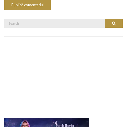
Search
Search
for: