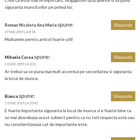
Cred ca este foarte important. Angajatorii sa ia aminte si sa puna
siguranta muncitorilor pe primul loc
spune:
Roman Nicoleta Ana Maria
Răspunde
27 MAI 2019 LA 8:54
Multumim pentru articol foarte util!
spune:
Mihaela Curea
Răspunde
1 IUNIE 2019 LA 0:01
Ar trebui sa se puna mai mult accentul pe securitatea si siguranta
la locul de munca.
spune:
Bianca
Răspunde
1 IUNIE 2019 LA 10:45
E foarte importanta siguranta la locul de munca si e foarte bine ca
se mai abordeaza acest subiect pentru ca nu toti respecta asta sau
nu constientizeaza cat de importanta este.