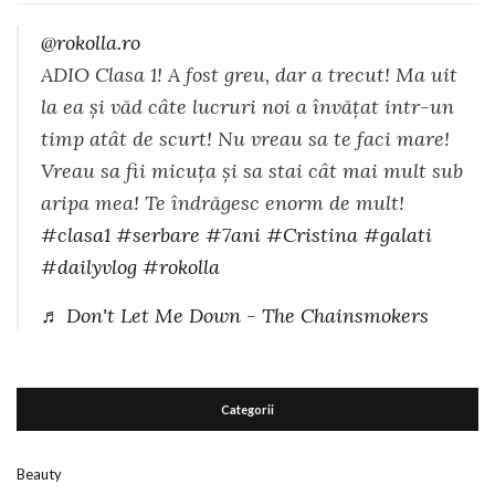
@rokolla.ro
ADIO Clasa 1! A fost greu, dar a trecut! Ma uit
la ea și văd câte lucruri noi a învățat intr-un
timp atât de scurt! Nu vreau sa te faci mare!
Vreau sa fii micuța și sa stai cât mai mult sub
aripa mea! Te îndrăgesc enorm de mult!
#clasa1
#serbare
#7ani
#Cristina
#galati
#dailyvlog
#rokolla
♬ Don't Let Me Down - The Chainsmokers
Categorii
Beauty