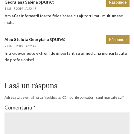
spune:
Georgiana Sabina
Răspunde
1 IUNIE 2019 LA 22:48
Am aflat informatii foarte folositoare cu ajutorul tau, multumesc
mult.
spune:
Albu Steluta Georgiana
Răspunde
2 IUNIE 2019 LA 22:47
Intr-adevar este extrem de important sa ai medicina muncii facuta
de profesionisti.
Lasă un răspuns
Adresa ta de email nu va fi publicată.
Câmpurile obligatorii sunt marcate cu
*
Comentariu
*