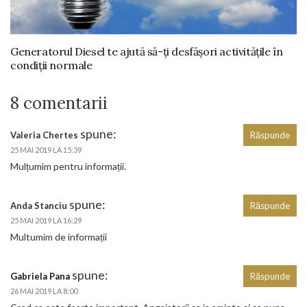
Generatorul Diesel te ajută să-ți desfășori activitățile în
condiții normale
8 comentarii
spune:
Valeria Chertes
Răspunde
25 MAI 2019 LA 15:39
Mulțumim pentru informații.
spune:
Anda Stanciu
Răspunde
25 MAI 2019 LA 16:29
Multumim de informații
spune:
Gabriela Pana
Răspunde
26 MAI 2019 LA 8:00