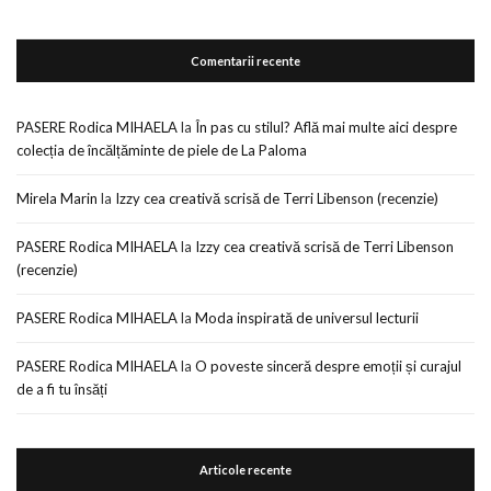
Comentarii recente
PASERE Rodica MIHAELA
la
În pas cu stilul? Află mai multe aici despre
colecția de încălțăminte de piele de La Paloma
Mirela Marin
la
Izzy cea creativă scrisă de Terri Libenson (recenzie)
PASERE Rodica MIHAELA
la
Izzy cea creativă scrisă de Terri Libenson
(recenzie)
PASERE Rodica MIHAELA
la
Moda inspirată de universul lecturii
PASERE Rodica MIHAELA
la
O poveste sinceră despre emoții și curajul
de a fi tu însăți
Articole recente