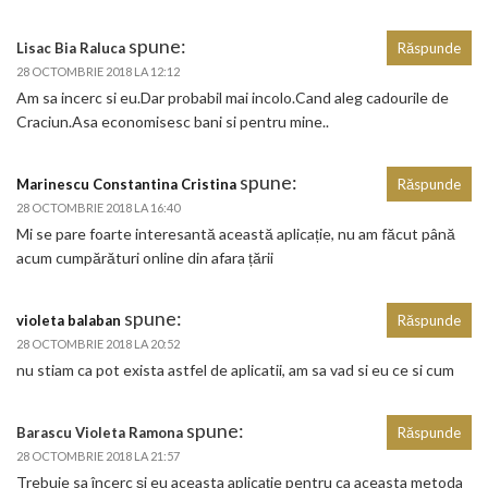
spune:
Lisac Bia Raluca
Răspunde
28 OCTOMBRIE 2018 LA 12:12
Am sa incerc si eu.Dar probabil mai incolo.Cand aleg cadourile de
Craciun.Asa economisesc bani si pentru mine..
spune:
Marinescu Constantina Cristina
Răspunde
28 OCTOMBRIE 2018 LA 16:40
Mi se pare foarte interesantă această aplicație, nu am făcut până
acum cumpărături online din afara țării
spune:
violeta balaban
Răspunde
28 OCTOMBRIE 2018 LA 20:52
nu stiam ca pot exista astfel de aplicatii, am sa vad si eu ce si cum
spune:
Barascu Violeta Ramona
Răspunde
28 OCTOMBRIE 2018 LA 21:57
Trebuie sa încerc și eu aceasta aplicație pentru ca aceasta metoda