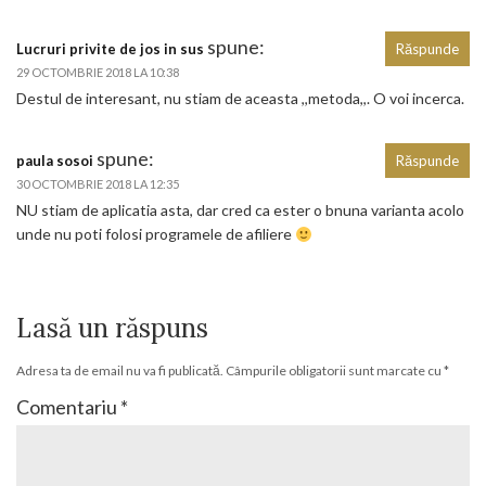
spune:
Lucruri privite de jos in sus
Răspunde
29 OCTOMBRIE 2018 LA 10:38
Destul de interesant, nu stiam de aceasta ,,metoda,,. O voi incerca.
spune:
paula sosoi
Răspunde
30 OCTOMBRIE 2018 LA 12:35
NU stiam de aplicatia asta, dar cred ca ester o bnuna varianta acolo
unde nu poti folosi programele de afiliere
Lasă un răspuns
Adresa ta de email nu va fi publicată.
Câmpurile obligatorii sunt marcate cu
*
Comentariu
*