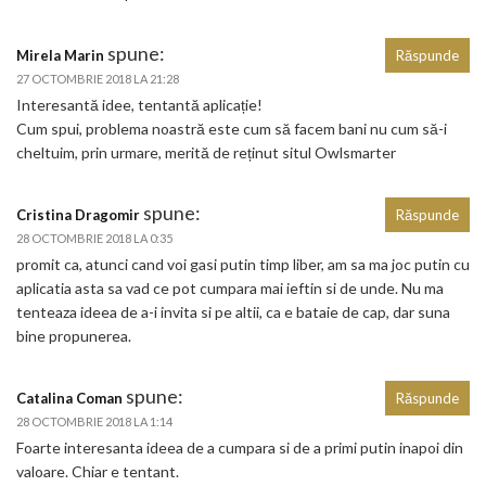
spune:
Mirela Marin
Răspunde
27 OCTOMBRIE 2018 LA 21:28
Interesantă idee, tentantă aplicație!
Cum spui, problema noastră este cum să facem bani nu cum să-i
cheltuim, prin urmare, merită de reținut situl Owlsmarter
spune:
Cristina Dragomir
Răspunde
28 OCTOMBRIE 2018 LA 0:35
promit ca, atunci cand voi gasi putin timp liber, am sa ma joc putin cu
aplicatia asta sa vad ce pot cumpara mai ieftin si de unde. Nu ma
tenteaza ideea de a-i invita si pe altii, ca e bataie de cap, dar suna
bine propunerea.
spune:
Catalina Coman
Răspunde
28 OCTOMBRIE 2018 LA 1:14
Foarte interesanta ideea de a cumpara si de a primi putin inapoi din
valoare. Chiar e tentant.