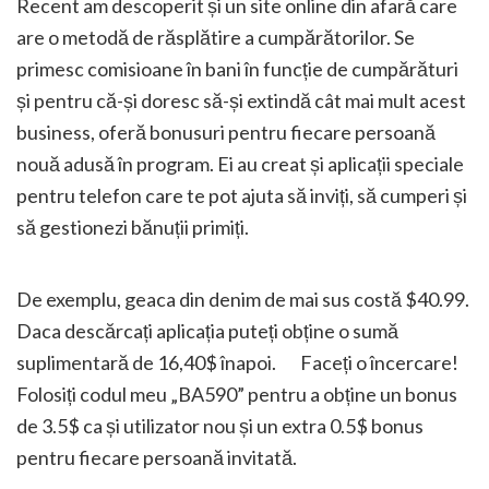
Recent am descoperit și un site online din afară care
are o metodă de răsplătire a cumpărătorilor. Se
primesc comisioane în bani în funcție de cumpărături
și pentru că-și doresc să-și extindă cât mai mult acest
business, oferă bonusuri pentru fiecare persoană
nouă adusă în program. Ei au creat și aplicații speciale
pentru telefon care te pot ajuta să inviți, să cumperi și
să gestionezi bănuții primiți.
De exemplu, geaca din denim de mai sus costă $40.99.
Daca descărcați aplicația puteți obține o sumă
suplimentară de 16,40$ înapoi.
Faceți o încercare!
Folosiți codul meu „BA590” pentru a obține un bonus
de 3.5$ ca și utilizator nou și un extra 0.5$ bonus
pentru fiecare persoană invitată.