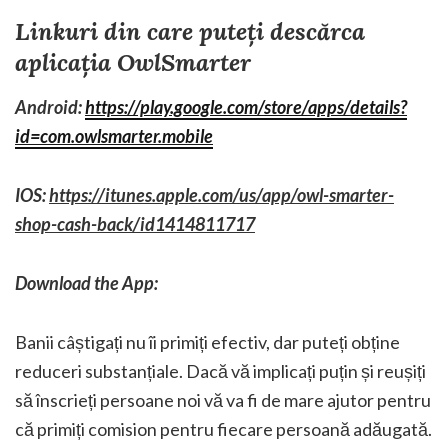
Linkuri din care puteți descărca
aplicația OwlSmarter
Android:
https://play.google.com/store/apps/details?
id=com.owlsmarter.mobile
IOS:
https://itunes.apple.com/us/app/owl-smarter-
shop-cash-back/id1414811717
Download the App:
Banii câștigați nu îi primiți efectiv, dar puteți obține
reduceri substanțiale. Dacă vă implicați puțin și reușiți
să înscrieți persoane noi vă va fi de mare ajutor pentru
că primiți comision pentru fiecare persoană adăugată.