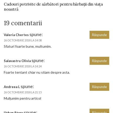
Cadouri potrivite de sărbători pentru bărbații din viața
noastră
19 comentarii
spune:
Valeria Chertes
Răspunde
26 OCTOMBRIE 2018 LA 14:08
Sfaturi foarte bune, multumim.
spune:
Salavastru Olivia
Răspunde
26 OCTOMBRIE 2018 LA 14:24
Foarte tentant chiar nu stiam despre asta.
spune:
Andreea L
Răspunde
26 OCTOMBRIE 2018 LA 21:15
Mulțumim pentru articol
spune:
Urban Story
Răspunde