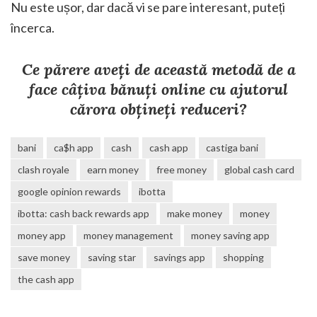
Nu este ușor, dar dacă vi se pare interesant, puteți
încerca.
Ce părere aveți de această metodă de a
face câțiva bănuți online cu ajutorul
cărora obțineți reduceri?
bani
ca$h app
cash
cash app
castiga bani
clash royale
earn money
free money
global cash card
google opinion rewards
ibotta
ibotta: cash back rewards app
make money
money
money app
money management
money saving app
save money
saving star
savings app
shopping
the cash app