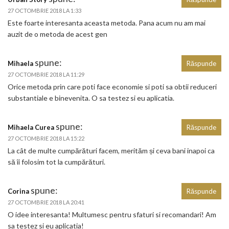
27 OCTOMBRIE 2018 LA 1:33
Este foarte interesanta aceasta metoda. Pana acum nu am mai
auzit de o metoda de acest gen
spune:
Mihaela
Răspunde
27 OCTOMBRIE 2018 LA 11:29
Orice metoda prin care poti face economie si poti sa obtii reduceri
substantiale e binevenita. O sa testez si eu aplicatia.
spune:
Mihaela Curea
Răspunde
27 OCTOMBRIE 2018 LA 15:22
La cât de multe cumpărături facem, merităm și ceva bani inapoi ca
să îi folosim tot la cumpărături.
spune:
Corina
Răspunde
27 OCTOMBRIE 2018 LA 20:41
O idee interesanta! Multumesc pentru sfaturi si recomandari! Am
sa testez si eu aplicatia!