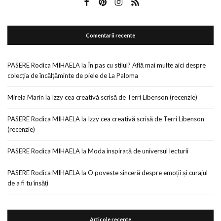
Comentarii recente
PASERE Rodica MIHAELA
la
În pas cu stilul? Află mai multe aici despre
colecția de încălțăminte de piele de La Paloma
Mirela Marin
la
Izzy cea creativă scrisă de Terri Libenson (recenzie)
PASERE Rodica MIHAELA
la
Izzy cea creativă scrisă de Terri Libenson
(recenzie)
PASERE Rodica MIHAELA
la
Moda inspirată de universul lecturii
PASERE Rodica MIHAELA
la
O poveste sinceră despre emoții și curajul
de a fi tu însăți
Articole recente