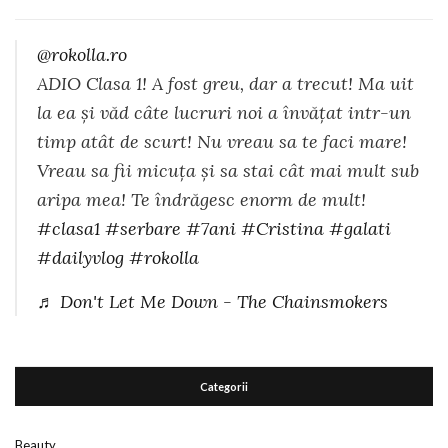
@rokolla.ro
ADIO Clasa 1! A fost greu, dar a trecut! Ma uit
la ea și văd câte lucruri noi a învățat intr-un
timp atât de scurt! Nu vreau sa te faci mare!
Vreau sa fii micuța și sa stai cât mai mult sub
aripa mea! Te îndrăgesc enorm de mult!
#clasa1
#serbare
#7ani
#Cristina
#galati
#dailyvlog
#rokolla
♬ Don't Let Me Down - The Chainsmokers
Categorii
Beauty