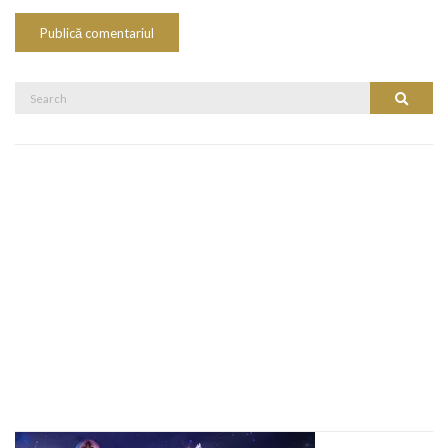
Search
Search
for: