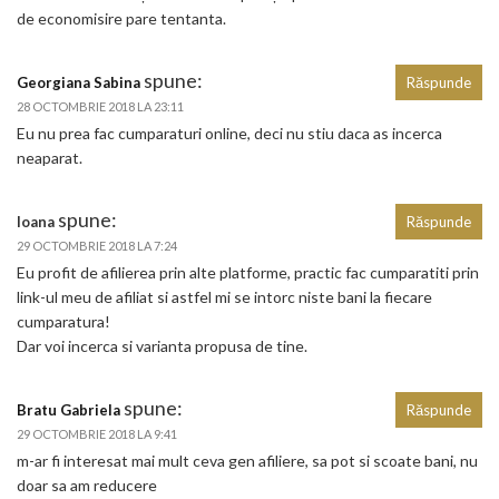
de economisire pare tentanta.
spune:
Georgiana Sabina
Răspunde
28 OCTOMBRIE 2018 LA 23:11
Eu nu prea fac cumparaturi online, deci nu stiu daca as incerca
neaparat.
spune:
Ioana
Răspunde
29 OCTOMBRIE 2018 LA 7:24
Eu profit de afilierea prin alte platforme, practic fac cumparatiti prin
link-ul meu de afiliat si astfel mi se intorc niste bani la fiecare
cumparatura!
Dar voi incerca si varianta propusa de tine.
spune:
Bratu Gabriela
Răspunde
29 OCTOMBRIE 2018 LA 9:41
m-ar fi interesat mai mult ceva gen afiliere, sa pot si scoate bani, nu
doar sa am reducere