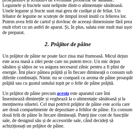
Legumele și fructele sunt nelipsite dintr-o alimentație sănătoasă.
Unele legume și fructe sunt mai greu de curățat și de feliat. Un
feliator de legume ne scutește de timpul irosit inutil cu felierea lor.
Putem avea felii de cartof și dovleac de aceeași dimensiune fără prea
mult efort cu un astfel de aparat. Și, în plus, salata este mult mai ușor
de preparat.
2. Prăjitor de pâine
Un prăjitor de pâine ne poate face ziua mai frumoasă. Micul dejun
este acea masă a zilei peste care nu putem trece. Un mic dejun
sănătos și sățios ne va asigura necesarul zilnic pentru a fi plini de
energie. Îmi place pâinea prăjită și în fiecare dimineață o consum sub
diferite combinații. Nimic nu se compară cu aroma de pâine proaspăt
prăjită sau cu gustul untului topit pe o felie de pâine prăjită.
Un prăjitor de pâine precum
acesta
este aparatul care îmi
înseninează diminețile și veghează la o alimentație sănătoasă și la
menținerea siluetei. Cel mai potrivit prăjitor de pâine este acela care
are două compartimente de depozitare a feliilor de pâine. Eu consum
două felii de pâine în fiecare dimineață. Puteți ține cont de funcțiile
sale, de designul său și de accesoriile sale, când decideți să
achiziționați un prăjitor de pâine.