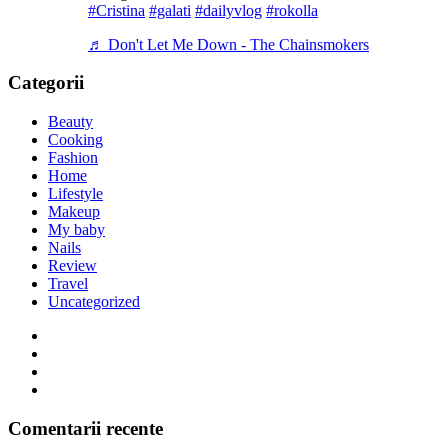
#Cristina
#galati
#dailyvlog
#rokolla
♬ Don't Let Me Down - The Chainsmokers
Categorii
Beauty
Cooking
Fashion
Home
Lifestyle
Makeup
My baby
Nails
Review
Travel
Uncategorized
Comentarii recente