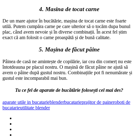
4. Masina de tocat carne
De un mare ajutor în bucătărie, mașina de tocat carne este foarte
utilă. Putem cumpăra carne pe care ulterior să o tocăm dupa bunul
plac, când avem nevoie și în diverse combinații. În acest fel știm
exact că am folosit o carne proaspătă și de bună calitate.
5. Mașina de făcut pâine
Pâinea de casă ne amintește de copilărie, iar cea din comerț nu este
întotdeauna pe placul nostru. O mașină de făcut pâine ne ajută să
avem o pâine după gustul nostru. Combinațiile pot fi nenumărate și
gustul este incomparabil mai bun.
Tu ce fel de aparate de bucătărie folosești cel mai des?
aparate utile in bucatarie
blender
bucatarie
prajitor de paine
roboti de
bucatarie
utilitate blender