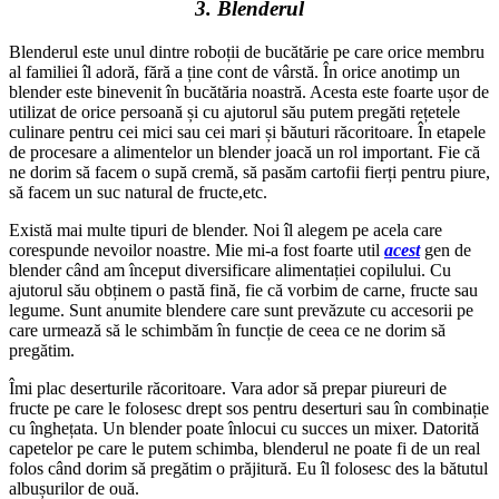
3. Blenderul
Blenderul este unul dintre roboții de bucătărie pe care orice membru
al familiei îl adoră, fără a ține cont de vârstă. În orice anotimp un
blender este binevenit în bucătăria noastră. Acesta este foarte ușor de
utilizat de orice persoană și cu ajutorul său putem pregăti rețetele
culinare pentru cei mici sau cei mari și băuturi răcoritoare. În etapele
de procesare a alimentelor un blender joacă un rol important. Fie că
ne dorim să facem o supă cremă, să pasăm cartofii fierți pentru piure,
să facem un suc natural de fructe,etc.
Există mai multe tipuri de blender. Noi îl alegem pe acela care
corespunde nevoilor noastre. Mie mi-a fost foarte util
acest
gen de
blender când am început diversificare alimentației copilului. Cu
ajutorul său obținem o pastă fină, fie că vorbim de carne, fructe sau
legume. Sunt anumite blendere care sunt prevăzute cu accesorii pe
care urmează să le schimbăm în funcție de ceea ce ne dorim să
pregătim.
Îmi plac deserturile răcoritoare. Vara ador să prepar piureuri de
fructe pe care le folosesc drept sos pentru deserturi sau în combinație
cu înghețata. Un blender poate înlocui cu succes un mixer. Datorită
capetelor pe care le putem schimba, blenderul ne poate fi de un real
folos când dorim să pregătim o prăjitură. Eu îl folosesc des la bătutul
albușurilor de ouă.