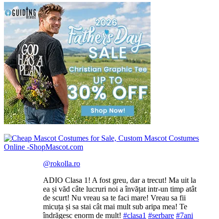
@rokolla.ro
ADIO Clasa 1! A fost greu, dar a trecut! Ma uit la
ea și văd câte lucruri noi a învățat intr-un timp atât
de scurt! Nu vreau sa te faci mare! Vreau sa fii
micuța și sa stai cât mai mult sub aripa mea! Te
îndrăgesc enorm de mult!
#clasa1
#serbare
#7ani