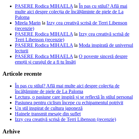
PASERE Rodica MIHAELA
la
În pas cu stilul? Află mai
multe aici despre colecția de încălțăminte de piele de La
Paloma
Mirela Marin
la
Izzy cea creativă scrisă de Terri Libenson
(recenzie)
PASERE Rodica MIHAELA
la
Izzy cea creativă scrisă de
Terri Libenson (recenzie)
PASERE Rodica MIHAELA
la
Moda inspirată de universul
lecturii
PASERE Rodica MIHAELA
la
O poveste sinceră despre
emoții și curajul de a fi tu însăți
Articole recente
În pas cu stilul? Află mai multe aici despre colecția de
încălțăminte de piele de La Paloma
Lectura, o pasiune care inspiră și se reflectă în stilul personal
Pasiunea pentru ciclism începe cu echipamentul potrivit
Un stil inspirat de cultura japoneză
Hainele transmit mesaje din suflet
Izzy cea creativă scrisă de Terri Libenson (recenzie)
Arhive