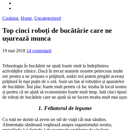
Cooking
,
Home
,
Uncategorized
Top cinci roboți de bucătărie care ne
ușurează munca
19 mai 2018
14 comentarii
Tehnologia în bucătărie ne ajută foarte mult la îndeplinirea
activităților zilnice. Dacă în trecut mamele noastre petreceau multe
ore pentru a ne prepara o prăjitură, astăzi noi putem pregăti aceeași
prăjitură în mai puțin de o oră. Sunt un fan al roboților și aparatelor
de bucătărie. Îmi plac foarte mult pentru că fac treaba în locul nostru
și pentru că ne ajută să economisim foarte mult timp. Iată cinci tipuri
de roboți de bucătărie care ne ajută să ne facem treaba mult mai ușor.
1. Feliatorul de legume
Cu toții ne dorim să avem un stil de viață cât mai sănătos.
Alimentația sănătoasă veghează asupra organismului nostru,
protejându-l și ferindu-l de eventuale probleme de sănătate.