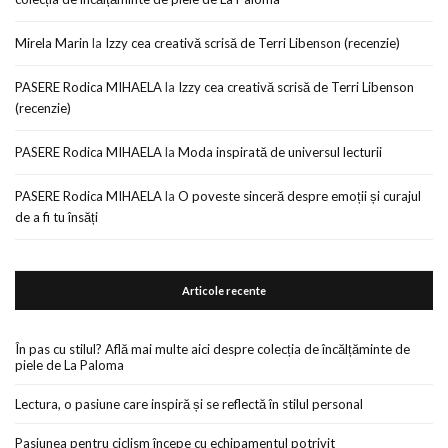
Mirela Marin
la
Izzy cea creativă scrisă de Terri Libenson (recenzie)
PASERE Rodica MIHAELA
la
Izzy cea creativă scrisă de Terri Libenson
(recenzie)
PASERE Rodica MIHAELA
la
Moda inspirată de universul lecturii
PASERE Rodica MIHAELA
la
O poveste sinceră despre emoții și curajul
de a fi tu însăți
Articole recente
În pas cu stilul? Află mai multe aici despre colecția de încălțăminte de
piele de La Paloma
Lectura, o pasiune care inspiră și se reflectă în stilul personal
Pasiunea pentru ciclism începe cu echipamentul potrivit