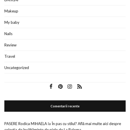
Makeup
My baby
Nails
Review
Travel
Uncategorized
Comentarii recente
PASERE Rodica MIHAELA
la
În pas cu stilul? Află mai multe aici despre
colecția de încălțăminte de piele de La Paloma