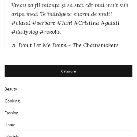
Vreau sa fii micuța și sa stai cât mai mult sub
aripa mea! Te îndrăgesc enorm de mult!
#clasa1
#serbare
#7ani
#Cristina
#galati
#dailyvlog
#rokolla
♬ Don't Let Me Down - The Chainsmokers
Categorii
Beauty
Cooking
Fashion
Home
Lifestyle