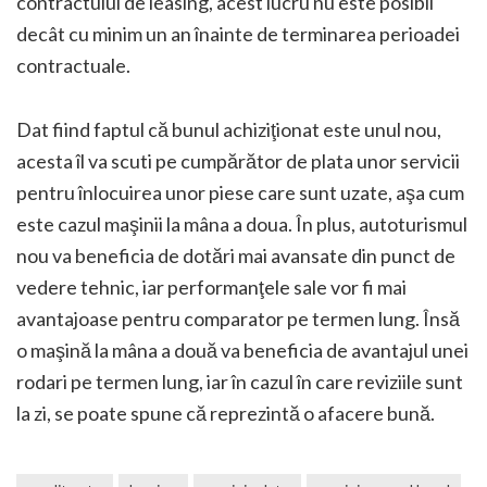
contractului de leasing, acest lucru nu este posibil
decât cu minim un an înainte de terminarea perioadei
contractuale.
Dat fiind faptul că bunul achiziţionat este unul nou,
acesta îl va scuti pe cumpărător de plata unor servicii
pentru înlocuirea unor piese care sunt uzate, aşa cum
este cazul maşinii la mâna a doua. În plus, autoturismul
nou va beneficia de dotări mai avansate din punct de
vedere tehnic, iar performanţele sale vor fi mai
avantajoase pentru comparator pe termen lung. Însă
o maşină la mâna a două va beneficia de avantajul unei
rodari pe termen lung, iar în cazul în care reviziile sunt
la zi, se poate spune că reprezintă o afacere bună.