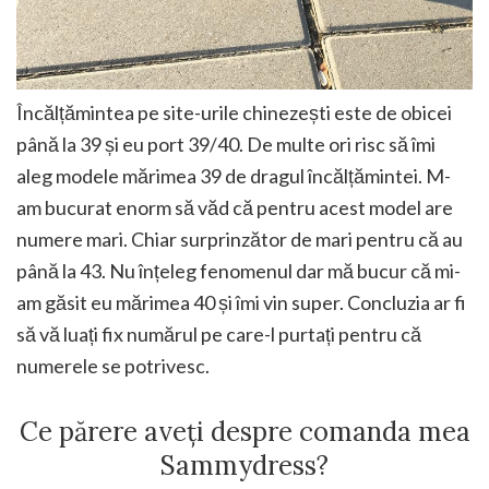
Încălțămintea pe site-urile chinezești este de obicei
până la 39 și eu port 39/40. De multe ori risc să îmi
aleg modele mărimea 39 de dragul încălțămintei. M-
am bucurat enorm să văd că pentru acest model are
numere mari. Chiar surprinzător de mari pentru că au
până la 43. Nu înțeleg fenomenul dar mă bucur că mi-
am găsit eu mărimea 40 și îmi vin super. Concluzia ar fi
să vă luați fix numărul pe care-l purtați pentru că
numerele se potrivesc.
Ce părere aveți despre comanda mea
Sammydress?