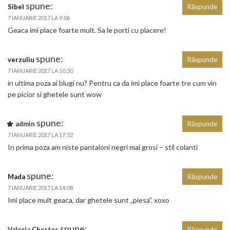
spune:
Sibel
Răspunde
7 IANUARIE 2017 LA 9:06
Geaca imi place foarte mult. Sa le porti cu placere!
spune:
verzuliu
Răspunde
7 IANUARIE 2017 LA 10:30
in ultima poza ai blugi nu? Pentru ca da imi place foarte tre cum vin
pe picior si ghetele sunt wow
spune:
admin
Răspunde
7 IANUARIE 2017 LA 17:32
In prima poza am niste pantaloni negri mai grosi – stil colanti
spune:
Mada
Răspunde
7 IANUARIE 2017 LA 14:08
Imi place mult geaca, dar ghetele sunt „piesa”. xoxo
spune:
Valeria Chertes
Răspunde