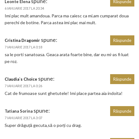
spune:
Leonte Elena
Răspunde
6 IANUARIE 2017 LA 20:34
Imi plac mult amandoua. Parca ma caiesc ca mi.am cumparat doua
perechi de botine. Parca astea imi plac mai mult.
spune:
Cristina Dragomir
Răspunde
7 IANUARIE 2017 LA 0:18
sa le porti sanatoasa. Geaca arata foarte bine, dar eu mi-as fi luat
pe roz.
spune:
Claudia`s Choice
Răspunde
7 IANUARIE 2017 LA 0:26
Cat de frumoase sunt ghetutele! Imi place partea aia indoita!
spune:
Tatiana Sorina
Răspunde
7 IANUARIE 2017 LA 3:07
Super drăguță gecuta,să o porți cu drag.