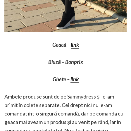
Geacă –
link
Bluză – Bonprix
Ghete –
link
Ambele produse sunt de pe Sammydress și le-am
primit în colete separate. Cei drept nici nu le-am
comandat înt-o singură comandă, dar pe comanda cu
geaca mai aveam un produs și au venit pe rând, iar în
comanda cu ghetele la fel. Nu a fost asta nici o