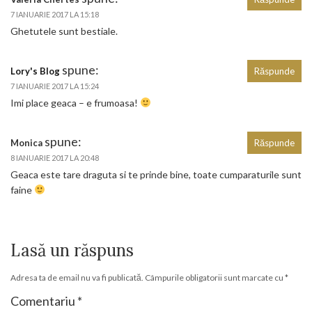
7 IANUARIE 2017 LA 15:18
Ghetutele sunt bestiale.
spune:
Lory's Blog
Răspunde
7 IANUARIE 2017 LA 15:24
Imi place geaca – e frumoasa!
spune:
Monica
Răspunde
8 IANUARIE 2017 LA 20:48
Geaca este tare draguta si te prinde bine, toate cumparaturile sunt
faine
Lasă un răspuns
Adresa ta de email nu va fi publicată.
Câmpurile obligatorii sunt marcate cu
*
Comentariu
*