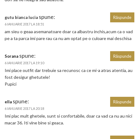
spune:
gutu bianca lucia
Răspunde
6 IANUARIE 2017 LA 18:51
am sieu o geaa asemanatoare doar ca albastru inchis,acum ca o vad
pe a ta parca imi pare rau ca nu am optat pe o culoare mai deschisa
spune:
Sorana
Răspunde
6 IANUARIE 2017 LA 19:10
Imi place outfit dar trebuie sa recunosc ca ce mi-a atras atentia, au
fost desigur ghetutele!
Pupici
spune:
ella
Răspunde
6 IANUARIE 2017 LA 20:18
Imi plac mult ghetele, sunt si confortabile, doar ca vad ca nu au nici
macar 36. Iti vine bine si geaca.