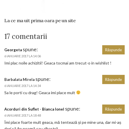
La ce ma uit prima oara pe un site
17 comentarii
spune:
Georgeta
Răspunde
6 IANUARIE 2017 LA 14:06
Imi plac noile achizitii! Geaca tocmai am trecut-o in wishlist !
spune:
Barbalata Mirela
Răspunde
6 IANUARIE 2017 LA 14:34
Sa le porti cu drag! Geaca imi place mult
spune:
Acorduri din Suflet - Bianca Ionel
Răspunde
6 IANUARIE 2017 LA 18:48
Îmi place foarte mult geaca, mă tentează și pe mine una, dar mi-aș
dori să fie neagră sau albastră.