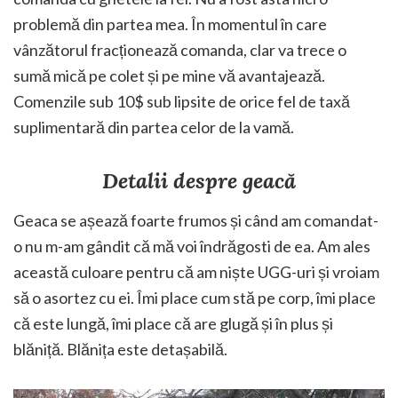
problemă din partea mea. În momentul în care
vânzătorul fracționează comanda, clar va trece o
sumă mică pe colet și pe mine vă avantajează.
Comenzile sub 10$ sub lipsite de orice fel de taxă
suplimentară din partea celor de la vamă.
Detalii despre geacă
Geaca se așează foarte frumos și când am comandat-
o nu m-am gândit că mă voi îndrăgosti de ea. Am ales
această culoare pentru că am niște UGG-uri și vroiam
să o asortez cu ei. Îmi place cum stă pe corp, îmi place
că este lungă, îmi place că are glugă și în plus și
blăniță. Blănița este detașabilă.