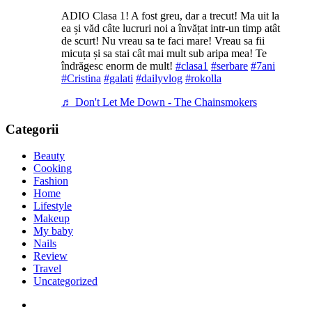
ADIO Clasa 1! A fost greu, dar a trecut! Ma uit la
ea și văd câte lucruri noi a învățat intr-un timp atât
de scurt! Nu vreau sa te faci mare! Vreau sa fii
micuța și sa stai cât mai mult sub aripa mea! Te
îndrăgesc enorm de mult!
#clasa1
#serbare
#7ani
#Cristina
#galati
#dailyvlog
#rokolla
♬ Don't Let Me Down - The Chainsmokers
Categorii
Beauty
Cooking
Fashion
Home
Lifestyle
Makeup
My baby
Nails
Review
Travel
Uncategorized