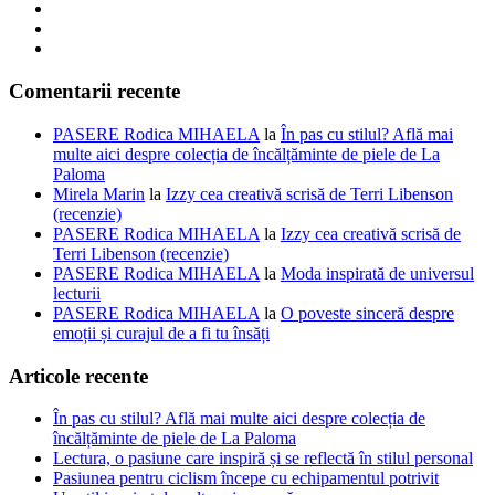
Comentarii recente
PASERE Rodica MIHAELA
la
În pas cu stilul? Află mai
multe aici despre colecția de încălțăminte de piele de La
Paloma
Mirela Marin
la
Izzy cea creativă scrisă de Terri Libenson
(recenzie)
PASERE Rodica MIHAELA
la
Izzy cea creativă scrisă de
Terri Libenson (recenzie)
PASERE Rodica MIHAELA
la
Moda inspirată de universul
lecturii
PASERE Rodica MIHAELA
la
O poveste sinceră despre
emoții și curajul de a fi tu însăți
Articole recente
În pas cu stilul? Află mai multe aici despre colecția de
încălțăminte de piele de La Paloma
Lectura, o pasiune care inspiră și se reflectă în stilul personal
Pasiunea pentru ciclism începe cu echipamentul potrivit