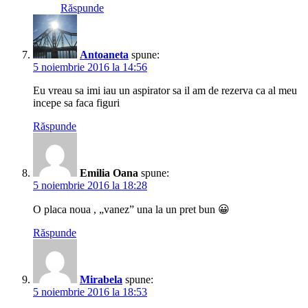
Răspunde
Antoaneta
spune:
5 noiembrie 2016 la 14:56
Eu vreau sa imi iau un aspirator sa il am de rezerva ca al meu
incepe sa faca figuri
Răspunde
Emilia Oana
spune:
5 noiembrie 2016 la 18:28
O placa noua , „vanez” una la un pret bun 😀
Răspunde
Mirabela
spune:
5 noiembrie 2016 la 18:53