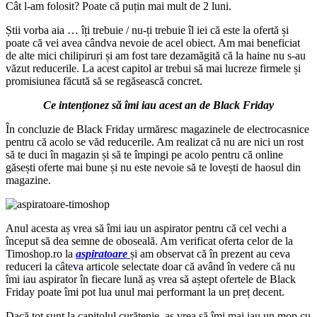
Cât l-am folosit? Poate că puțin mai mult de 2 luni.
Știi vorba aia … îți trebuie / nu-ți trebuie îl iei că este la ofertă și
poate că vei avea cândva nevoie de acel obiect. Am mai beneficiat
de alte mici chilipiruri și am fost tare dezamăgită că la haine nu s-au
văzut reducerile. La acest capitol ar trebui să mai lucreze firmele și
promisiunea făcută să se regăsească concret.
Ce intenționez să îmi iau acest an de Black Friday
În concluzie de Black Friday urmăresc magazinele de electrocasnice
pentru că acolo se văd reducerile. Am realizat că nu are nici un rost
să te duci în magazin și să te împingi pe acolo pentru că online
găsești oferte mai bune și nu este nevoie să te lovești de haosul din
magazine.
Anul acesta aș vrea să îmi iau un aspirator pentru că cel vechi a
început să dea semne de oboseală. Am verificat oferta celor de la
Timoshop.ro la
aspiratoare
și am observat că în prezent au ceva
reduceri la câteva articole selectate doar că având în vedere că nu
îmi iau aspirator în fiecare lună aș vrea să aștept ofertele de Black
Friday poate îmi pot lua unul mai performant la un preț decent.
Dacă tot sunt la capitolul curățenie, aș vrea să îmi mai iau un mop cu