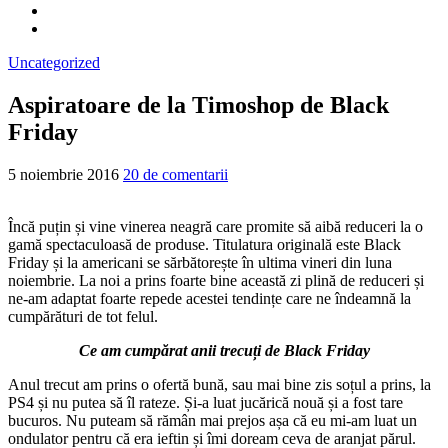
Uncategorized
Aspiratoare de la Timoshop de Black
Friday
5 noiembrie 2016
20 de comentarii
Încă puțin și vine vinerea neagră care promite să aibă reduceri la o
gamă spectaculoasă de produse. Titulatura originală este Black
Friday și la americani se sărbătorește în ultima vineri din luna
noiembrie. La noi a prins foarte bine această zi plină de reduceri și
ne-am adaptat foarte repede acestei tendințe care ne îndeamnă la
cumpărături de tot felul.
Ce am cumpărat anii trecuți de Black Friday
Anul trecut am prins o ofertă bună, sau mai bine zis soțul a prins, la
PS4 și nu putea să îl rateze. Și-a luat jucărică nouă și a fost tare
bucuros. Nu puteam să rămân mai prejos așa că eu mi-am luat un
ondulator pentru că era ieftin și îmi doream ceva de aranjat părul.