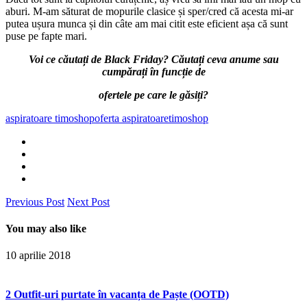
aburi. M-am săturat de mopurile clasice și sper/cred că acesta mi-ar
putea ușura munca și din câte am mai citit este eficient așa că sunt
puse pe fapte mari.
Voi ce căutați de Black Friday? Căutați ceva anume sau
cumpărați în funcție de
ofertele pe care le găsiți?
aspiratoare timoshop
oferta aspiratoare
timoshop
Previous Post
Next Post
You may also like
10 aprilie 2018
2 Outfit-uri purtate în vacanța de Paște (OOTD)