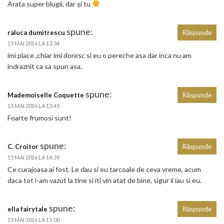
Arata super blugii, dar și tu
spune:
raluca dumitrescu
Răspunde
15 MAI 2016 LA 13:34
imi place ,chiar imi doresc si eu o pereche asa dar inca nu am
indraznit ca sa spun asa.
spune:
Mademoiselle Coquette
Răspunde
15 MAI 2016 LA 13:45
Foarte frumosi sunt!
spune:
C. Croitor
Răspunde
15 MAI 2016 LA 14:39
Ce curajoasa ai fost. Le dau si eu tarcoale de ceva vreme, acum
daca tot i-am vazut la tine si iti vin atat de bine, sigur ii iau si eu.
spune:
ella fairytale
Răspunde
15 MAI 2016 LA 15:00