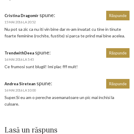
spune:
Cristina Dragomir
Răspunde
15 MAI 2016 LA 20:52
Nu pot sa zic ca nu iti vin bine dar m-am invatat cu tine in tinute
foarte feminine (rochite, fustite) si parca te prind mai bine acelea.
spune:
TrendwithDeea
Răspunde
16 MAI 2016 LA 5:45
Ce frumosi sunt blugii! Imi plac fff mult!
spune:
Andrea Siretean
Răspunde
16 MAI 2016 LA 10:00
Super.Si eu am o pereche asemanatoare un pic mai inchisi la
culoare.
Lasă un răspuns