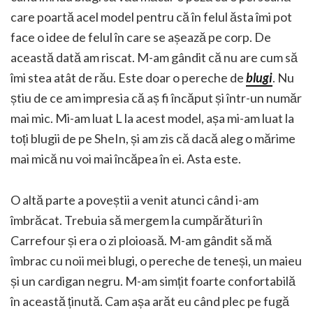
care poartă acel model pentru că în felul ăsta îmi pot
face o idee de felul în care se așează pe corp. De
această dată am riscat. M-am gândit că nu are cum să
îmi stea atât de rău. Este doar o pereche de
blugi
. Nu
știu de ce am impresia că aș fi încăput și într-un număr
mai mic. Mi-am luat L la acest model, așa mi-am luat la
toți blugii de pe SheIn, și am zis că dacă aleg o mărime
mai mică nu voi mai încăpea în ei. Asta este.
O altă parte a poveștii a venit atunci când i-am
îmbrăcat. Trebuia să mergem la cumpărături în
Carrefour și era o zi ploioasă. M-am gândit să mă
îmbrac cu noii mei blugi, o pereche de teneși, un maieu
și un cardigan negru. M-am simțit foarte confortabilă
în această ținută. Cam așa arăt eu când plec pe fugă