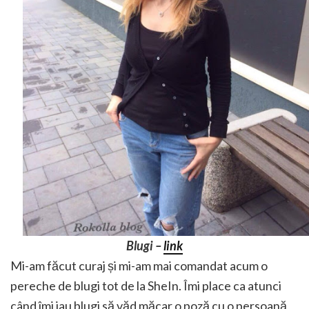
Blugi –
link
Mi-am făcut curaj și mi-am mai comandat acum o
pereche de blugi tot de la SheIn. Îmi place ca atunci
când îmi iau blugi să văd măcar o poză cu o persoană