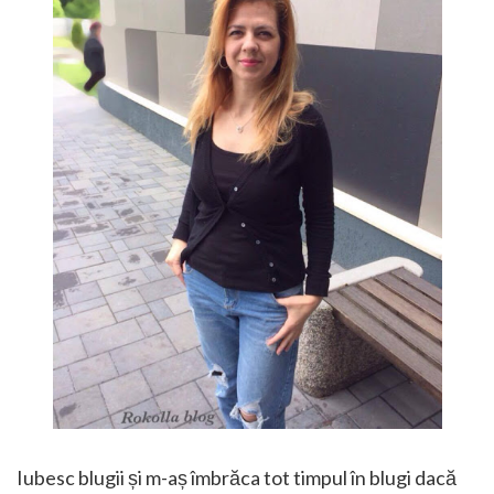
Iubesc blugii și m-aș îmbrăca tot timpul în blugi dacă