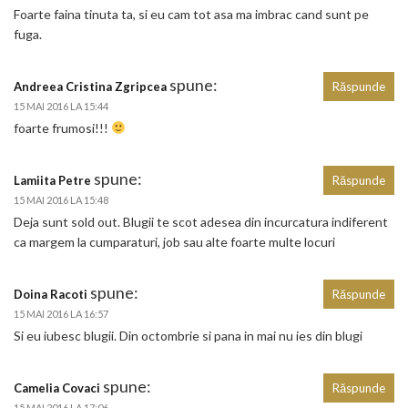
Foarte faina tinuta ta, si eu cam tot asa ma imbrac cand sunt pe
fuga.
spune:
Andreea Cristina Zgripcea
Răspunde
15 MAI 2016 LA 15:44
foarte frumosi!!!
spune:
Lamiita Petre
Răspunde
15 MAI 2016 LA 15:48
Deja sunt sold out. Blugii te scot adesea din incurcatura indiferent
ca margem la cumparaturi, job sau alte foarte multe locuri
spune:
Doina Racoti
Răspunde
15 MAI 2016 LA 16:57
Si eu iubesc blugii. Din octombrie si pana in mai nu ies din blugi
spune:
Camelia Covaci
Răspunde
15 MAI 2016 LA 17:06