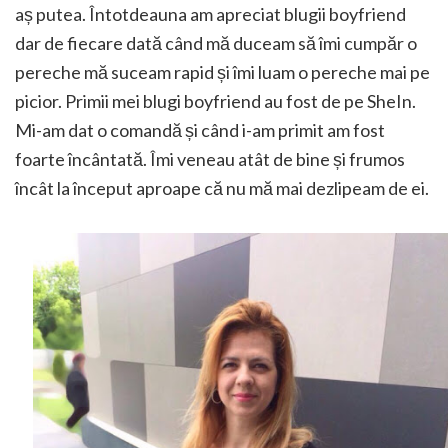
aș putea. Întotdeauna am apreciat blugii boyfriend
dar de fiecare dată când mă duceam să îmi cumpăr o
pereche mă suceam rapid și îmi luam o pereche mai pe
picior. Primii mei blugi boyfriend au fost de pe SheIn.
Mi-am dat o comandă și când i-am primit am fost
foarte încântată. Îmi veneau atât de bine și frumos
încât la început aproape că nu mă mai dezlipeam de ei.