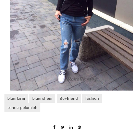
blugi largi
blugi shein
Boyfriend
fashion
tenesi poloralph