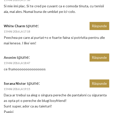
Si mie imi plac. Si te cred pe cuvant ca e comoda tinuta, cu tenisii
aia, mai ales. Numai buna de umblat pe ici-colo.
spune:
White Charm
Răspunde
15 MAI 2016 LA 17:18
Peechea pe care ai purtat+o e foarte faina si potrivita pentru zile
mai lenese. I like`em!
spune:
Anonim
Răspunde
15 MAI 2016 LA 18:47
ce frumoooooooooooooos
spune:
Sorana Nistor
Răspunde
15 MAI 2016 LA 19:15
Daca ar trebui sa aleg o singura pereche de pantaloni cu siguranta
as opta pt o pereche de blugi boyfriend!
Sunt super, ador ca au taieturi!
Pupici