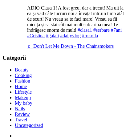
ADIO Clasa 1! A fost greu, dar a trecut! Ma uit la
ea și văd câte lucruri noi a învățat intr-un timp atât
de scurt! Nu vreau sa te faci mare! Vreau sa fii
micuța și sa stai cât mai mult sub aripa mea! Te
îndrăgesc enorm de mult!
#clasa1
#serbare
#7ani
#Cristina
#galati
#dailyvlog
#rokolla
♬ Don't Let Me Down - The Chainsmokers
Categorii
Beauty
Cooking
Fashion
Home
Lifestyle
Makeup
My baby
Nails
Review
Travel
Uncategorized