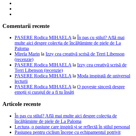
Comentarii recente
PASERE Rodica MIHAELA
la
În pas cu stilul? Află mai
multe aici despre colecția de încălțăminte de piele de La
Paloma
Mirela Marin
la
Izzy cea creativă scrisă de Terri Libenson
(recenzie)
PASERE Rodica MIHAELA
la
Izzy cea creativă scrisă de
Terri Libenson (recenzie)
PASERE Rodica MIHAELA
la
Moda inspirată de universul
lecturii
PASERE Rodica MIHAELA
la
O poveste sinceră despre
emoții și curajul de a fi tu însăți
Articole recente
În pas cu stilul? Află mai multe aici despre colecția de
încălțăminte de piele de La Paloma
Lectura, o pasiune care inspiră și se reflectă în stilul personal
Pasiunea pentru ciclism începe cu echipamentul potrivit