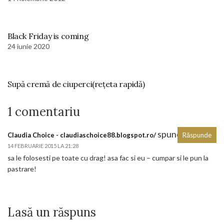
Black Friday is coming
24 iunie 2020
Supă cremă de ciuperci(rețeta rapidă)
1 comentariu
spune:
Claudia Choice - claudiaschoice88.blogspot.ro/
Răspunde
14 FEBRUARIE 2015 LA 21:28
sa le folosesti pe toate cu drag! asa fac si eu – cumpar si le pun la
pastrare!
Lasă un răspuns