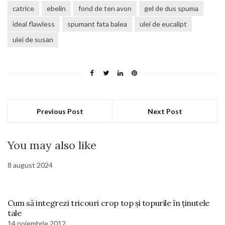
catrice
ebelin
fond de ten avon
gel de dus spuma
ideal flawless
spumant fata balea
ulei de eucalipt
ulei de susan
Previous Post
Next Post
You may also like
8 august 2024
Cum să integrezi tricouri crop top și topurile în ținutele
tale
14 noiembrie 2012