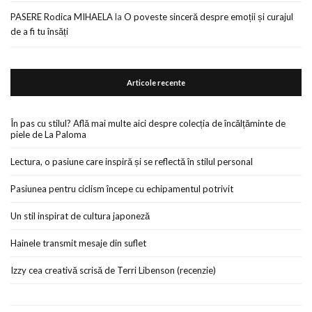
PASERE Rodica MIHAELA
la
O poveste sinceră despre emoții și curajul
de a fi tu însăți
Articole recente
În pas cu stilul? Află mai multe aici despre colecția de încălțăminte de
piele de La Paloma
Lectura, o pasiune care inspiră și se reflectă în stilul personal
Pasiunea pentru ciclism începe cu echipamentul potrivit
Un stil inspirat de cultura japoneză
Hainele transmit mesaje din suflet
Izzy cea creativă scrisă de Terri Libenson (recenzie)