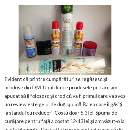
Evident că printre cumpărături se regăsesc și
produse din DM. Unul dintre produsele pe care am
apucat să îl folosesc și cred că va fi primul care va avea
un review este gelul de duș spumă Balea care îl găsiți
la standul cu reduceri. Costă doar 5,3 lei. Spuma de
curățare pentru față a costat 12-13 lei și am văzut-o la
multe blogerițe. Din dutty free mi-am luat o mască de