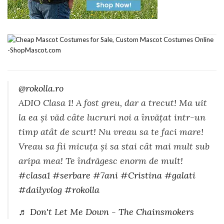
@rokolla.ro
ADIO Clasa 1! A fost greu, dar a trecut! Ma uit
la ea și văd câte lucruri noi a învățat intr-un
timp atât de scurt! Nu vreau sa te faci mare!
Vreau sa fii micuța și sa stai cât mai mult sub
aripa mea! Te îndrăgesc enorm de mult!
#clasa1
#serbare
#7ani
#Cristina
#galati
#dailyvlog
#rokolla
♬ Don't Let Me Down - The Chainsmokers