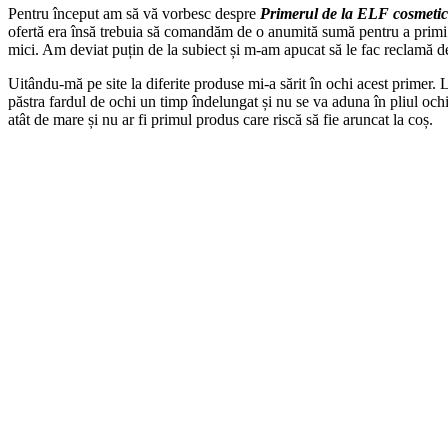
Pentru început am să vă vorbesc despre
Primerul de la ELF cosmetic
ofertă era însă trebuia să comandăm de o anumită sumă pentru a primi u
mici. Am deviat puțin de la subiect și m-am apucat să le fac reclamă de
Uitându-mă pe site la diferite produse mi-a sărit în ochi acest primer.
păstra fardul de ochi un timp îndelungat și nu se va aduna în pliul och
atât de mare și nu ar fi primul produs care riscă să fie aruncat la coș.