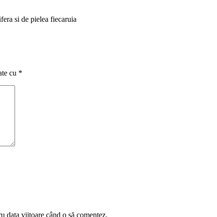
era si de pielea fiecaruia
ate cu
*
ru data viitoare când o să comentez.