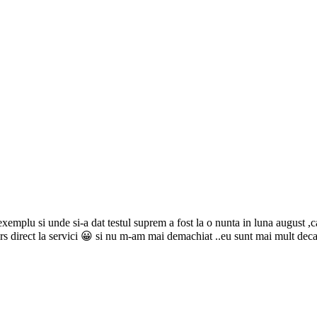
a exemplu si unde si-a dat testul suprem a fost la o nunta in luna augus
rs direct la servici 😀 si nu m-am mai demachiat ..eu sunt mai mult deca