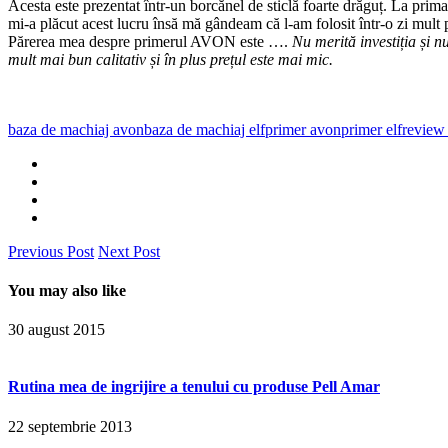
Acesta este prezentat într-un borcănel de sticlă foarte drăguț. La pri
mi-a plăcut acest lucru însă mă gândeam că l-am folosit într-o zi mult 
Părerea mea despre primerul AVON este ….
Nu merită investiția
și n
mult mai bun calitativ și în plus prețul este mai mic.
baza de machiaj avon
baza de machiaj elf
primer avon
primer elf
review
Previous Post
Next Post
You may also like
30 august 2015
Rutina mea de ingrijire a tenului cu produse Pell Amar
22 septembrie 2013