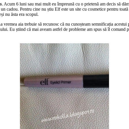
s
. Acum 6 luni sau mai mult eu împreună cu o prietenă am decis să dăm 
n cadou. Pentru cine nu știu Elf este un site cu cosmetice pentru toată 
și nu ăsta era scopul.
 La vremea aia trebuie să recunosc că nu cunoșteam semnificația acestui p
iului. Eu știind că mai aveam astfel de probleme am spus să îl comand pe