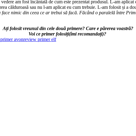
ma vedere am fost încântată de cum este prezentat produsul. L-am aplica
prea călduroasă sau nu l-am aplicat eu cum trebuie. L-am folosit și a doua
u face nimic
din ceea ce ar trebui să facă. Făcând o paralelă între Pr
Ați folosit vreunul din cele două primere? Care e părerea voastră?
Voi ce primer folosiți(îmi recomandați)?
 primer avon
review primer elf