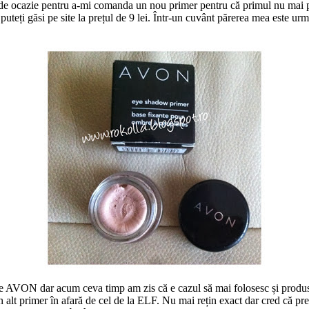
 de ocazie pentru a-mi comanda un nou primer pentru că primul nu mai poa
puteți găsi pe site la prețul de 9 lei. Într-un cuvânt părerea mea este u
 AVON dar acum ceva timp am zis că e cazul să mai folosesc și produsel
alt primer în afară de cel de la ELF. Nu mai rețin exact dar cred că prețu