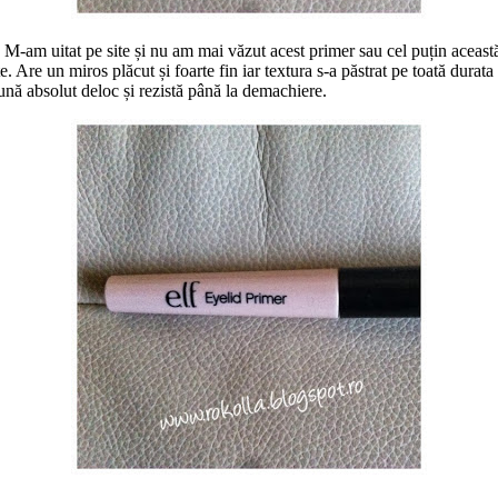
am uitat pe site și nu am mai văzut acest primer sau cel puțin această 
e. Are un miros plăcut și foarte fin iar textura s-a păstrat pe toată durat
dună absolut deloc și rezistă până la demachiere.