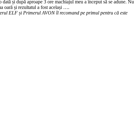
t o dată și după aproape 3 ore machiajul meu a început să se adune. Nu
 oară și rezultatul a fost același ….
imerul ELF și Primerul AVON îl recomand pe primul pentru că este