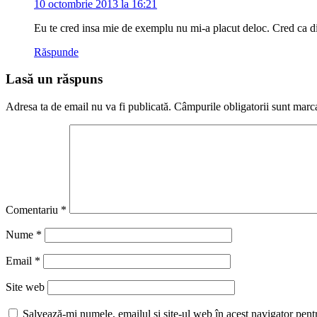
10 octombrie 2013 la 16:21
Eu te cred insa mie de exemplu nu mi-a placut deloc. Cred ca dif
Răspunde
Lasă un răspuns
Adresa ta de email nu va fi publicată.
Câmpurile obligatorii sunt marc
Comentariu
*
Nume
*
Email
*
Site web
Salvează-mi numele, emailul și site-ul web în acest navigator pent