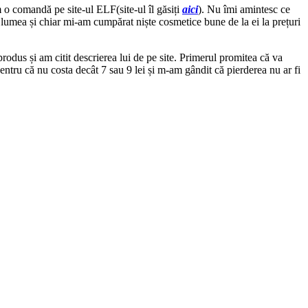
o comandă pe site-ul ELF(site-ul îl găsiți
aici
). Nu îmi amintesc ce
lumea și chiar mi-am cumpărat niște cosmetice bune de la ei la prețuri
rodus și am citit descrierea lui de pe site. Primerul promitea că va
ntru că nu costa decât 7 sau 9 lei și m-am gândit că pierderea nu ar fi