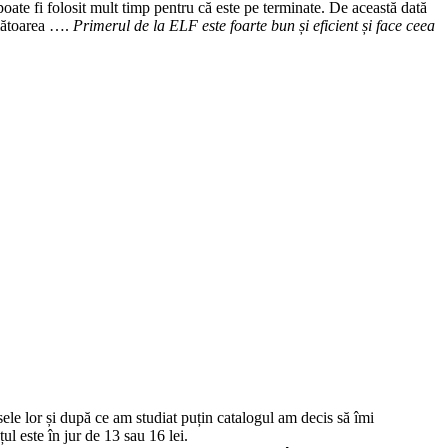
te fi folosit mult timp pentru că este pe terminate. De această dată
rmătoarea ….
Primerul de la ELF este foarte bun și eficient și face ceea
e lor și după ce am studiat puțin catalogul am decis să îmi
l este în jur de 13 sau 16 lei.