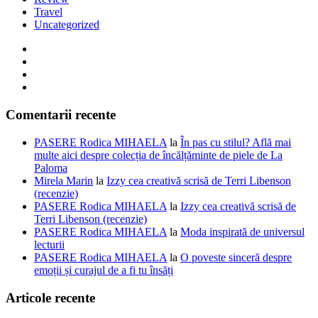
Travel
Uncategorized
Comentarii recente
PASERE Rodica MIHAELA
la
În pas cu stilul? Află mai
multe aici despre colecția de încălțăminte de piele de La
Paloma
Mirela Marin
la
Izzy cea creativă scrisă de Terri Libenson
(recenzie)
PASERE Rodica MIHAELA
la
Izzy cea creativă scrisă de
Terri Libenson (recenzie)
PASERE Rodica MIHAELA
la
Moda inspirată de universul
lecturii
PASERE Rodica MIHAELA
la
O poveste sinceră despre
emoții și curajul de a fi tu însăți
Articole recente