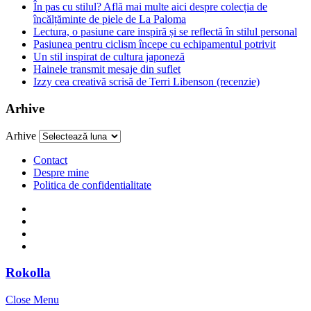
În pas cu stilul? Află mai multe aici despre colecția de
încălțăminte de piele de La Paloma
Lectura, o pasiune care inspiră și se reflectă în stilul personal
Pasiunea pentru ciclism începe cu echipamentul potrivit
Un stil inspirat de cultura japoneză
Hainele transmit mesaje din suflet
Izzy cea creativă scrisă de Terri Libenson (recenzie)
Arhive
Arhive
Contact
Despre mine
Politica de confidentialitate
Rokolla
Close Menu