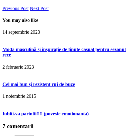
Previous Post
Next Post
You may also like
14 septembrie 2023
Moda masculină și inspirație de ținute casual pentru sezonul
rece
2 februarie 2023
Cel mai bun și rezistent ruj de buze
1 noiembrie 2015
Iubiti-va parintii!!!! (poveste emotionanta)
7 comentarii