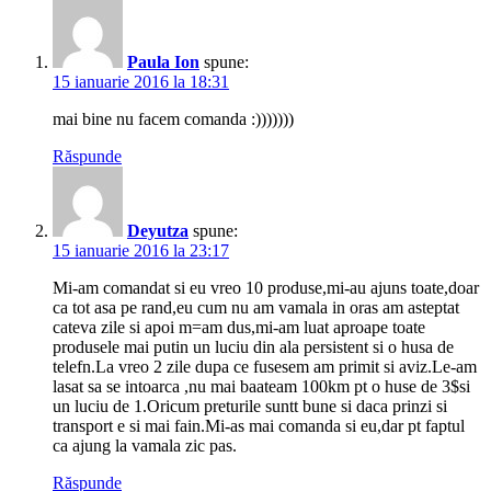
Paula Ion
spune:
15 ianuarie 2016 la 18:31
mai bine nu facem comanda :)))))))
Răspunde
Deyutza
spune:
15 ianuarie 2016 la 23:17
Mi-am comandat si eu vreo 10 produse,mi-au ajuns toate,doar
ca tot asa pe rand,eu cum nu am vamala in oras am asteptat
cateva zile si apoi m=am dus,mi-am luat aproape toate
produsele mai putin un luciu din ala persistent si o husa de
telefn.La vreo 2 zile dupa ce fusesem am primit si aviz.Le-am
lasat sa se intoarca ,nu mai baateam 100km pt o huse de 3$si
un luciu de 1.Oricum preturile suntt bune si daca prinzi si
transport e si mai fain.Mi-as mai comanda si eu,dar pt faptul
ca ajung la vamala zic pas.
Răspunde