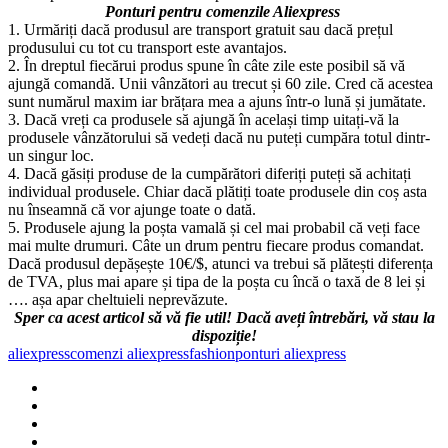
Ponturi pentru comenzile Aliexpress
1. Urmăriți dacă produsul are transport gratuit sau dacă prețul
produsului cu tot cu transport este avantajos.
2. În dreptul fiecărui produs spune în câte zile este posibil să vă
ajungă comandă. Unii vânzători au trecut și 60 zile. Cred că acestea
sunt numărul maxim iar brățara mea a ajuns într-o lună și jumătate.
3. Dacă vreți ca produsele să ajungă în același timp uitați-vă la
produsele vânzătorului să vedeți dacă nu puteți cumpăra totul dintr-
un singur loc.
4. Dacă găsiți produse de la cumpărători diferiți puteți să achitați
individual produsele. Chiar dacă plătiți toate produsele din coș asta
nu înseamnă că vor ajunge toate o dată.
5. Produsele ajung la poșta vamală și cel mai probabil că veți face
mai multe drumuri. Câte un drum pentru fiecare produs comandat.
Dacă produsul depășește 10€/$, atunci va trebui să plătești diferența
de TVA, plus mai apare și tipa de la poșta cu încă o taxă de 8 lei și
…. așa apar cheltuieli neprevăzute.
Sper ca acest articol să vă fie util! Dacă aveți întrebări, vă stau la
dispoziție!
aliexpress
comenzi aliexpress
fashion
ponturi aliexpress