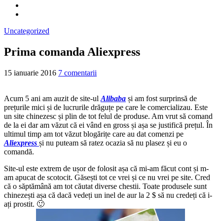
Uncategorized
Prima comanda Aliexpress
15 ianuarie 2016
7 comentarii
Acum 5 ani am auzit de site-ul
Alibaba
și am fost surprinsă de
prețurile mici și de lucrurile drăguțe pe care le comercializau. Este
un site chinezesc și plin de tot felul de produse. Am vrut să comand
de la ei dar am văzut că ei vând en gross și așa se justifică prețul. În
ultimul timp am tot văzut blogărițe care au dat comenzi pe
Aliexpress
și nu puteam să ratez ocazia să nu plasez și eu o
comandă.
Site-ul este extrem de ușor de folosit așa că mi-am făcut cont și m-
am apucat de scotocit. Găsești tot ce vrei și ce nu vrei pe site. Cred
că o săptămână am tot căutat diverse chestii. Toate produsele sunt
chinezești așa că dacă vedeți un inel de aur la 2 $ să nu credeți că i-
ați prostit. 🙂