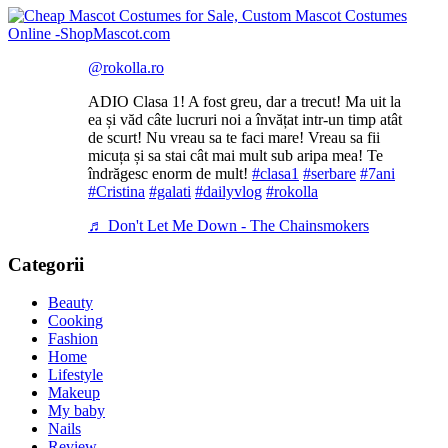
@rokolla.ro
ADIO Clasa 1! A fost greu, dar a trecut! Ma uit la
ea și văd câte lucruri noi a învățat intr-un timp atât
de scurt! Nu vreau sa te faci mare! Vreau sa fii
micuța și sa stai cât mai mult sub aripa mea! Te
îndrăgesc enorm de mult!
#clasa1
#serbare
#7ani
#Cristina
#galati
#dailyvlog
#rokolla
♬ Don't Let Me Down - The Chainsmokers
Categorii
Beauty
Cooking
Fashion
Home
Lifestyle
Makeup
My baby
Nails
Review