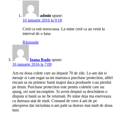
admin
spune:
16 ianuarie 2016 la 9:18
Cred ca esti norocoasa. La mine cred ca au venit la
interval de o luna
Răspunde
Ioana Radu
spune:
16 ianuarie 2016 la 7:09
Am eu doua colete care au depasit 70 de zile. Le-am dat si
mesaje si i-am rugat sa-mi mareasca purchase protection, altfel
riscam sa nu primesc banii inapoi daca produsele s-au pierdut
pe drum. Purchase protection este pentru coletele care nu
ajung, ori sunt incomplete. Si avem dreptul sa deschidem o
disputa si banii sa ne fie returnati. Pe mine deja ma enerveaza
ca dureaza atat de mult. Comand de vreo 4 ani de pe
aliexpress dar niciodata n-am patit sa dureze mai mult de doua
luni.