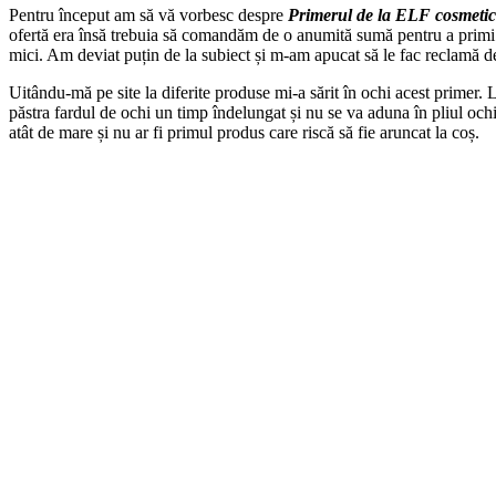
Pentru început am să vă vorbesc despre
Primerul de la ELF cosmetic
ofertă era însă trebuia să comandăm de o anumită sumă pentru a primi u
mici. Am deviat puțin de la subiect și m-am apucat să le fac reclamă de
Uitându-mă pe site la diferite produse mi-a sărit în ochi acest primer.
păstra fardul de ochi un timp îndelungat și nu se va aduna în pliul och
atât de mare și nu ar fi primul produs care riscă să fie aruncat la coș.