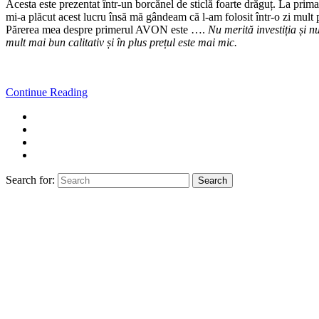
Acesta este prezentat într-un borcănel de sticlă foarte drăguț. La pri
mi-a plăcut acest lucru însă mă gândeam că l-am folosit într-o zi mult 
Părerea mea despre primerul AVON este ….
Nu merită investiția
și n
mult mai bun calitativ și în plus prețul este mai mic.
Continue Reading
Search for:
Search