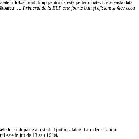
te fi folosit mult timp pentru că este pe terminate. De această dată
rmătoarea ….
Primerul de la ELF este foarte bun și eficient și face ceea
e lor și după ce am studiat puțin catalogul am decis să îmi
l este în jur de 13 sau 16 lei.