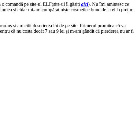
o comandă pe site-ul ELF(site-ul îl găsiți
aici
). Nu îmi amintesc ce
lumea și chiar mi-am cumpărat niște cosmetice bune de la ei la prețuri
rodus și am citit descrierea lui de pe site. Primerul promitea că va
ntru că nu costa decât 7 sau 9 lei și m-am gândit că pierderea nu ar fi