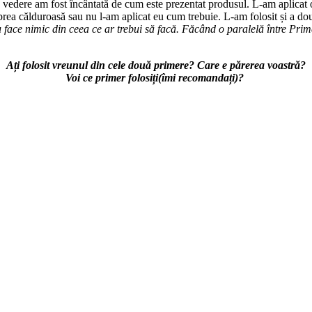
ma vedere am fost încântată de cum este prezentat produsul. L-am aplica
prea călduroasă sau nu l-am aplicat eu cum trebuie. L-am folosit și a doua
u face nimic
din ceea ce ar trebui să facă. Făcând o paralelă între Pr
Ați folosit vreunul din cele două primere? Care e părerea voastră?
Voi ce primer folosiți(îmi recomandați)?