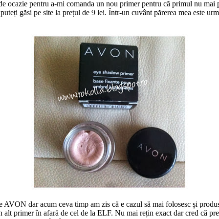
 de ocazie pentru a-mi comanda un nou primer pentru că primul nu mai poa
puteți găsi pe site la prețul de 9 lei. Într-un cuvânt părerea mea este u
 AVON dar acum ceva timp am zis că e cazul să mai folosesc și produsel
alt primer în afară de cel de la ELF. Nu mai rețin exact dar cred că prețu