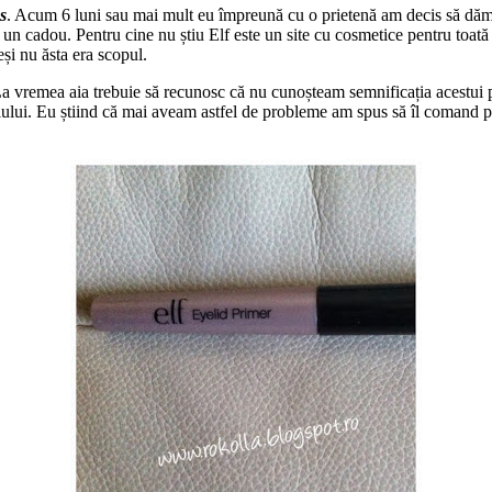
s
. Acum 6 luni sau mai mult eu împreună cu o prietenă am decis să dăm 
n cadou. Pentru cine nu știu Elf este un site cu cosmetice pentru toată 
și nu ăsta era scopul.
 La vremea aia trebuie să recunosc că nu cunoșteam semnificația acestui p
iului. Eu știind că mai aveam astfel de probleme am spus să îl comand pe