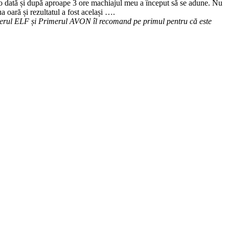
t o dată și după aproape 3 ore machiajul meu a început să se adune. Nu
 oară și rezultatul a fost același ….
imerul ELF și Primerul AVON îl recomand pe primul pentru că este