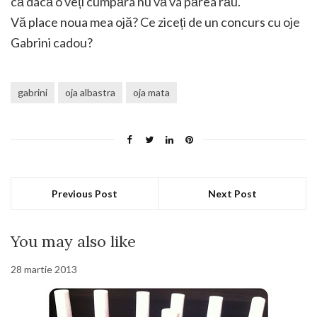
că dacă o veți cumpăra nu vă va părea rău.
Vă place noua mea ojă? Ce ziceți de un concurs cu oje
Gabrini cadou?
gabrini
oja albastra
oja mata
Previous Post
Next Post
You may also like
28 martie 2013