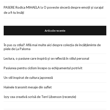
PASERE Rodica MIHAELA
la
O poveste sinceră despre emoții și curajul
de a fi tu însăți
Articole recente
În pas cu stilul? Află mai multe aici despre colecția de încălțăminte de
piele de La Paloma
Lectura, o pasiune care inspiră și se reflectă în stilul personal
Pasiunea pentru ciclism începe cu echipamentul potrivit
Un stil inspirat de cultura japoneză
Hainele transmit mesaje din suflet
Izzy cea creativă scrisă de Terri Libenson (recenzie)