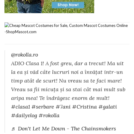
@rokolla.ro
ADIO Clasa 1! A fost greu, dar a trecut! Ma uit
la ea și văd câte lucruri noi a învățat intr-un
timp atât de scurt! Nu vreau sa te faci mare!
Vreau sa fii micuța și sa stai cât mai mult sub
aripa mea! Te îndrăgesc enorm de mult!
#clasa1
#serbare
#7ani
#Cristina
#galati
#dailyvlog
#rokolla
♬ Don't Let Me Down - The Chainsmokers