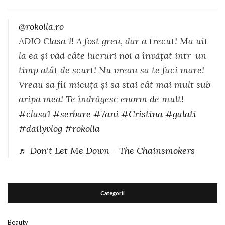
@rokolla.ro
ADIO Clasa 1! A fost greu, dar a trecut! Ma uit
la ea și văd câte lucruri noi a învățat intr-un
timp atât de scurt! Nu vreau sa te faci mare!
Vreau sa fii micuța și sa stai cât mai mult sub
aripa mea! Te îndrăgesc enorm de mult!
#clasa1
#serbare
#7ani
#Cristina
#galati
#dailyvlog
#rokolla
♬ Don't Let Me Down - The Chainsmokers
Categorii
Beauty