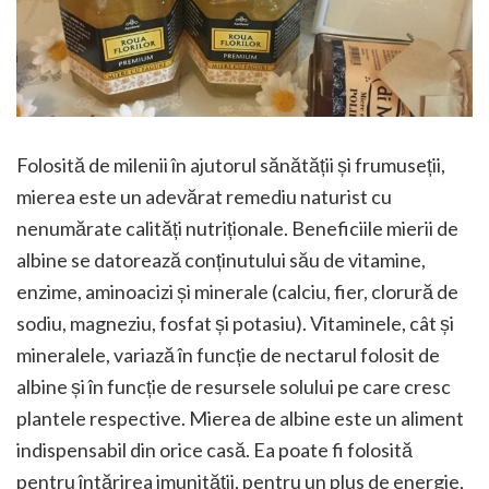
Folosită de milenii în ajutorul sănătății și frumuseții,
mierea este un adevărat remediu naturist cu
nenumărate calități nutriționale. Beneficiile mierii de
albine se datorează conținutului său de vitamine,
enzime, aminoacizi și minerale (calciu, fier, clorură de
sodiu, magneziu, fosfat și potasiu). Vitaminele, cât și
mineralele, variază în funcție de nectarul folosit de
albine și în funcție de resursele solului pe care cresc
plantele respective. Mierea de albine este un aliment
indispensabil din orice casă. Ea poate fi folosită
pentru întărirea imunității, pentru un plus de energie,