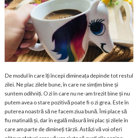
De modul în care îți începi dimineața depinde tot restul
zilei. Ne plac zilele bune, în care ne simțim bine și
suntem odihniți. O zi în care nu ne-am trezit bine și nu
putem avea o stare pozitivă poate fi o zi grea. Este în
puterea noastră să ne facem ziua bună. Îmi place să
fiu matinală și, dar în egală măsură îmi plac și zilele în
care am parte de dimineți târzii. Astăzi vă voi oferi
câteva sfaturi care vă vor ajuta să aveți zile senine.