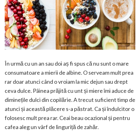
În urmă cu un an sau doi aș fi spus că nu sunt o mare
consumatoare a mierii de albine. O serveam mult prea
rar doar atunci când o vroiam la mic dejun sau drept
ceva dulce. Pâinea prăjită cu unt și miere îmi aduce de
diminețile dulci din copilărie. A trecut suficient timp de
atunci și această plăcere s-a păstrat. Ca și îndulcitor o
folosesc mult prea rar. Ceai beau ocazional și pentru
cafea aleg un vârf de linguriță de zahăr.