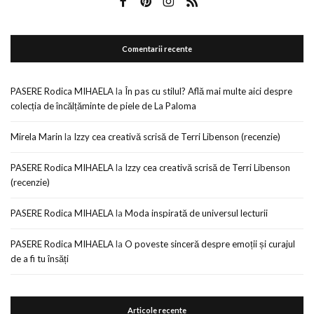
Comentarii recente
PASERE Rodica MIHAELA
la
În pas cu stilul? Află mai multe aici despre
colecția de încălțăminte de piele de La Paloma
Mirela Marin
la
Izzy cea creativă scrisă de Terri Libenson (recenzie)
PASERE Rodica MIHAELA
la
Izzy cea creativă scrisă de Terri Libenson
(recenzie)
PASERE Rodica MIHAELA
la
Moda inspirată de universul lecturii
PASERE Rodica MIHAELA
la
O poveste sinceră despre emoții și curajul
de a fi tu însăți
Articole recente