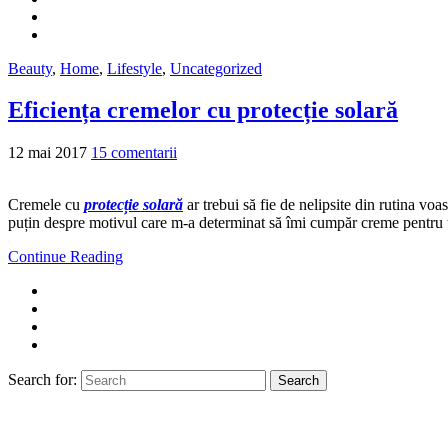
Beauty
,
Home
,
Lifestyle
,
Uncategorized
Eficiența cremelor cu protecție solară
12 mai 2017
15 comentarii
Cremele cu
protecție solară
ar trebui să fie de nelipsite din rutina voa
puțin despre motivul care m-a determinat să îmi cumpăr creme pentru t
Continue Reading
Search for:
Search