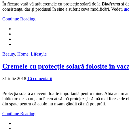
În fiecare vară vă arăt cremele cu protecție solară de la
Bioderma
și d
consistența, dar și produsul în sine a suferit ceva modificări. Vedeți
aic
Continue Reading
Beauty
,
Home
,
Lifestyle
Cremele cu protecție solară folosite în vac
31 iulie 2018
16 comentarii
Protecția solară a devenit foarte importantă pentru mine. Abia acum am
iubitoare de soare, am încercat să mă protejez și să mă mai feresc de el
din spate pentru că acolo nu m-am gândit că mă pot prăji.
Continue Reading