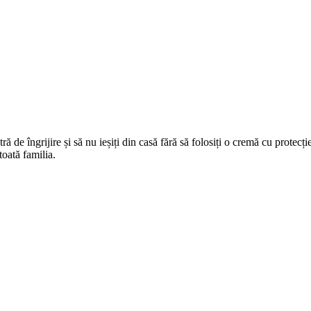
stră de îngrijire și să nu ieșiți din casă fără să folosiți o cremă cu prote
oată familia.