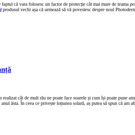
e faptul că vara folosesc un factor de protecție cât mai mare de teama
pe
i
produsul vechi așa că urmează să vă povestesc despre noul Photoder
anță
 realizat cât de mult rău ne poate face soarele și cum își poate pune amp
 anul ăsta. În ceea ce privește loțiunea solară, aș putea să spun că am a