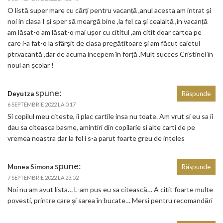
O listă super mare cu cărți pentru vacanță ,anul acesta am intrat și
noi in clasa I și sper să meargă bine ,la fel ca și cealaltă ,in vacanță
am lăsat-o am lăsat-o mai ușor cu cititul ,am citit doar cartea pe
care i-a fat-o la sfârșit de clasa pregătitoare și am făcut caietul
ptr.vacantă ,dar de acuma incepem în forță .Mult succes Cristinei în
noul an școlar !
spune:
Deyutza
Răspunde
6 SEPTEMBRIE 2022 LA 0:17
Si copilul meu citeste, ii plac cartile insa nu toate. Am vrut si eu sa ii
dau sa citeasca basme, amintiri din copilarie si alte carti de pe
vremea noastra dar la fel i s-a parut foarte greu de inteles
spune:
Monea Simona
Răspunde
7 SEPTEMBRIE 2022 LA 23:52
Noi nu am avut lista… L-am pus eu sa citească… A citit foarte multe
povesti, printre care și sarea în bucate… Mersi pentru recomandări