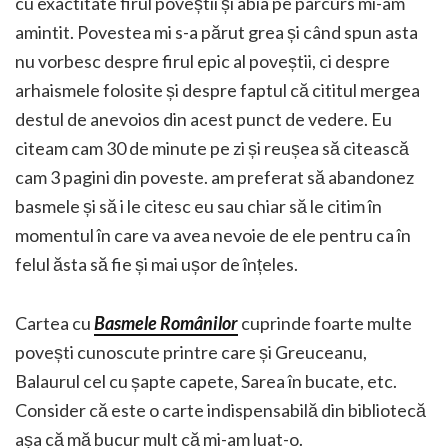
cu exactitate firul poveștii și abia pe parcurs mi-am
amintit. Povestea mi s-a părut grea și când spun asta
nu vorbesc despre firul epic al poveștii, ci despre
arhaismele folosite și despre faptul că cititul mergea
destul de anevoios din acest punct de vedere. Eu
citeam cam 30 de minute pe zi și reușea să citească
cam 3 pagini din poveste. am preferat să abandonez
basmele și să i le citesc eu sau chiar să le citim în
momentul în care va avea nevoie de ele pentru ca în
felul ăsta să fie și mai ușor de înțeles.
Cartea cu
Basmele Românilor
cuprinde foarte multe
povești cunoscute printre care și Greuceanu,
Balaurul cel cu șapte capete, Sarea în bucate, etc.
Consider că este o carte indispensabilă din bibliotecă
așa că mă bucur mult că mi-am luat-o.