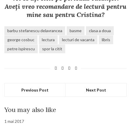
Aveți vreo recomandare de lectură pentru
mine sau pentru Cristina?
barbu stefanescu delavrancea
basme
clasa a doua
george cosbuc
lectura
lecturi de vacanta
libris
petre ispirescu
spor la citit
Previous Post
Next Post
You may also like
1 mai 2017