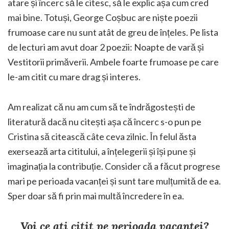
atare și încerc să le citesc, să le explic așa cum cred
mai bine. Totuși, George Coșbuc are niște poezii
frumoase care nu sunt atât de greu de înțeles. Pe lista
de lecturi am avut doar 2 poezii: Noapte de vară și
Vestitorii primăverii. Ambele foarte frumoase pe care
le-am citit cu mare drag și interes.
Am realizat că nu am cum să te îndrăgostești de
literatură dacă nu citești așa că încerc s-o pun pe
Cristina să citească câte ceva zilnic. În felul ăsta
exersează arta cititului, a înțelegerii și își pune și
imaginația la contribuție. Consider că a făcut progrese
mari pe perioada vacanței și sunt tare mulțumită de ea.
Sper doar să fi prin mai multă încredere în ea.
Voi ce ați citit pe perioada vacanței?