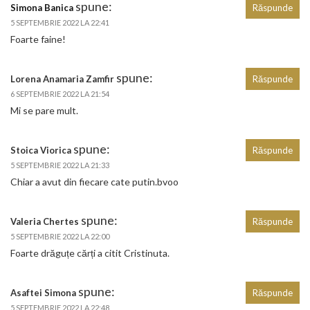
spune:
Simona Banica
Răspunde
5 SEPTEMBRIE 2022 LA 22:41
Foarte faine!
spune:
Lorena Anamaria Zamfir
Răspunde
6 SEPTEMBRIE 2022 LA 21:54
Mi se pare mult.
spune:
Stoica Viorica
Răspunde
5 SEPTEMBRIE 2022 LA 21:33
Chiar a avut din fiecare cate putin.bvoo
spune:
Valeria Chertes
Răspunde
5 SEPTEMBRIE 2022 LA 22:00
Foarte drăguțe cărți a citit Cristinuta.
spune:
Asaftei Simona
Răspunde
5 SEPTEMBRIE 2022 LA 22:48