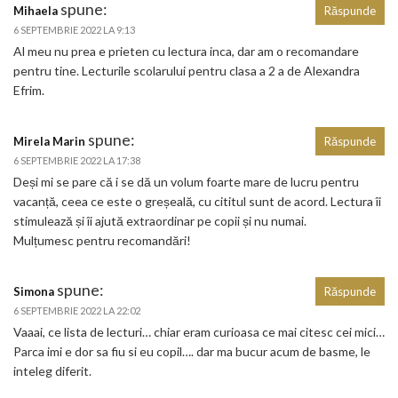
spune:
Mihaela
Răspunde
6 SEPTEMBRIE 2022 LA 9:13
Al meu nu prea e prieten cu lectura inca, dar am o recomandare
pentru tine. Lecturile scolarului pentru clasa a 2 a de Alexandra
Efrim.
spune:
Mirela Marin
Răspunde
6 SEPTEMBRIE 2022 LA 17:38
Deși mi se pare că i se dă un volum foarte mare de lucru pentru
vacanță, ceea ce este o greșeală, cu cititul sunt de acord. Lectura îi
stimulează și îi ajută extraordinar pe copii și nu numai.
Mulțumesc pentru recomandări!
spune:
Simona
Răspunde
6 SEPTEMBRIE 2022 LA 22:02
Vaaai, ce lista de lecturi… chiar eram curioasa ce mai citesc cei mici…
Parca imi e dor sa fiu si eu copil…. dar ma bucur acum de basme, le
inteleg diferit.