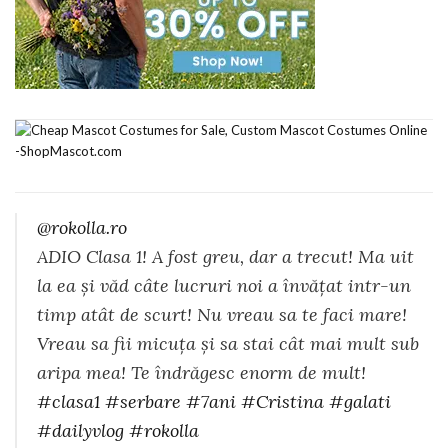
@rokolla.ro
ADIO Clasa 1! A fost greu, dar a trecut! Ma uit
la ea și văd câte lucruri noi a învățat intr-un
timp atât de scurt! Nu vreau sa te faci mare!
Vreau sa fii micuța și sa stai cât mai mult sub
aripa mea! Te îndrăgesc enorm de mult!
#clasa1
#serbare
#7ani
#Cristina
#galati
#dailyvlog
#rokolla