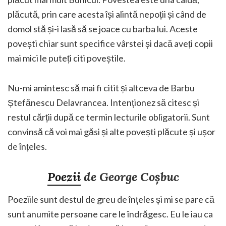
plăcută, prin care acesta își alintă nepoții și când de
domol stă și-i lasă să se joace cu barba lui. Aceste
povești chiar sunt specifice vârstei și dacă aveți copii
mai mici le puteți citi poveștile.
Nu-mi amintesc să mai fi citit și altceva de Barbu
Ștefănescu Delavrancea. Intenționez să citesc și
restul cărții după ce termin lecturile obligatorii. Sunt
convinsă că voi mai găsi și alte povești plăcute și ușor
de înțeles.
Poezii
de George Coșbuc
Poeziile sunt destul de greu de înțeles și mi se pare că
sunt anumite persoane care le îndrăgesc. Eu le iau ca