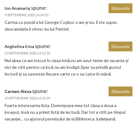
spune:
Ion Anamariq
Răspunde
9 SEPTEMBRIE 2022 LA 14:23
Cartea cu poezii a lui George Coșbuc o am și eu. Este super,
deocamdata ii citesc eu lui Patrick.
spune:
Anghelina Irina
Răspunde
10 SEPTEMBRIE 2022 LA 12:56
Noi abea ce am trecut în clasa întâi,nu am avut teme de vacanta și
nici de citit pentru ca încă nu am învățat.Sper sa prindă gustul
lecturii și sa savureze fiecare carte ce o sa-i pice în mână
spune:
Carmen Alexa
Răspunde
10 SEPTEMBRIE 2022 LA 22:29
Foarte interesanta lista. Domnișoara mea tot clasa a doua a
început, însă nu a primit listă de lectură. Dar tot a citit pe timpul
vacanței… cu ajutorul permisului de la Biblioteca Județeană.