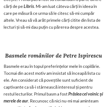
cărți de pe
Libris
. Mi-am luat câteva cărți în ideea în
care pe măsură ce urma să le citesc să-mi cumpăr
altele. Vreau să vă arăt primele cărți citite din lista de
lecturi și să-mi dau puțin cu părerea despre acestea.
Basmele românilor de Petre Ispirescu
Basmele erau în topul preferințelor mele în copilărie.
Tocmai din acest motiv am insistat să înceapă lista cu
ele. Am considerat că poveștile sunt suficient de
captivante ca să-i stârnească interesul și pentru
restul lecturilor. Primul basm a fost
Prâslea cel voinic și
merele de aur
. Recunosc că nici nu-mi mai aminteam