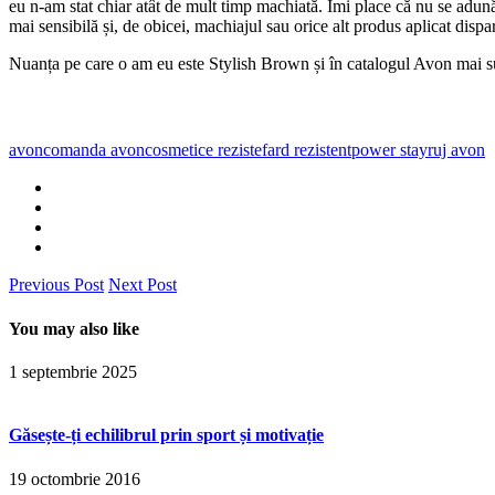
eu n-am stat chiar atât de mult timp machiată. Îmi place că nu se adună 
mai sensibilă și, de obicei, machiajul sau orice alt produs aplicat dispa
Nuanța pe care o am eu este Stylish Brown și în catalogul Avon mai su
avon
comanda avon
cosmetice reziste
fard rezistent
power stay
ruj avon
Previous Post
Next Post
You may also like
1 septembrie 2025
Găsește-ți echilibrul prin sport și motivație
19 octombrie 2016