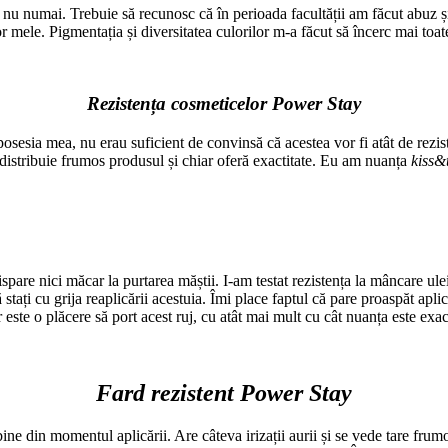
 numai. Trebuie să recunosc că în perioada facultății am făcut abuz și 
elor mele. Pigmentația și diversitatea culorilor m-a făcut să încerc mai toa
Rezistența cosmeticelor Power Stay
esia mea, nu erau suficient de convinsă că acestea vor fi atât de rezis
 distribuie frumos produsul și chiar oferă exactitate. Eu am nuanța
kiss&t
pare nici măcar la purtarea măștii. I-am testat rezistența la mâncare ulei
 stați cu grija reaplicării acestuia. Îmi place faptul că pare proaspăt aplic
 este o plăcere să port acest ruj, cu atât mai mult cu cât nuanța este exa
Fard rezistent Power Stay
e din momentul aplicării. Are câteva irizații aurii și se vede tare frumos