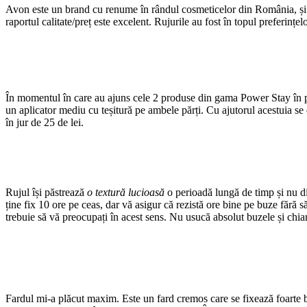
Avon este un brand cu renume în rândul cosmeticelor din România, și nu
raportul calitate/preț este excelent. Rujurile au fost în topul preferinț
În momentul în care au ajuns cele 2 produse din gama Power Stay în pos
un aplicator mediu cu teșitură pe ambele părți. Cu ajutorul acestuia se
în jur de 25 de lei.
Rujul își păstrează
o textură lucioasă
o perioadă lungă de timp și nu dis
ține fix 10 ore pe ceas, dar vă asigur că rezistă ore bine pe buze fără să
trebuie să vă preocupați în acest sens. Nu usucă absolut buzele și chiar
Fardul mi-a plăcut maxim. Este un fard cremos care se fixează foarte bin