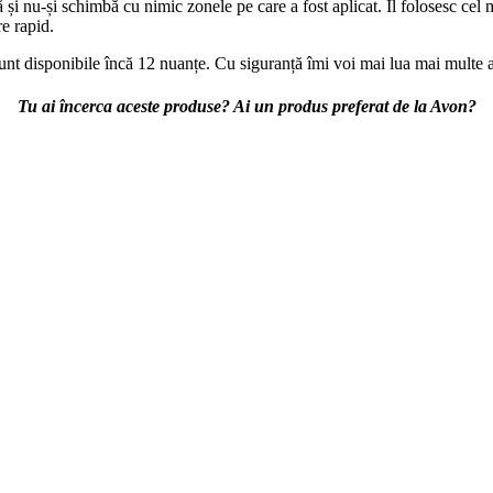
și nu-și schimbă cu nimic zonele pe care a fost aplicat. Îl folosesc cel 
re rapid.
nt disponibile încă 12 nuanțe. Cu siguranță îmi voi mai lua mai multe a
Tu ai încerca aceste produse? Ai un produs preferat de la Avon?