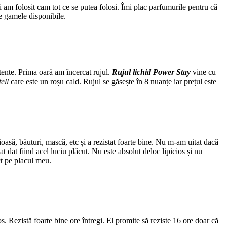
am folosit cam tot ce se putea folosi. Îmi plac parfumurile pentru că
te gamele disponibile.
tente. Prima oară am încercat rujul.
Rujul lichid Power Stay
vine cu
ell
care este un roșu cald. Rujul se găsește în 8 nuanțe iar prețul este
oasă, băuturi, mască, etc și a rezistat foarte bine. Nu m-am uitat dacă
at dat fiind acel luciu plăcut. Nu este absolut deloc lipicios și nu
ct pe placul meu.
. Rezistă foarte bine ore întregi. El promite să reziste 16 ore doar că