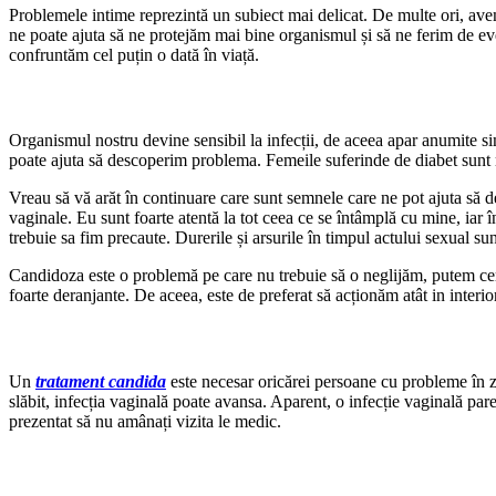
Problemele intime reprezintă un subiect mai delicat. De multe ori, avem
ne poate ajuta să ne protejăm mai bine organismul și să ne ferim de e
confruntăm cel puțin o dată în viață.
Organismul nostru devine sensibil la infecții, de aceea apar anumite si
poate ajuta să descoperim problema. Femeile suferinde de diabet sunt ma
Vreau să vă arăt în continuare care sunt semnele care ne pot ajuta să 
vaginale. Eu sunt foarte atentă la tot ceea ce se întâmplă cu mine, iar î
trebuie sa fim precaute. Durerile și arsurile în timpul actului sexual s
Candidoza este o problemă pe care nu trebuie să o neglijăm, putem cere
foarte deranjante. De aceea, este de preferat să acționăm atât in interio
Un
tratament candida
este necesar oricărei persoane cu probleme în z
slăbit, infecția vaginală poate avansa. Aparent, o infecție vaginală par
prezentat să nu amânați vizita le medic.