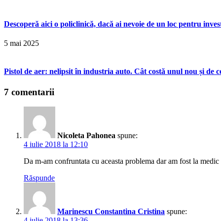
Descoperă aici o policlinică, dacă ai nevoie de un loc pentru inves
5 mai 2025
Pistol de aer: nelipsit în industria auto. Cât costă unul nou și de
7 comentarii
Nicoleta Pahonea
spune:
4 iulie 2018 la 12:10
Da m-am confruntata cu aceasta problema dar am fost la medic s
Răspunde
Marinescu Constantina Cristina
spune:
4 iulie 2018 la 13:36