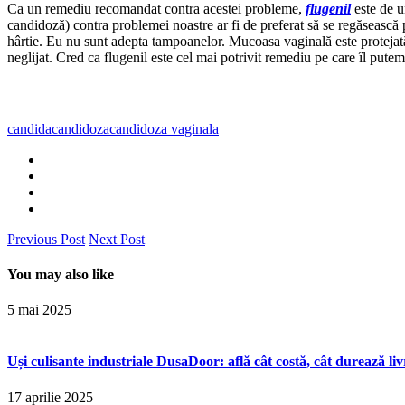
Ca un remediu recomandat contra acestei probleme,
flugenil
este de u
candidoză) contra problemei noastre ar fi de preferat să se regăsească 
hârtie. Eu nu sunt adepta tampoanelor. Mucoasa vaginală este protejată
neglijat. Cred ca flugenil este cel mai potrivit remediu pe care îl putem
candida
candidoza
candidoza vaginala
Previous Post
Next Post
You may also like
5 mai 2025
Uși culisante industriale DusaDoor: află cât costă, cât durează liv
17 aprilie 2025