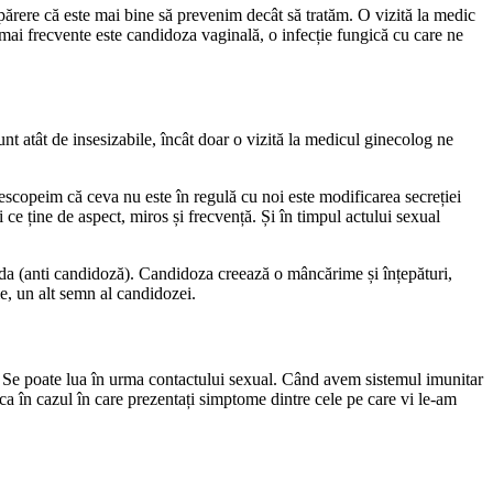
părere că este mai bine să prevenim decât să tratăm. O vizită la medic
ai frecvente este candidoza vaginală, o infecție fungică cu care ne
t atât de insesizabile, încât doar o vizită la medicul ginecolog ne
escopeim că ceva nu este în regulă cu noi este modificarea secreției
 ce ține de aspect, miros și frecvență. Și în timpul actului sexual
dida (anti candidoză). Candidoza creează o mâncărime și înțepături,
me, un alt semn al candidozei.
. Se poate lua în urma contactului sexual. Când avem sistemul imunitar
 ca în cazul în care prezentați simptome dintre cele pe care vi le-am