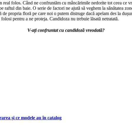
n real folos. Când ne confruntăm cu mâncărimile nedorite tot ceea ce v
pe raftul din baie. O serie de factori ne ajută să veghem la sănătatea z
 de propria floră pe care noi o putem distruge dacă apelam des la dușur
 folosi pentru a ne proteja. Candidoza nu trebuie lăsată netratată.
V-ați confruntat cu candidoză vreodată?
rarea și ce modele au în catalog