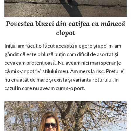
Povestea bluzei din catifea cu mânecă
clopot
Inițial am făcut o făcut această alegere și apoi m-am
gândit că este o bluză puțin cam dificil de asortat și
ceva cam pretențioasă. Nu aveam nici mari speranțe
că mi s-ar potrivi stilului meu. Am mers la risc. Prețul ei
nu era atât de mare și exista și varianta returului, în
cazul în care nu aveam cum s-o port.