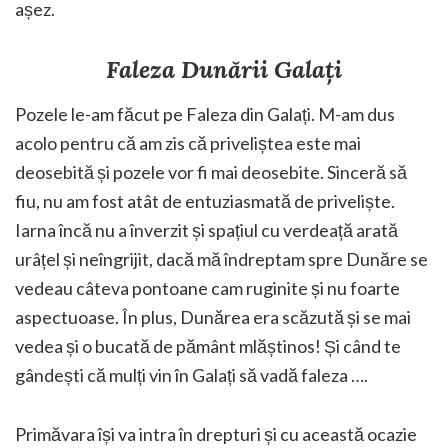
așez.
Faleza Dunării Galați
Pozele le-am făcut pe Faleza din Galați. M-am dus
acolo pentru că am zis că priveliștea este mai
deosebită și pozele vor fi mai deosebite. Sinceră să
fiu, nu am fost atât de entuziasmată de priveliște.
Iarna încă nu a înverzit și spațiul cu verdeață arată
urâțel și neîngrijit, dacă mă îndreptam spre Dunăre se
vedeau câteva pontoane cam ruginite și nu foarte
aspectuoase. În plus, Dunărea era scăzută și se mai
vedea și o bucată de pământ mlăștinos! Și când te
gândești că mulți vin în Galați să vadă faleza ….
Primăvara își va intra în drepturi și cu această ocazie