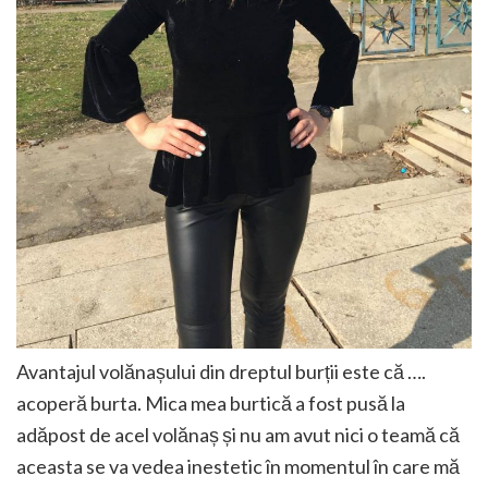
Avantajul volănașului din dreptul burții este că ….
acoperă burta. Mica mea burtică a fost pusă la
adăpost de acel volănaș și nu am avut nici o teamă că
aceasta se va vedea inestetic în momentul în care mă