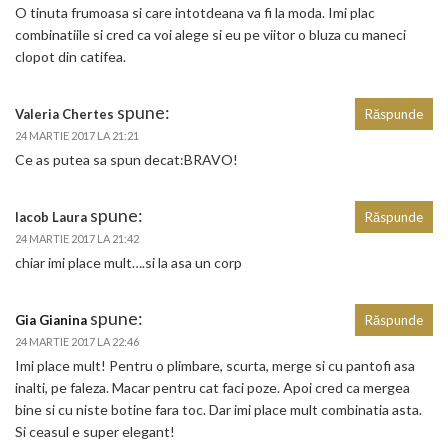
O tinuta frumoasa si care intotdeana va fi la moda. Imi plac
combinatiile si cred ca voi alege si eu pe viitor o bluza cu maneci
clopot din catifea.
spune:
Valeria Chertes
Răspunde
24 MARTIE 2017 LA 21:21
Ce as putea sa spun decat:BRAVO!
spune:
Iacob Laura
Răspunde
24 MARTIE 2017 LA 21:42
chiar imi place mult….si la asa un corp
spune:
Gia Gianina
Răspunde
24 MARTIE 2017 LA 22:46
Imi place mult! Pentru o plimbare, scurta, merge si cu pantofi asa
inalti, pe faleza. Macar pentru cat faci poze. Apoi cred ca mergea
bine si cu niste botine fara toc. Dar imi place mult combinatia asta.
Si ceasul e super elegant!