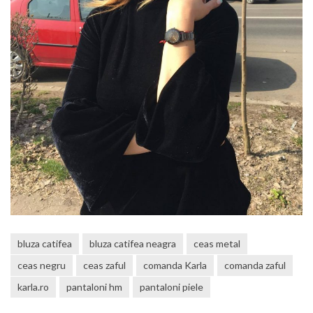
bluza catifea
bluza catifea neagra
ceas metal
ceas negru
ceas zaful
comanda Karla
comanda zaful
karla.ro
pantaloni hm
pantaloni piele