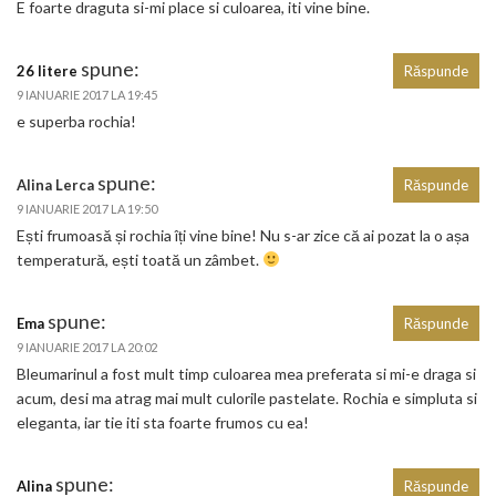
E foarte draguta si-mi place si culoarea, iti vine bine.
spune:
26 litere
Răspunde
9 IANUARIE 2017 LA 19:45
e superba rochia!
spune:
Alina Lerca
Răspunde
9 IANUARIE 2017 LA 19:50
Ești frumoasă și rochia îți vine bine! Nu s-ar zice că ai pozat la o așa
temperatură, ești toată un zâmbet.
spune:
Ema
Răspunde
9 IANUARIE 2017 LA 20:02
Bleumarinul a fost mult timp culoarea mea preferata si mi-e draga si
acum, desi ma atrag mai mult culorile pastelate. Rochia e simpluta si
eleganta, iar tie iti sta foarte frumos cu ea!
spune:
Alina
Răspunde