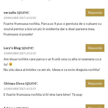
spune:
verzuliu
Răspunde
10 IANUARIE 2017 LA 10:50
Foarte frumoasa rochita. Parca as fi pus o gentuta de o culoare cu
snurul pentur a iesi un pic in evidenta dar e doar pareera mea.
Frumoase si pozele!
spune:
Lory's Blog
Răspunde
10 IANUARIE 2017 LA 12:33
Am doua rochite care parca s-ar fi unit una cu alta si seamana cu a
ta!
Nu stiu daca ai inteles ce am zis. Ideea e ca este draguta rochita!
spune:
Ghimpu Elena
Răspunde
10 IANUARIE 2017 LA 13:15
E foarte frumoasa rochita si iti vine tare bine! Te pup
spune: