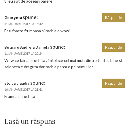
Si eu sut de aceeasi parere
spune:
Georgeta
Răspunde
11 IANUARIE 2017 LA 16:42
Esti foarte frumoasa si rochia e wow!
spune:
Butnaru Andreia Daniela
Răspunde
11 IANUARIE 2017 LA 22:24
Wow ce faina e rochita , imi place cel mai mult dintre toate , bine si
salopeta e draguta dar rochia parca e pe primul loc
spune:
stoica claudia
Răspunde
16 IANUARIE 2017 LA 21:41
Frumoasa rochita
Lasă un răspuns