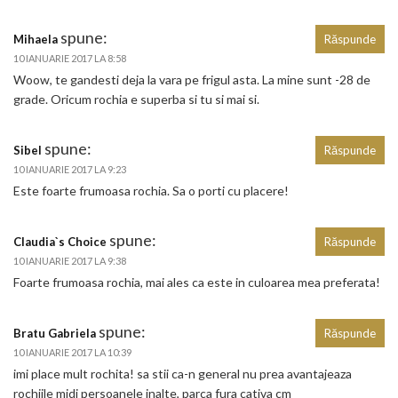
spune:
Mihaela
Răspunde
10 IANUARIE 2017 LA 8:58
Woow, te gandesti deja la vara pe frigul asta. La mine sunt -28 de
grade. Oricum rochia e superba si tu si mai si.
spune:
Sibel
Răspunde
10 IANUARIE 2017 LA 9:23
Este foarte frumoasa rochia. Sa o porti cu placere!
spune:
Claudia`s Choice
Răspunde
10 IANUARIE 2017 LA 9:38
Foarte frumoasa rochia, mai ales ca este in culoarea mea preferata!
spune:
Bratu Gabriela
Răspunde
10 IANUARIE 2017 LA 10:39
imi place mult rochita! sa stii ca-n general nu prea avantajeaza
rochiile midi persoanele inalte, parca fura cativa cm