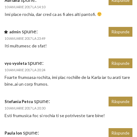
Adriana
Răspunde
10 IANUARIE 2017 LA 14:10
Imi place rochia, dar cred ca as fi ales alti pantofi.
spune:
admin
Răspunde
10 IANUARIE 2017 LA 23:49
Iti multumesc de sfat!
spune:
vyo vyoleta
Răspunde
10 IANUARIE 2017 LA 20:24
Foarte frumoasa rochita, imi plac rochiile de la Karla iar tu arati tare
bine..ai un corp frumos.
spune:
Stefania Petcu
Răspunde
10 IANUARIE 2017 LA 20:30
Esti frumusica foc si rochia ti se potriveste tare bine!
spune:
Paula Ion
Răspunde