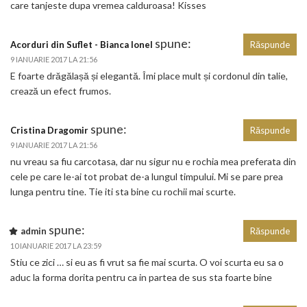
care tanjeste dupa vremea calduroasa! Kisses
spune:
Acorduri din Suflet - Bianca Ionel
Răspunde
9 IANUARIE 2017 LA 21:56
E foarte drăgălașă și elegantă. Îmi place mult și cordonul din talie,
crează un efect frumos.
spune:
Cristina Dragomir
Răspunde
9 IANUARIE 2017 LA 21:56
nu vreau sa fiu carcotasa, dar nu sigur nu e rochia mea preferata din
cele pe care le-ai tot probat de-a lungul timpului. Mi se pare prea
lunga pentru tine. Tie iti sta bine cu rochii mai scurte.
spune:
admin
Răspunde
10 IANUARIE 2017 LA 23:59
Stiu ce zici … si eu as fi vrut sa fie mai scurta. O voi scurta eu sa o
aduc la forma dorita pentru ca in partea de sus sta foarte bine