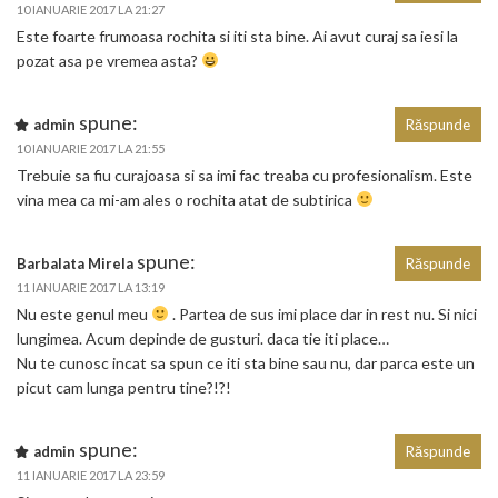
10 IANUARIE 2017 LA 21:27
Este foarte frumoasa rochita si iti sta bine. Ai avut curaj sa iesi la
pozat asa pe vremea asta?
spune:
admin
Răspunde
10 IANUARIE 2017 LA 21:55
Trebuie sa fiu curajoasa si sa imi fac treaba cu profesionalism. Este
vina mea ca mi-am ales o rochita atat de subtirica
spune:
Barbalata Mirela
Răspunde
11 IANUARIE 2017 LA 13:19
Nu este genul meu
. Partea de sus imi place dar in rest nu. Si nici
lungimea. Acum depinde de gusturi. daca tie iti place…
Nu te cunosc incat sa spun ce iti sta bine sau nu, dar parca este un
picut cam lunga pentru tine?!?!
spune:
admin
Răspunde
11 IANUARIE 2017 LA 23:59