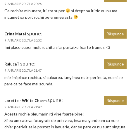
9 IANUARIE 2017 LA 20:26
Ce rochita minunata, iti sta super
si drept sa iti zic eu nu ma
incumet sa port rochii pe vremea asta
spune:
Crina Matei
Răspunde
9 IANUARIE 2017 LA 20:52
Imi place super mult rochita si ai purtat-o foarte frumos <3
spune:
RalucaT
Răspunde
9 IANUARIE 2017 LA 21:47
mie imi place rochita, si culoarea. lungimea este perfecta, nu mi se
pare ca te face mai scunda.
spune:
Lorette - White Charm
Răspunde
9 IANUARIE 2017 LA 21:49
Acesta rochie bleumarin iti vine foarte bine!
Si eu am cateva fotografii de prin vara, insa ma gandeam ca nu e
chiar potrivit sa le postez in ianuarie, dar se pare ca nu sunt singura