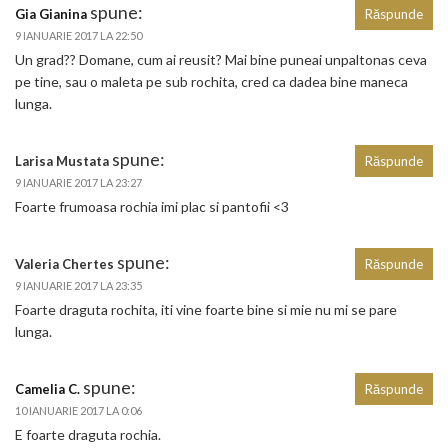
spune:
Gia Gianina
Răspunde
9 IANUARIE 2017 LA 22:50
Un grad?? Domane, cum ai reusit? Mai bine puneai unpaltonas ceva
pe tine, sau o maleta pe sub rochita, cred ca dadea bine maneca
lunga.
spune:
Larisa Mustata
Răspunde
9 IANUARIE 2017 LA 23:27
Foarte frumoasa rochia imi plac si pantofii <3
spune:
Valeria Chertes
Răspunde
9 IANUARIE 2017 LA 23:35
Foarte draguta rochita, iti vine foarte bine si mie nu mi se pare
lunga.
spune:
Camelia C.
Răspunde
10 IANUARIE 2017 LA 0:06
E foarte draguta rochia.