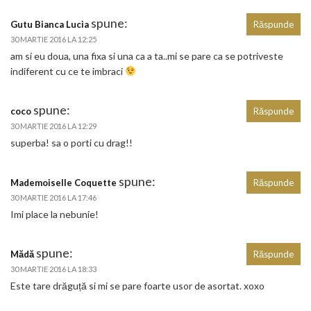
spune:
Gutu Bianca Lucia
Răspunde
30 MARTIE 2016 LA 12:25
am si eu doua, una fixa si una ca a ta..mi se pare ca se potriveste
indiferent cu ce te imbraci
spune:
coco
Răspunde
30 MARTIE 2016 LA 12:29
superba! sa o porti cu drag!!
spune:
Mademoiselle Coquette
Răspunde
30 MARTIE 2016 LA 17:46
Imi place la nebunie!
spune:
Mădă
Răspunde
30 MARTIE 2016 LA 18:33
Este tare drăguță si mi se pare foarte usor de asortat. xoxo