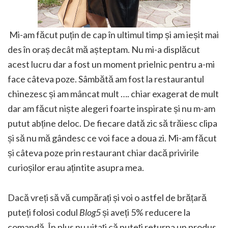
Mi-am făcut puțin de cap în ultimul timp și am ieșit mai
des în oraș decât mă așteptam. Nu mi-a displăcut
acest lucru dar a fost un moment prielnic pentru a-mi
face câteva poze. Sâmbătă am fost la restaurantul
chinezesc și am mâncat mult …. chiar exagerat de mult
dar am făcut niște alegeri foarte inspirate și nu m-am
putut abține deloc. De fiecare dată zic să trăiesc clipa
și să nu mă gândesc ce voi face a doua zi. Mi-am făcut
și câteva poze prin restaurant chiar dacă privirile
curioșilor erau ațintite asupra mea.
Dacă vreți să vă cumpărați și voi o astfel de brățară
puteți folosi codul
Blog5
și aveți 5% reducere la
comandă. În plus nu uitați că puteți returna un produs