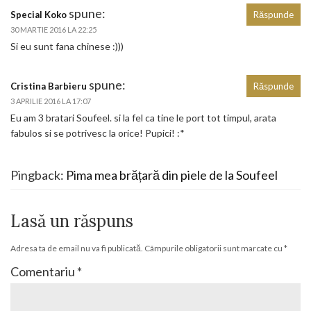
spune:
Special Koko
Răspunde
30 MARTIE 2016 LA 22:25
Si eu sunt fana chinese :)))
spune:
Cristina Barbieru
Răspunde
3 APRILIE 2016 LA 17:07
Eu am 3 bratari Soufeel. si la fel ca tine le port tot timpul, arata
fabulos si se potrivesc la orice! Pupici! :*
Pingback:
Pima mea brățară din piele de la Soufeel
Lasă un răspuns
Adresa ta de email nu va fi publicată.
Câmpurile obligatorii sunt marcate cu
*
Comentariu
*