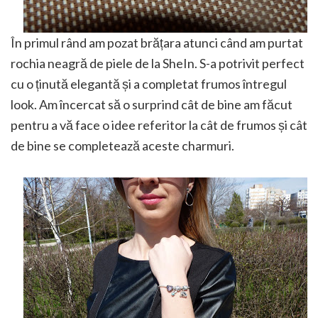
În primul rând am pozat brățara atunci când am purtat
rochia neagră de piele de la SheIn. S-a potrivit perfect
cu o ținută elegantă și a completat frumos întregul
look. Am încercat să o surprind cât de bine am făcut
pentru a vă face o idee referitor la cât de frumos și cât
de bine se completează aceste charmuri.