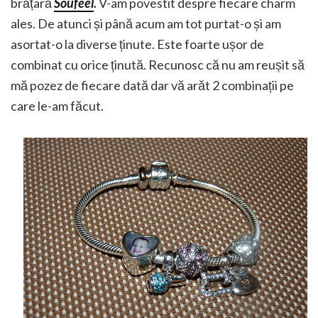
brățară
Soufeel
.
V-am povestit despre fiecare charm
ales. De atunci și până acum am tot purtat-o și am
asortat-o la diverse ținute. Este foarte ușor de
combinat cu orice ținută. Recunosc că nu am reușit să
mă pozez de fiecare dată dar vă arăt 2 combinații pe
care le-am făcut.