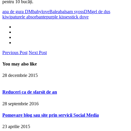
pentru 10 bucăți.
apa de gura DM
babylove
Balea
balsam syoss
DM
gel de dus
kiwi
paturele absorbante
purple kisses
stick dove
Previous Post
Next Post
You may also like
28 decembrie 2015
Reduceri ca de sfarsit de an
28 septembrie 2016
Pomovare blog sau site prin servicii Social Media
23 aprilie 2015