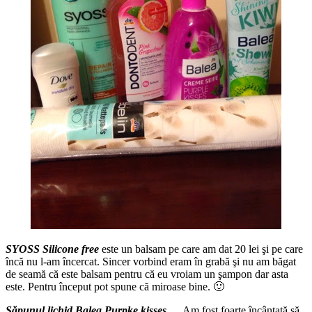
SYOSS Silicone free
este un balsam pe care am dat 20 lei şi pe care
încă nu l-am încercat. Sincer vorbind eram în grabă şi nu am băgat
de seamă că este balsam pentru că eu vroiam un şampon dar asta
este. Pentru început pot spune că miroase bine. 🙂
Săpunul lichid Balea Purpke kisses
… Am fost foarte încântată să