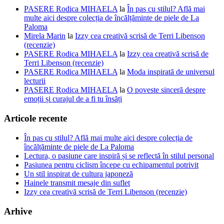
PASERE Rodica MIHAELA
la
În pas cu stilul? Află mai
multe aici despre colecția de încălțăminte de piele de La
Paloma
Mirela Marin
la
Izzy cea creativă scrisă de Terri Libenson
(recenzie)
PASERE Rodica MIHAELA
la
Izzy cea creativă scrisă de
Terri Libenson (recenzie)
PASERE Rodica MIHAELA
la
Moda inspirată de universul
lecturii
PASERE Rodica MIHAELA
la
O poveste sinceră despre
emoții și curajul de a fi tu însăți
Articole recente
În pas cu stilul? Află mai multe aici despre colecția de
încălțăminte de piele de La Paloma
Lectura, o pasiune care inspiră și se reflectă în stilul personal
Pasiunea pentru ciclism începe cu echipamentul potrivit
Un stil inspirat de cultura japoneză
Hainele transmit mesaje din suflet
Izzy cea creativă scrisă de Terri Libenson (recenzie)
Arhive