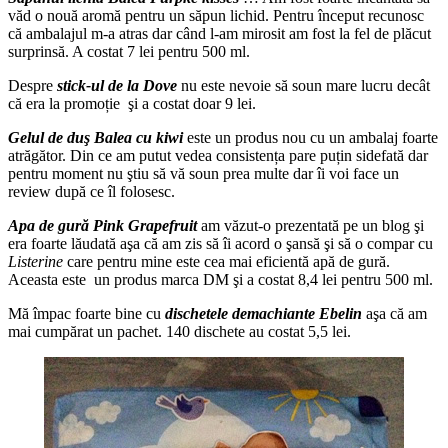
văd o nouă aromă pentru un săpun lichid. Pentru început recunosc
că ambalajul m-a atras dar când l-am mirosit am fost la fel de plăcut
surprinsă. A costat 7 lei pentru 500 ml.
Despre
stick-ul de la Dove
nu este nevoie să soun mare lucru decât
că era la promoție şi a costat doar 9 lei.
Gelul de duş Balea cu kiwi
este un produs nou cu un ambalaj foarte
atrăgător. Din ce am putut vedea consistența pare puțin sidefată dar
pentru moment nu ştiu să vă soun prea multe dar îi voi face un
review după ce îl folosesc.
Apa de gură Pink Grapefruit
am văzut-o prezentată pe un blog şi
era foarte lăudată aşa că am zis să îi acord o şansă şi să o compar cu
Listerine
care pentru mine este cea mai eficientă apă de gură.
Aceasta este un produs marca DM şi a costat 8,4 lei pentru 500 ml.
Mă împac foarte bine cu
dischetele demachiante Ebelin
aşa că am
mai cumpărat un pachet. 140 dischete au costat 5,5 lei.