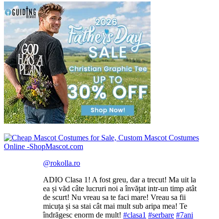
@rokolla.ro
ADIO Clasa 1! A fost greu, dar a trecut! Ma uit la
ea și văd câte lucruri noi a învățat intr-un timp atât
de scurt! Nu vreau sa te faci mare! Vreau sa fii
micuța și sa stai cât mai mult sub aripa mea! Te
îndrăgesc enorm de mult!
#clasa1
#serbare
#7ani