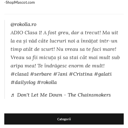
@rokolla.ro
ADIO Clasa 1! A fost greu, dar a trecut! Ma uit
la ea și văd câte lucruri noi a învățat intr-un
timp atât de scurt! Nu vreau sa te faci mare!
Vreau sa fii micuța și sa stai cât mai mult sub
aripa mea! Te îndrăgesc enorm de mult!
#clasa1
#serbare
#7ani
#Cristina
#galati
#dailyvlog
#rokolla
♬ Don't Let Me Down - The Chainsmokers
Categorii