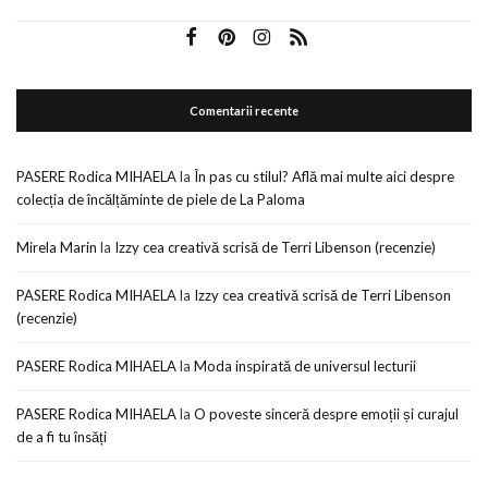
Comentarii recente
PASERE Rodica MIHAELA
la
În pas cu stilul? Află mai multe aici despre
colecția de încălțăminte de piele de La Paloma
Mirela Marin
la
Izzy cea creativă scrisă de Terri Libenson (recenzie)
PASERE Rodica MIHAELA
la
Izzy cea creativă scrisă de Terri Libenson
(recenzie)
PASERE Rodica MIHAELA
la
Moda inspirată de universul lecturii
PASERE Rodica MIHAELA
la
O poveste sinceră despre emoții și curajul
de a fi tu însăți