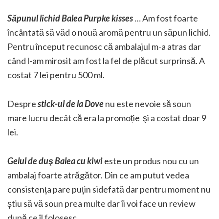
Săpunul lichid Balea Purpke kisses
… Am fost foarte
încântată să văd o nouă aromă pentru un săpun lichid.
Pentru început recunosc că ambalajul m-a atras dar
când l-am mirosit am fost la fel de plăcut surprinsă. A
costat 7 lei pentru 500 ml.
Despre
stick-ul de la Dove
nu este nevoie să soun
mare lucru decât că era la promoție şi a costat doar 9
lei.
Gelul de duş Balea cu kiwi
este un produs nou cu un
ambalaj foarte atrăgător. Din ce am putut vedea
consistența pare puțin sidefată dar pentru moment nu
ştiu să vă soun prea multe dar îi voi face un review
după ce îl folosesc.