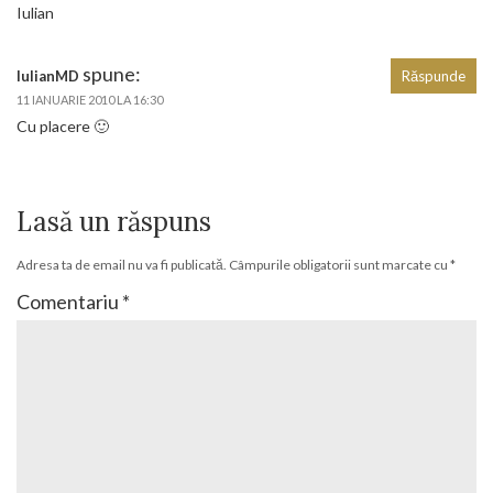
Iulian
spune:
IulianMD
Răspunde
11 IANUARIE 2010 LA 16:30
Cu placere 🙂
Lasă un răspuns
Adresa ta de email nu va fi publicată.
Câmpurile obligatorii sunt marcate cu
*
Comentariu
*