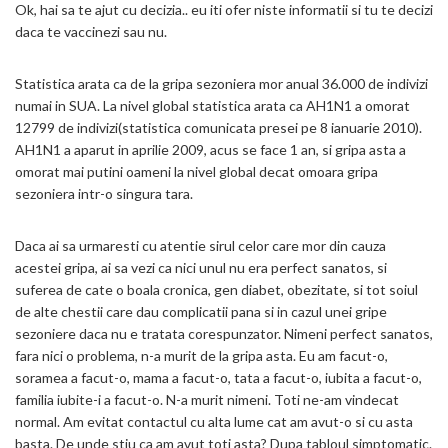
Ok, hai sa te ajut cu decizia.. eu iti ofer niste informatii si tu te decizi
daca te vaccinezi sau nu.
Statistica arata ca de la gripa sezoniera mor anual 36.000 de indivizi
numai in SUA. La nivel global statistica arata ca AH1N1 a omorat
12799 de indivizi(statistica comunicata presei pe 8 ianuarie 2010).
AH1N1 a aparut in aprilie 2009, acus se face 1 an, si gripa asta a
omorat mai putini oameni la nivel global decat omoara gripa
sezoniera intr-o singura tara.
Daca ai sa urmaresti cu atentie sirul celor care mor din cauza
acestei gripa, ai sa vezi ca nici unul nu era perfect sanatos, si
suferea de cate o boala cronica, gen diabet, obezitate, si tot soiul
de alte chestii care dau complicatii pana si in cazul unei gripe
sezoniere daca nu e tratata corespunzator. Nimeni perfect sanatos,
fara nici o problema, n-a murit de la gripa asta. Eu am facut-o,
soramea a facut-o, mama a facut-o, tata a facut-o, iubita a facut-o,
familia iubite-i a facut-o. N-a murit nimeni. Toti ne-am vindecat
normal. Am evitat contactul cu alta lume cat am avut-o si cu asta
basta. De unde stiu ca am avut toti asta? Dupa tabloul simptomatic.