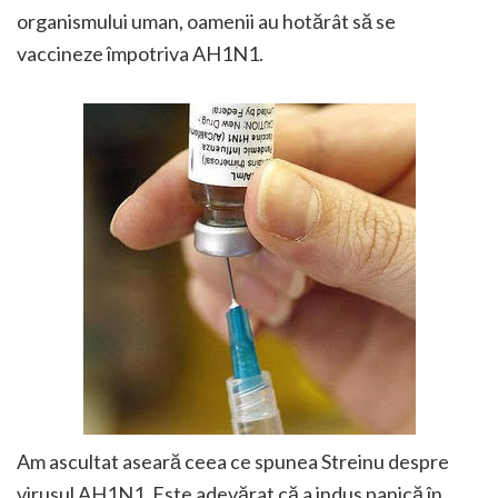
organismului uman, oamenii au hotărât să se
vaccineze împotriva AH1N1.
Am ascultat aseară ceea ce spunea Streinu despre
virusul AH1N1. Este adevărat că a indus panică în