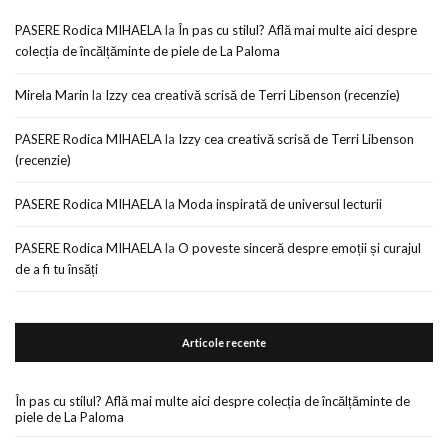
PASERE Rodica MIHAELA
la
În pas cu stilul? Află mai multe aici despre
colecția de încălțăminte de piele de La Paloma
Mirela Marin
la
Izzy cea creativă scrisă de Terri Libenson (recenzie)
PASERE Rodica MIHAELA
la
Izzy cea creativă scrisă de Terri Libenson
(recenzie)
PASERE Rodica MIHAELA
la
Moda inspirată de universul lecturii
PASERE Rodica MIHAELA
la
O poveste sinceră despre emoții și curajul
de a fi tu însăți
Articole recente
În pas cu stilul? Află mai multe aici despre colecția de încălțăminte de
piele de La Paloma