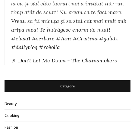
la ea și văd câte lucruri noi a învățat intr-un
timp atât de scurt! Nu vreau sa te faci mare!
Vreau sa fii micuța și sa stai cât mai mult sub
aripa mea! Te îndrăgesc enorm de mult!
#clasa1
#serbare
#7ani
#Cristina
#galati
#dailyvlog
#rokolla
♬ Don't Let Me Down - The Chainsmokers
Categorii
Beauty
Cooking
Fashion