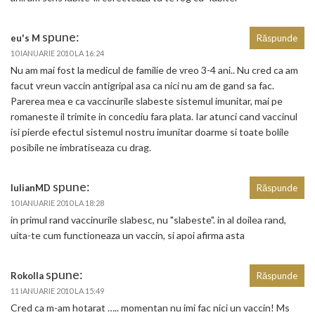
spune:
eu's M
Răspunde
10 IANUARIE 2010 LA 16:24
Nu am mai fost la medicul de familie de vreo 3-4 ani.. Nu cred ca am
facut vreun vaccin antigripal asa ca nici nu am de gand sa fac.
Parerea mea e ca vaccinurile slabeste sistemul imunitar, mai pe
romaneste il trimite in concediu fara plata. Iar atunci cand vaccinul
isi pierde efectul sistemul nostru imunitar doarme si toate bolile
posibile ne imbratiseaza cu drag.
spune:
IulianMD
Răspunde
10 IANUARIE 2010 LA 18:28
in primul rand vaccinurile slabesc, nu "slabeste". in al doilea rand,
uita-te cum functioneaza un vaccin, si apoi afirma asta
spune:
Rokolla
Răspunde
11 IANUARIE 2010 LA 15:49
Cred ca m-am hotarat ….. momentan nu imi fac nici un vaccin! Ms