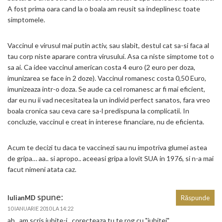
A fost prima oara cand la o boala am reusit sa indeplinesc toate
simptomele.
Vaccinul e virusul mai putin activ, sau slabit, destul cat sa-si faca al
tau corp niste aparare contra virusului. Asa ca niste simptome tot o
sa ai. Ca idee vaccinul american costa 4 euro (2 euro per doza,
imunizarea se face in 2 doze). Vaccinul romanesc costa 0,50 Euro,
imunizeaza intr-o doza. Se aude ca cel romanesc ar fi mai eficient,
dar eu nu ii vad necesitatea la un individ perfect sanatos, fara vreo
boala cronica sau ceva care sa-l predispuna la complicatii. In
concluzie, vaccinul e creat in interese financiare, nu de eficienta.
Acum te decizi tu daca te vaccinezi sau nu impotriva glumei astea
de gripa… aa.. si apropo.. aceeasi gripa a lovit SUA in 1976, si n-a mai
facut nimeni atata caz.
spune:
IulianMD
Răspunde
10 IANUARIE 2010 LA 14:22
ah.. am scris iubite-i.. corecteaza tu te rog cu "iubitei"