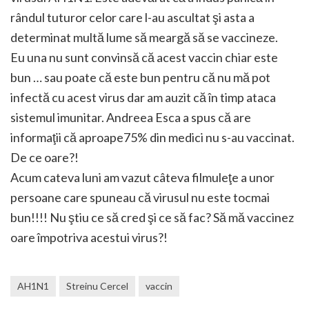
rândul tuturor celor care l-au ascultat şi asta a
determinat multă lume să meargă să se vaccineze.
Eu una nu sunt convinsă că acest vaccin chiar este
bun … sau poate că este bun pentru că nu mă pot
infectă cu acest virus dar am auzit că în timp ataca
sistemul imunitar. Andreea Esca a spus că are
informaţii că aproape75% din medici nu s-au vaccinat.
De ce oare?!
Acum cateva luni am vazut câteva filmuleţe a unor
persoane care spuneau că virusul nu este tocmai
bun!!!! Nu ştiu ce să cred şi ce să fac? Să mă vaccinez
oare împotriva acestui virus?!
AH1N1
Streinu Cercel
vaccin