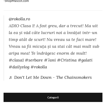
@rokolla.ro
ADIO Clasa 1! A fost greu, dar a trecut! Ma uit
la ea și văd câte lucruri noi a învățat intr-un
timp atât de scurt! Nu vreau sa te faci mare!
Vreau sa fii micuța și sa stai cât mai mult sub
aripa mea! Te îndrăgesc enorm de mult!
#clasa1
#serbare
#7ani
#Cristina
#galati
#dailyvlog
#rokolla
♬ Don't Let Me Down - The Chainsmokers
Categorii