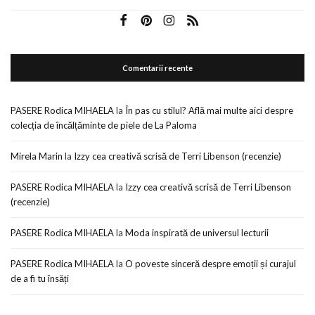
Comentarii recente
PASERE Rodica MIHAELA
la
În pas cu stilul? Află mai multe aici despre
colecția de încălțăminte de piele de La Paloma
Mirela Marin
la
Izzy cea creativă scrisă de Terri Libenson (recenzie)
PASERE Rodica MIHAELA
la
Izzy cea creativă scrisă de Terri Libenson
(recenzie)
PASERE Rodica MIHAELA
la
Moda inspirată de universul lecturii
PASERE Rodica MIHAELA
la
O poveste sinceră despre emoții și curajul
de a fi tu însăți