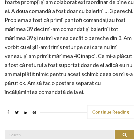
foarte prompți și am colaborat extraordinar de bine cu
ei. A doua comandă a fost doar cu balerini … 3 perechi.
Problema a fost că primii pantofi comandați au fost
mărimea 39 deci mi-am comandat și balerinii tot
mărimea 39 și nu îmi venea decât o pereche din 3. Am
vorbit cu ei și i-am trimis retur pe cei care nu îmi
veneau și am primit mărimea 40 înapoi. Ce mi-a plăcut
a fost că returul a fost suportat doar de ei adică eu nu
am mai plătit nimic pentru acest schimb ceea ce mi s-a
părut ok. Am să fac o postare separat cu
încălțămintea comandată de la ei.
Continue Reading
Search
Search
for: