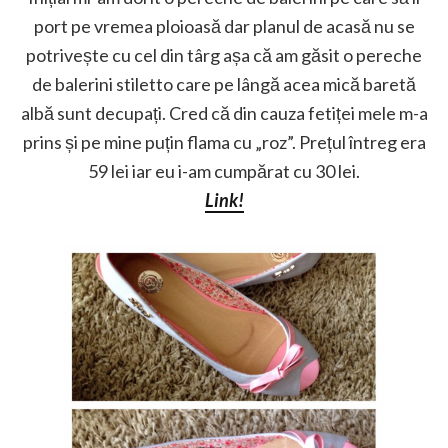
port pe vremea ploioasă dar planul de acasă nu se
potrivește cu cel din târg așa că am găsit o pereche
de balerini stiletto care pe lângă acea mică baretă
albă sunt decupați. Cred că din cauza fetiței mele m-a
prins și pe mine puțin flama cu „roz”. Prețul întreg era
59 lei iar eu i-am cumpărat cu 30 lei.
Link!