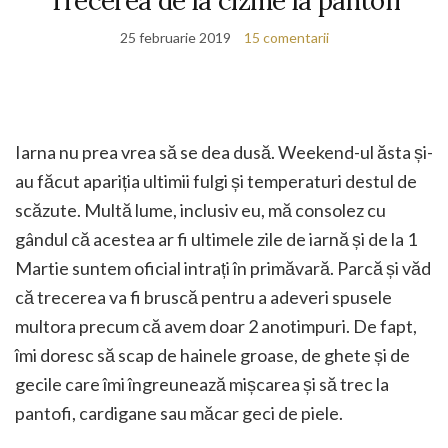
Trecerea de la cizme la pantofi
25 februarie 2019
15 comentarii
Iarna nu prea vrea să se dea dusă. Weekend-ul ăsta și-
au făcut apariția ultimii fulgi și temperaturi destul de
scăzute. Multă lume, inclusiv eu, mă consolez cu
gândul că acestea ar fi ultimele zile de iarnă și de la 1
Martie suntem oficial intrați în primăvară. Parcă și văd
că trecerea va fi bruscă pentru a adeveri spusele
multora precum că avem doar 2 anotimpuri. De fapt,
îmi doresc să scap de hainele groase, de ghete și de
gecile care îmi îngreunează mișcarea și să trec la
pantofi, cardigane sau măcar geci de piele.