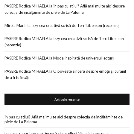
PASERE Rodica MIHAELA
la
În pas cu stilul? Află mai multe aici despre
colecția de încălțăminte de piele de La Paloma
Mirela Marin
la
Izzy cea creativă scrisă de Terri Libenson (recenzie)
PASERE Rodica MIHAELA
la
Izzy cea creativă scrisă de Terri Libenson
(recenzie)
PASERE Rodica MIHAELA
la
Moda inspirată de universul lecturii
PASERE Rodica MIHAELA
la
O poveste sinceră despre emoții și curajul
de a fi tu însăți
Articole recente
În pas cu stilul? Află mai multe aici despre colecția de încălțăminte de
piele de La Paloma
Lectura, o pasiune care inspiră și se reflectă în stilul personal