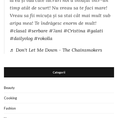
la ea și văd câte lucruri noi a învățat intr-un
timp atât de scurt! Nu vreau sa te faci mare!
Vreau sa fii micuța și sa stai cât mai mult sub
aripa mea! Te îndrăgesc enorm de mult!
#clasa1
#serbare
#7ani
#Cristina
#galati
#dailyvlog
#rokolla
♬ Don't Let Me Down - The Chainsmokers
Categorii
Beauty
Cooking
Fashion