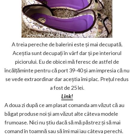
A treia pereche de balerini este și mai decupată.
Aceștia sunt decupați în vârf dar și pe interiorul
piciorului. Eu de obicei mă feresc de astfel de
încălțăminte pentru că port 39-40 și am impresia că nu
se vede extraordinar dar aceștia îmi plac. Prețul redus
a fost de 25 lei.
Link!
A doua zi după ce am plasat comanda am văzut că au
băgat produse noi și am văzut alte câteva modele
frumoase. Nici nu știu dacă să mă păstrez și să mai
comand în toamnă sau să îmi mai iau câteva perechi.