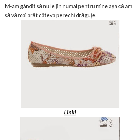
M-am gândit să nu le țin numai pentru mine așa că am
să vă mai arăt câteva perechi drăguțe.
Link!