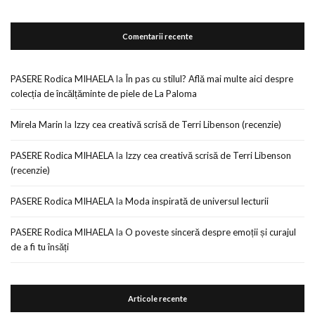
Comentarii recente
PASERE Rodica MIHAELA
la
În pas cu stilul? Află mai multe aici despre
colecția de încălțăminte de piele de La Paloma
Mirela Marin
la
Izzy cea creativă scrisă de Terri Libenson (recenzie)
PASERE Rodica MIHAELA
la
Izzy cea creativă scrisă de Terri Libenson
(recenzie)
PASERE Rodica MIHAELA
la
Moda inspirată de universul lecturii
PASERE Rodica MIHAELA
la
O poveste sinceră despre emoții și curajul
de a fi tu însăți
Articole recente