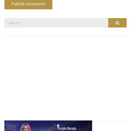
Search
Search
for: