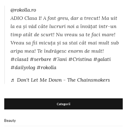
@rokolla.ro
ADIO Clasa 1! A fost greu, dar a trecut! Ma uit
la ea și văd câte lucruri noi a învățat intr-un
timp atât de scurt! Nu vreau sa te faci mare!
Vreau sa fii micuța și sa stai cât mai mult sub
aripa mea! Te îndrăgesc enorm de mult!
#clasa1
#serbare
#7ani
#Cristina
#galati
#dailyvlog
#rokolla
♬ Don't Let Me Down - The Chainsmokers
Categorii
Beauty