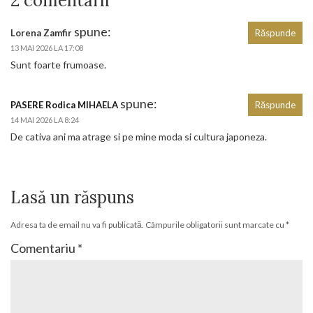
2 comentarii
spune:
Lorena Zamfir
Răspunde
13 MAI 2026 LA 17:08
Sunt foarte frumoase.
spune:
PASERE Rodica MIHAELA
Răspunde
14 MAI 2026 LA 8:24
De cativa ani ma atrage si pe mine moda si cultura japoneza.
Lasă un răspuns
Adresa ta de email nu va fi publicată.
Câmpurile obligatorii sunt marcate cu
*
Comentariu
*