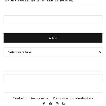
Izzy cea creativă scrisă de Terri Libenson (recenzie)
Arhive
Arhive
Contact
Despre mine
Politica de confidentialitate