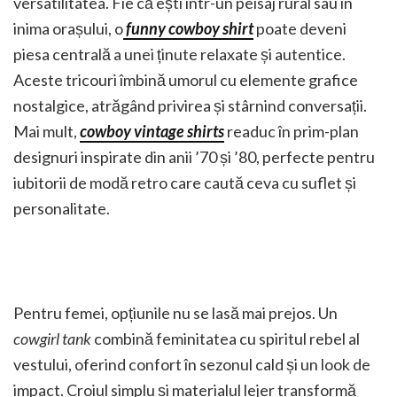
versatilitatea. Fie că ești într-un peisaj rural sau în
inima orașului, o
funny cowboy shirt
poate deveni
piesa centrală a unei ținute relaxate și autentice.
Aceste tricouri îmbină umorul cu elemente grafice
nostalgice, atrăgând privirea și stârnind conversații.
Mai mult,
cowboy vintage shirts
readuc în prim-plan
designuri inspirate din anii ’70 și ’80, perfecte pentru
iubitorii de modă retro care caută ceva cu suflet și
personalitate.
Pentru femei, opțiunile nu se lasă mai prejos. Un
cowgirl tank
combină feminitatea cu spiritul rebel al
vestului, oferind confort în sezonul cald și un look de
impact. Croiul simplu și materialul lejer transformă