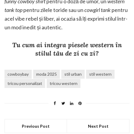
funny cowboy shirt
pentru o doză de umor, un
western
tank top
pentru zilele toride sau un
cowgirl tank
pentru
acel vibe rebel și liber, ai ocazia să îți exprimi stilul într-
un mod inedit și autentic.
Tu cum ai integra piesele western în
stilul tău de zi cu zi?
cowboybay
moda 2025
stil urban
stil western
tricou personalizat
tricou western
Previous Post
Next Post