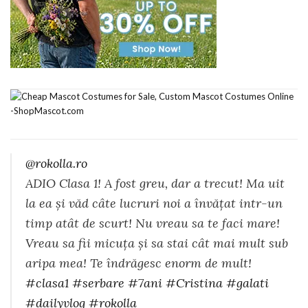
@rokolla.ro
ADIO Clasa 1! A fost greu, dar a trecut! Ma uit
la ea și văd câte lucruri noi a învățat intr-un
timp atât de scurt! Nu vreau sa te faci mare!
Vreau sa fii micuța și sa stai cât mai mult sub
aripa mea! Te îndrăgesc enorm de mult!
#clasa1
#serbare
#7ani
#Cristina
#galati
#dailyvlog
#rokolla