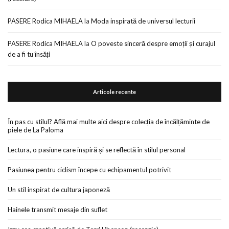
PASERE Rodica MIHAELA
la
Moda inspirată de universul lecturii
PASERE Rodica MIHAELA
la
O poveste sinceră despre emoții și curajul
de a fi tu însăți
Articole recente
În pas cu stilul? Află mai multe aici despre colecția de încălțăminte de
piele de La Paloma
Lectura, o pasiune care inspiră și se reflectă în stilul personal
Pasiunea pentru ciclism începe cu echipamentul potrivit
Un stil inspirat de cultura japoneză
Hainele transmit mesaje din suflet