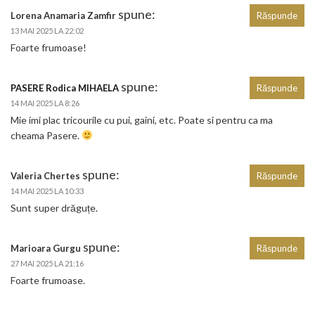
spune:
Lorena Anamaria Zamfir
Răspunde
13 MAI 2025 LA 22:02
Foarte frumoase!
spune:
PASERE Rodica MIHAELA
Răspunde
14 MAI 2025 LA 8:26
Mie imi plac tricourile cu pui, gaini, etc. Poate si pentru ca ma
cheama Pasere.
spune:
Valeria Chertes
Răspunde
14 MAI 2025 LA 10:33
Sunt super drăguțe.
spune:
Marioara Gurgu
Răspunde
27 MAI 2025 LA 21:16
Foarte frumoase.