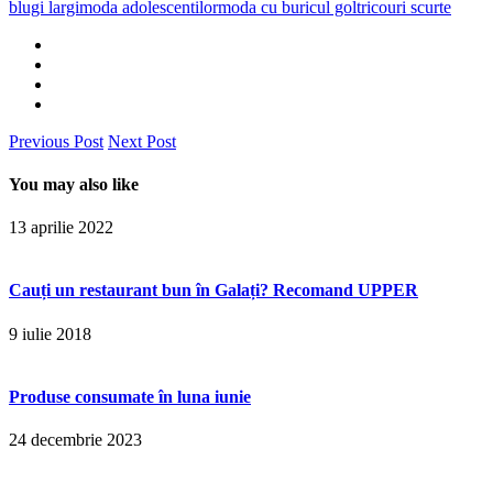
blugi largi
moda adolescentilor
moda cu buricul gol
tricouri scurte
Previous Post
Next Post
You may also like
13 aprilie 2022
Cauți un restaurant bun în Galați? Recomand UPPER
9 iulie 2018
Produse consumate în luna iunie
24 decembrie 2023