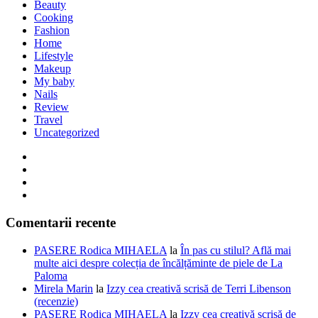
Beauty
Cooking
Fashion
Home
Lifestyle
Makeup
My baby
Nails
Review
Travel
Uncategorized
Comentarii recente
PASERE Rodica MIHAELA
la
În pas cu stilul? Află mai
multe aici despre colecția de încălțăminte de piele de La
Paloma
Mirela Marin
la
Izzy cea creativă scrisă de Terri Libenson
(recenzie)
PASERE Rodica MIHAELA
la
Izzy cea creativă scrisă de