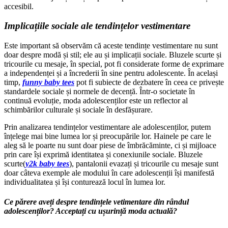
accesibil.
Implicațiile sociale ale tendințelor vestimentare
Este important să observăm că aceste tendințe vestimentare nu sunt
doar despre modă și stil; ele au și implicații sociale. Bluzele scurte și
tricourile cu mesaje, în special, pot fi considerate forme de exprimare
a independenței și a încrederii în sine pentru adolescente. În același
timp,
funny baby tees
pot fi subiecte de dezbatere în ceea ce privește
standardele sociale și normele de decență. Într-o societate în
continuă evoluție, moda adolescenților este un reflector al
schimbărilor culturale și sociale în desfășurare.
Prin analizarea tendințelor vestimentare ale adolescenților, putem
înțelege mai bine lumea lor și preocupările lor. Hainele pe care le
aleg să le poarte nu sunt doar piese de îmbrăcăminte, ci și mijloace
prin care își exprimă identitatea și conexiunile sociale. Bluzele
scurte(
y2k baby tees
), pantalonii evazați și tricourile cu mesaje sunt
doar câteva exemple ale modului în care adolescenții își manifestă
individualitatea și își conturează locul în lumea lor.
Ce părere aveți despre tendințele vetimentare din rândul
adolescenților? Acceptați cu ușurință moda actuală?