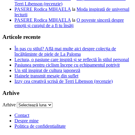
Terri Libenson (recenzie)
PASERE Rodica MIHAELA
la
Moda inspirată de universul
lecturii
PASERE Rodica MIHAELA
la
O poveste sinceră despre
emoții și curajul de a fi tu însăți
Articole recente
În pas cu stilul? Află mai multe aici despre colecția de
încălțăminte de piele de La Paloma
Lectura, o pasiune care inspiră și se reflectă în stilul personal
Pasiunea pentru ciclism începe cu echipamentul potrivit
Un stil inspirat de cultura japoneză
Hainele transmit mesaje din suflet
Izzy cea creativă scrisă de Terri Libenson (recenzie)
Arhive
Arhive
Contact
Despre mine
Politica de confidentialitate