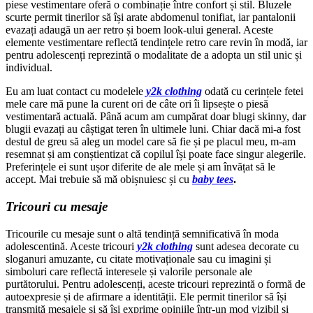
piese vestimentare oferă o combinație între confort și stil. Bluzele
scurte permit tinerilor să își arate abdomenul tonifiat, iar pantalonii
evazați adaugă un aer retro și boem look-ului general. Aceste
elemente vestimentare reflectă tendințele retro care revin în modă, iar
pentru adolescenți reprezintă o modalitate de a adopta un stil unic și
individual.
Eu am luat contact cu modelele
y2k clothing
odată cu cerințele fetei
mele care mă pune la curent ori de câte ori îi lipsește o piesă
vestimentară actuală. Până acum am cumpărat doar blugi skinny, dar
blugii evazați au câștigat teren în ultimele luni. Chiar dacă mi-a fost
destul de greu să aleg un model care să fie și pe placul meu, m-am
resemnat și am conștientizat că copilul își poate face singur alegerile.
Preferințele ei sunt ușor diferite de ale mele și am învățat să le
accept. Mai trebuie să mă obișnuiesc și cu
baby tees
.
Tricouri cu mesaje
Tricourile cu mesaje sunt o altă tendință semnificativă în moda
adolescentină. Aceste tricouri
y2k clothing
sunt adesea decorate cu
sloganuri amuzante, cu citate motivaționale sau cu imagini și
simboluri care reflectă interesele și valorile personale ale
purtătorului. Pentru adolescenți, aceste tricouri reprezintă o formă de
autoexpresie și de afirmare a identității. Ele permit tinerilor să își
transmită mesajele și să își exprime opiniile într-un mod vizibil și