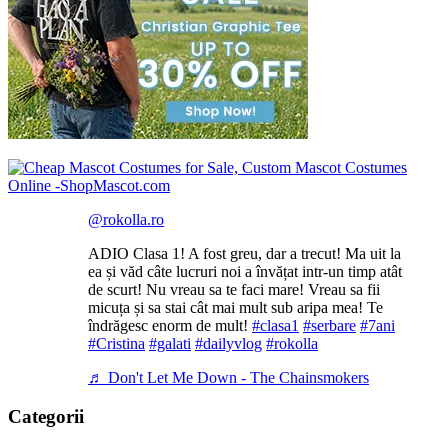
@rokolla.ro
ADIO Clasa 1! A fost greu, dar a trecut! Ma uit la
ea și văd câte lucruri noi a învățat intr-un timp atât
de scurt! Nu vreau sa te faci mare! Vreau sa fii
micuța și sa stai cât mai mult sub aripa mea! Te
îndrăgesc enorm de mult!
#clasa1
#serbare
#7ani
#Cristina
#galati
#dailyvlog
#rokolla
♬ Don't Let Me Down - The Chainsmokers
Categorii