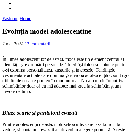
Fashion
,
Home
Evoluția modei adolescentine
7 mai 2024
12 comentarii
În lumea adolescenților de astăzi, moda este un element central al
identității și exprimării personale. Tinerii își folosesc hainele pentru
a-și exprima personalitatea, gusturile și interesele. Tendințele
vestimentare actuale care domină garderoba adolescenților, sunt ușor
diferite de ceea ce port eu în mod normal. Nu am nimic împotriva
schimbărilor doar că eu mă adaptez mai greu la schimbări și am
nevoie de timp.
Bluze scurte și pantaloni evazați
Printre adolescenții de astăzi, bluzele scurte, care lasă buricul la
vedere, și pantalonii evazați au devenit o alegere populară. Aceste