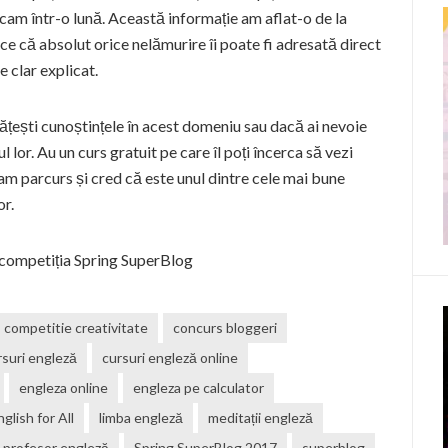
i cam într-o lună. Această informație am aflat-o de la
ace că absolut orice nelămurire îi poate fi adresată direct
e clar explicat.
ățești cunoștințele în acest domeniu sau dacă ai nevoie
l lor. Au un curs gratuit pe care îl poți încerca să vezi
-am parcurs și cred că este unul dintre cele mai bune
or.
n competiția Spring SuperBlog
competitie creativitate
concurs bloggeri
rsuri engleză
cursuri engleză online
engleza online
engleza pe calculator
nglish for All
limba engleză
meditații engleză
profesor engleză
Spring SuperBlog 2017
superblog