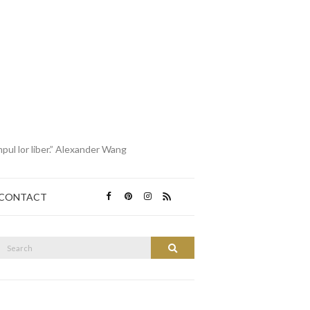
mpul lor liber.” Alexander Wang
CONTACT
Search
Search
or: