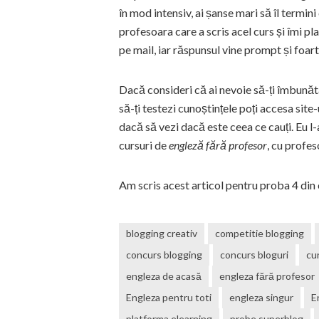
în mod intensiv, ai șanse mari să îl termin
profesoara care a scris acel curs și îmi pl
pe mail, iar răspunsul vine prompt și foart
Dacă consideri că ai nevoie să-ți îmbunăt
să-ți testezi cunoștințele poți accesa site-u
dacă să vezi dacă este ceea ce cauți. Eu l
cursuri de
engleză fără profesor
, cu profes
Am scris acest articol pentru proba 4 di
blogging creativ
competitie blogging
concurs blogging
concurs bloguri
cu
engleza de acasă
engleza fără profesor
Engleza pentru toti
engleza singur
E
platforma elearning
probe superblog