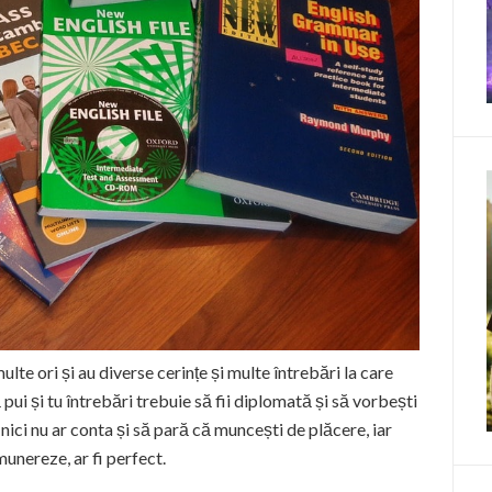
ulte ori și au diverse cerințe și multe întrebări la care
pui și tu întrebări trebuie să fii diplomată și să vorbești
 nici nu ar conta și să pară că muncești de plăcere, iar
munereze, ar fi perfect.