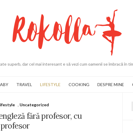
ate superb, dar cel mai interesant e să vezi cum oamenii se îmbracă în ti
BABY
TRAVEL
LIFESTYLE
COOKING
DESPRE MINE
ifestyle
,
Uncategorized
f
engleză fără profesor, cu
profesor