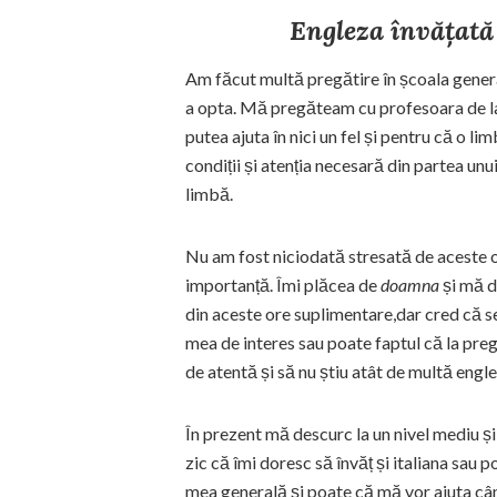
Engleza învățată
Am făcut multă pregătire în școala gener
a opta. Mă pregăteam cu profesoara de la
putea ajuta în nici un fel și pentru că o li
condiții și atenția necesară din partea unu
limbă.
Nu am fost niciodată stresată de aceste o
importanță. Îmi plăcea de
doamna
și mă d
din aceste ore suplimentare,dar cred că se
mea de interes sau poate faptul că la pre
de atentă și să nu știu atât de multă engl
În prezent mă descurc la un nivel mediu ș
zic că îmi doresc să învăț și italiana sau 
mea generală și poate că mă vor ajuta câ