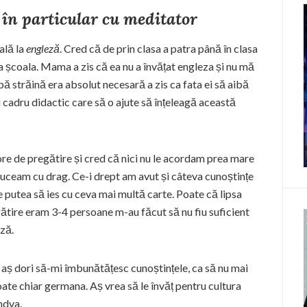
 în particular cu meditator
ală la
engleză
. Cred că de prin clasa a patra până în clasa
 școala. Mama a zis că ea nu a învățat engleza și nu mă
mbă străină era absolut necesară a zis ca fata ei să aibă
i cadru didactic care să o ajute să înțeleagă această
re de pregătire și cred că nici nu le acordam prea mare
uceam cu drag. Ce-i drept am avut și câteva cunoștințe
 putea să ies cu ceva mai multă carte. Poate că lipsa
gătire eram 3-4 persoane m-au făcut să nu fiu suficient
eză.
i aș dori să-mi îmbunătățesc cunoștințele, ca să nu mai
poate chiar germana. Aș vrea să le învăț pentru cultura
ndva.