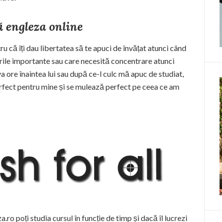
ă engleza online
ru că îți dau libertatea să te apuci de învățat atunci când
rurile importante sau care necesită concentrare atunci
 ore înaintea lui sau după ce-l culc mă apuc de studiat,
rfect pentru mine și se mulează perfect pe ceea ce am
o poți studia cursul în funcție de timp și dacă îl lucrezi