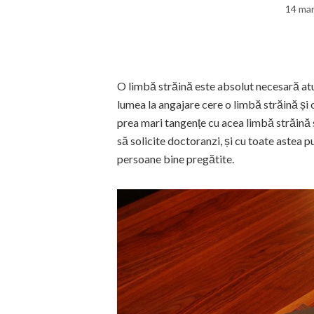
14 mar
O limbă străină este absolut necesară atu
lumea la angajare cere o limbă străină și 
prea mari tangențe cu acea limbă străină 
să solicite doctoranzi, și cu toate astea p
persoane bine pregătite.