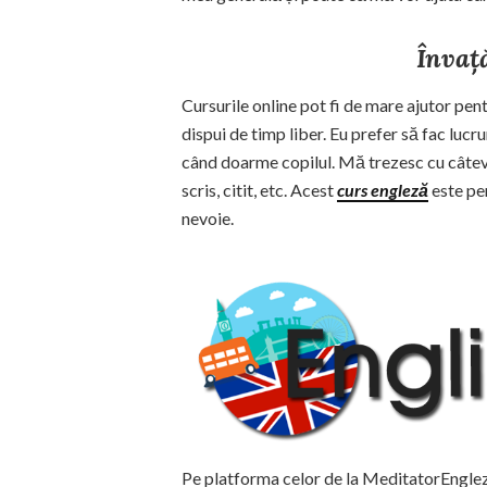
Învaț
Cursurile online pot fi de mare ajutor pent
dispui de timp liber. Eu prefer să fac luc
când doarme copilul. Mă trezesc cu câteva
scris, citit, etc. Acest
curs engleză
este pe
nevoie.
Pe platforma celor de la MeditatorEngleza.r