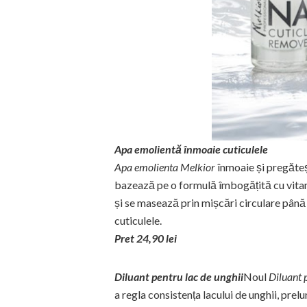
Apa emolientă înmoaie cuticulele
Apa emolienta Melkior
înmoaie și pregăteșt
bazează pe o formulă îmbogățită cu vitami
și se masează prin mișcări circulare pân
cuticulele.
Pret 24,90 lei
Diluant pentru lac de unghii
Noul
Diluant 
a regla consistența lacului de unghii, pre