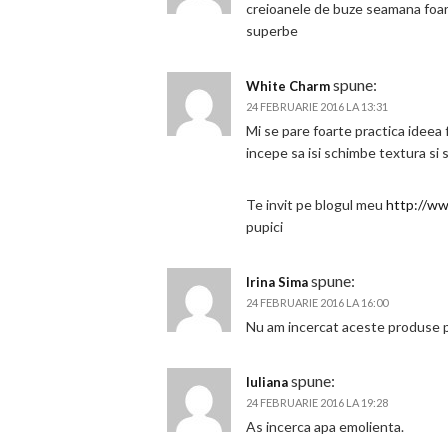
creioanele de buze seamana foart
superbe
spune:
White Charm
24 FEBRUARIE 2016 LA 13:31
Mi se pare foarte practica ideea f
incepe sa isi schimbe textura si 
Te invit pe blogul meu
http://w
pupici
spune:
Irina Sima
24 FEBRUARIE 2016 LA 16:00
Nu am incercat aceste produse 
spune:
Iuliana
24 FEBRUARIE 2016 LA 19:28
As incerca apa emolienta.