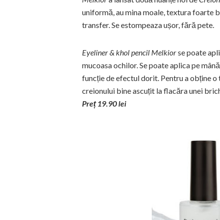
uniformă, au mina moale, textura foarte bu
transfer. Se estompeaza ușor, fără pete.
Eyeliner & khol pencil Melkior
se poate apli
mucoasa ochilor. Se poate aplica pe mână ș
funcție de efectul dorit. Pentru a obține 
creionului bine ascuțit la flacăra unei bric
Preț 19.90 lei