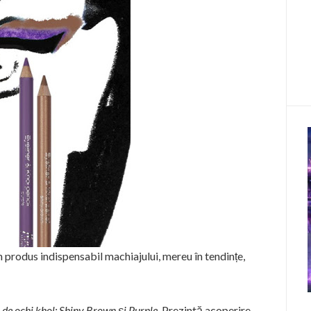
n produs indispensabil machiajului, mereu în tendințe,
 de ochi khol: Shiny Brown și Purple
. Prezintă acoperire