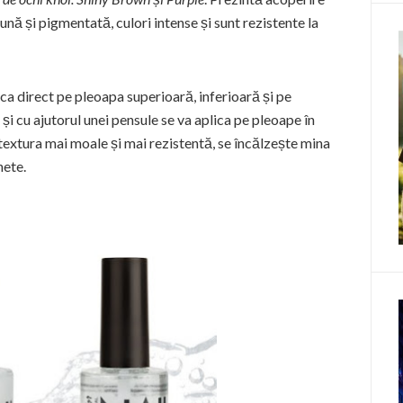
nă și pigmentată, culori intense și sunt rezistente la
ca direct pe pleoapa superioară, inferioară și pe
i cu ajutorul unei pensule se va aplica pe pleoape în
o textura mai moale și mai rezistentă, se încălzește mina
hete.