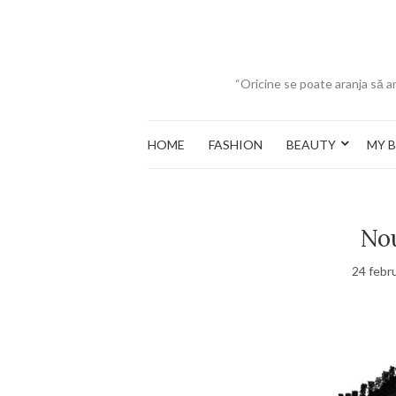
“Oricine se poate aranja să ar
HOME
FASHION
BEAUTY
MY 
Nou
24 febr