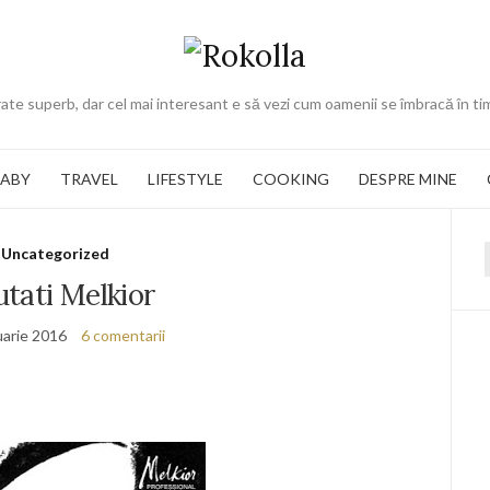
ate superb, dar cel mai interesant e să vezi cum oamenii se îmbracă în ti
BABY
TRAVEL
LIFESTYLE
COOKING
DESPRE MINE
Uncategorized
f
tati Melkior
uarie 2016
6 comentarii