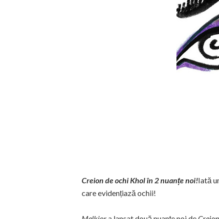
Creion de ochi Khol în 2 nuanțe noi!
Iată u
care evidențiază ochii!
Melkior
a lansat două nuanțe noi de
Creion