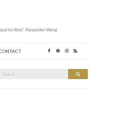
mpul lor liber.” Alexander Wang
CONTACT
Search
Search
or: