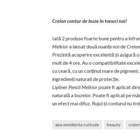
Creion contur de buze în tonuri noi!
Iată 2 produse foarte bune pentru a înfrum
Melkior
a lansat două nuanțe noi de
Creion
Prezintă acoperire excelentă și asigură o 
mult de 4 ore. Au o compatibilitate excele
cu ceară, cu un conținut mare de pigment.
ingredienți naturali de protecție.
Lipliner Pencil Melkior
poate fi aplicat di
naturală a buzelor. Poate fi aplicat pe mâ
un efect mai difuz. Rujul și conturul nu treb
apa emolienta cuticule
beauty
creio