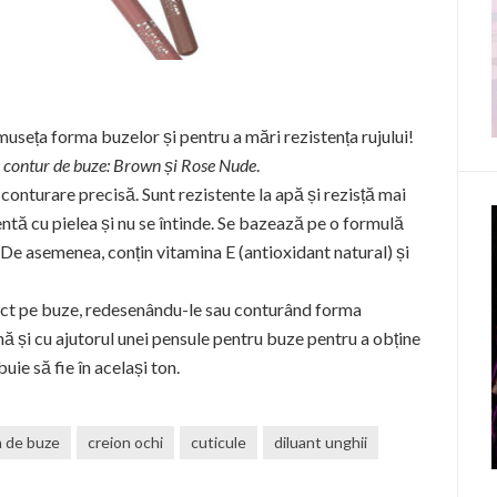
useța forma buzelor și pentru a mări rezistența rujului!
 contur de buze: Brown și Rose Nude
.
conturare precisă. Sunt rezistente la apă și rezisță mai
ntă cu pielea și nu se întinde. Se bazează pe o formulă
 De asemenea, conțin vitamina E (antioxidant natural) și
rect pe buze, redesenându-le sau conturând forma
nă și cu ajutorul unei pensule pentru buze pentru a obține
uie să fie în același ton.
n de buze
creion ochi
cuticule
diluant unghii