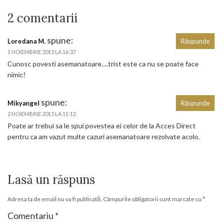
2 comentarii
spune:
Loredana M.
Răspunde
1 NOIEMBRIE 2015 LA 16:37
Cunosc povesti asemanatoare….trist este ca nu se poate face
nimic!
spune:
Mikyangel
Răspunde
2 NOIEMBRIE 2015 LA 11:12
Poate ar trebui sa le spui povestea ei celor de la Acces Direct
pentru ca am vazut multe cazuri asemanatoare rezolvate acolo.
Lasă un răspuns
Adresa ta de email nu va fi publicată.
Câmpurile obligatorii sunt marcate cu
*
Comentariu
*