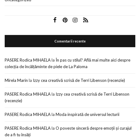
Comentarii recente
PASERE Rodica MIHAELA
la
În pas cu stilul? Află mai multe aici despre
colecția de încălțăminte de piele de La Paloma
Mirela Marin
la
Izzy cea creativă scrisă de Terri Libenson (recenzie)
PASERE Rodica MIHAELA
la
Izzy cea creativă scrisă de Terri Libenson
(recenzie)
PASERE Rodica MIHAELA
la
Moda inspirată de universul lecturii
PASERE Rodica MIHAELA
la
O poveste sinceră despre emoții și curajul
de a fi tu însăți