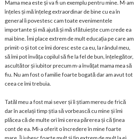
Mama mea este și va fi un exemplu pentru mine. M-am
înțeles și mă înțeleg extraordinar de bine cu ea în
general îi povestesc cam toate evenimentele
importante și mă ajută și mă sfătuiește cum crede ea
mai bine. Îmi place extrem de mult educația pe care am
primit-o și tot ce îmi doresc este ca eu, la rândul meu,
să îmi pot învăța copilul să fie la fel de bun, înțelegător,
ascultător și iubitor precum m-a învățat mama mea să
fiu. Nu am fost o familie foarte bogată dar am avut tot
ceea ce îmi trebuia.
Tatăl meu a fost mai sever și îi știam mereu de frică
dar în același timp știa să vorbească cu mine și îmi
plăcea că de multe ori îmi cerea părerea și că ținea
cont de ea. Mi-a oferit o încredere în mine foarte
mare. Îi iubesc foarte mult și țin extrem de mult la ei