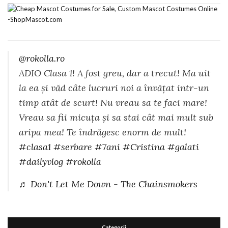
@rokolla.ro
ADIO Clasa 1! A fost greu, dar a trecut! Ma uit
la ea și văd câte lucruri noi a învățat intr-un
timp atât de scurt! Nu vreau sa te faci mare!
Vreau sa fii micuța și sa stai cât mai mult sub
aripa mea! Te îndrăgesc enorm de mult!
#clasa1
#serbare
#7ani
#Cristina
#galati
#dailyvlog
#rokolla
♬ Don't Let Me Down - The Chainsmokers
Categorii