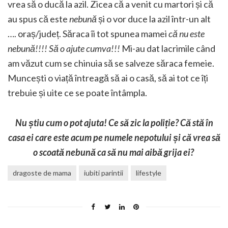
vrea să o ducă la azil. Zicea că a venit cu martori și că
au spus că este
nebună
și o vor duce la azil într-un alt
…. oraș/județ. Săraca îi tot spunea mamei
că nu este
nebună!!!! Să o ajute cumva!!!
Mi-au dat lacrimile când
am văzut cum se chinuia să se salveze săraca femeie.
Muncești o viață întreagă să ai o casă, să ai tot ce îți
trebuie și uite ce se poate întâmpla.
Nu știu cum o pot ajuta! Ce să zic la poliție? Că stă în
casa ei care este acum pe numele nepotului și că vrea să
o scoată nebună ca să nu mai aibă grija ei?
dragoste de mama
iubiti parintii
lifestyle