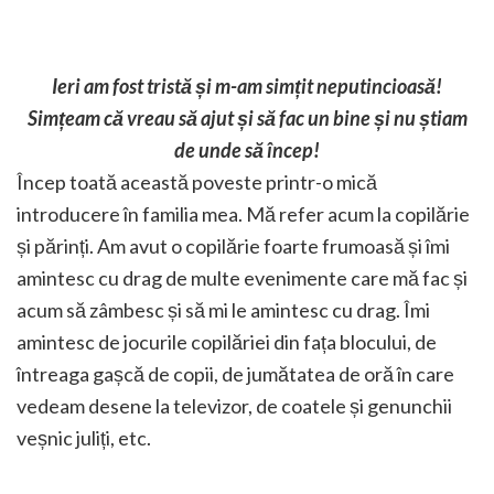
Ieri am fost tristă și m-am simțit neputincioasă!
Simțeam că vreau să ajut și să fac un bine și nu știam
de unde să încep!
Încep toată această poveste printr-o mică
introducere în familia mea. Mă refer acum la copilărie
și părinți. Am avut o copilărie foarte frumoasă și îmi
amintesc cu drag de multe evenimente care mă fac și
acum să zâmbesc și să mi le amintesc cu drag. Îmi
amintesc de jocurile copilăriei din fața blocului, de
întreaga gașcă de copii, de jumătatea de oră în care
vedeam desene la televizor, de coatele și genunchii
veșnic juliți, etc.