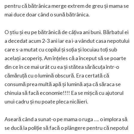
pentru că bătrânica merge extrem de greu și mama se
mai duce doar când o sună bătrânica.
O știu și eu pe bătrânică de câțiva ani buni. Bărbatul ei
a decedat acum 2-3 ani iar ea i-a vândut casa nepotului
care s-a mutat cu copilul și soția și locuiau toți sub
același acoperiș. Am înțeles că a început să se poarte
din ce în ce mai urât cu ea și stătea sărăcuța într-o
cămăruță cu o lumină obscură. Era certată că
consumă prea multă apă și lumină așa că săraca se
chinuia să facă economie!!!! Ea se mișcă cu ajutorul
unui cadru și nu poate pleca nicăieri.
Aseară când a sunat-o pe mama o ruga …. o implora să
se ducă la poliție să facă o plângere pentru că nepotul