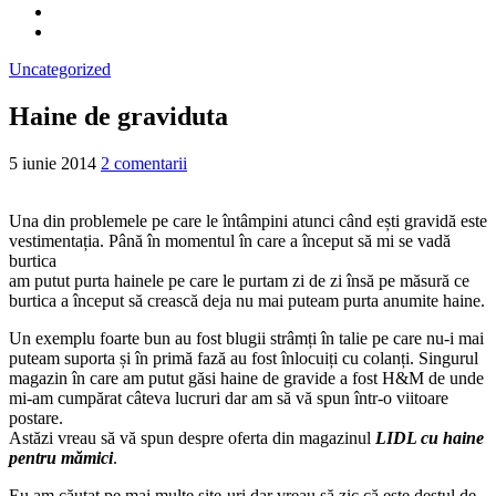
Uncategorized
Haine de graviduta
5 iunie 2014
2 comentarii
Una din problemele pe care le întâmpini atunci când ești gravidă este
vestimentația. Până în momentul în care a început să mi se vadă
burtica
am putut purta hainele pe care le purtam zi de zi însă pe măsură ce
burtica a început să crească deja nu mai puteam purta anumite haine.
Un exemplu foarte bun au fost blugii strâmți în talie pe care nu-i mai
puteam suporta și în primă fază au fost înlocuiți cu colanți. Singurul
magazin în care am putut găsi haine de gravide a fost H&M de unde
mi-am cumpărat câteva lucruri dar am să vă spun într-o viitoare
postare.
Astăzi vreau să vă spun despre oferta din magazinul
LIDL cu haine
pentru mămici
.
Eu am căutat pe mai multe site-uri dar vreau să zic că este destul de