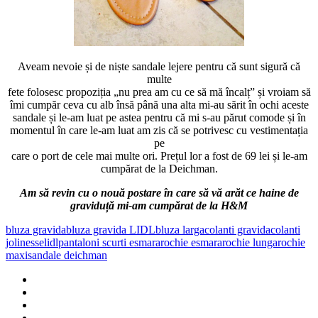
Aveam nevoie și de niște sandale lejere pentru că sunt sigură că
multe
fete folosesc propoziția „nu prea am cu ce să mă încalț” și vroiam să
îmi cumpăr ceva cu alb însă până una alta mi-au sărit în ochi aceste
sandale și le-am luat pe astea pentru că mi s-au părut comode și în
momentul în care le-am luat am zis că se potrivesc cu vestimentația
pe
care o port de cele mai multe ori. Prețul lor a fost de 69 lei și le-am
cumpărat de la Deichman.
Am să revin cu o nouă postare în care să vă arăt ce haine de
graviduță mi-am cumpărat de la H&M
bluza gravida
bluza gravida LIDL
bluza larga
colanti gravida
colanti
jolinesse
lidl
pantaloni scurti esmara
rochie esmara
rochie lunga
rochie
maxi
sandale deichman