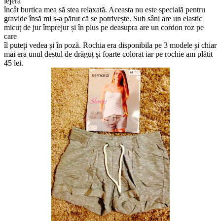
lejeră
încât burtica mea să stea relaxată. Aceasta nu este specială pentru
gravide însă mi s-a părut că se potrivește. Sub sâni are un elastic
micuț de jur împrejur și în plus pe deasupra are un cordon roz pe
care
îl puteți vedea și în poză. Rochia era disponibila pe 3 modele și chiar
mai era unul destul de drăguț și foarte colorat iar pe rochie am plătit
45 lei.