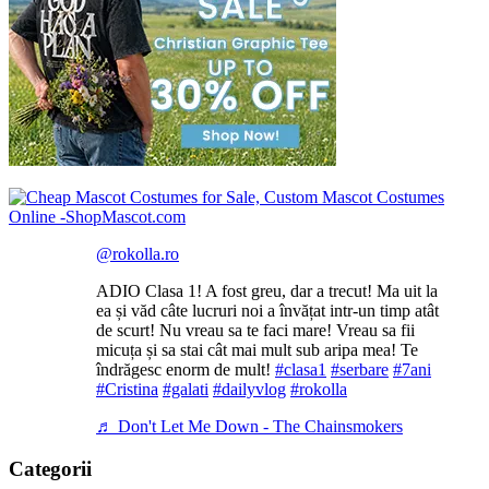
@rokolla.ro
ADIO Clasa 1! A fost greu, dar a trecut! Ma uit la
ea și văd câte lucruri noi a învățat intr-un timp atât
de scurt! Nu vreau sa te faci mare! Vreau sa fii
micuța și sa stai cât mai mult sub aripa mea! Te
îndrăgesc enorm de mult!
#clasa1
#serbare
#7ani
#Cristina
#galati
#dailyvlog
#rokolla
♬ Don't Let Me Down - The Chainsmokers
Categorii