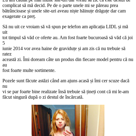
complicat să mă decid. Pe de o parte unele mi se păreau prea
bătrâncioase și unele site-uri aveau niște hăinuțe drăguțe dar cam
exagerate ca preț.
Să nu uit ce vroiam să vă spun pe telefon am aplicația LIDL și mă
uit
tot timpul să văd ce oferte au. Am fost foarte bucuroasă să văd că joi
5
iunie 2014 vor avea haine de graviduțe și am zis că nu trebuie să
ratez
această zi. Îmi doream câte un produs din fiecare model pentru că nu
au
fost foarte multe sortimente.
Pozele sunt făcute astăzi când am ajuns acasă și îmi cer scuze dacă
nu
vi se par foarte bine realizate însă trebuie să țineți cont că mi le-am
făcut singură după o zi destul de încărcată.