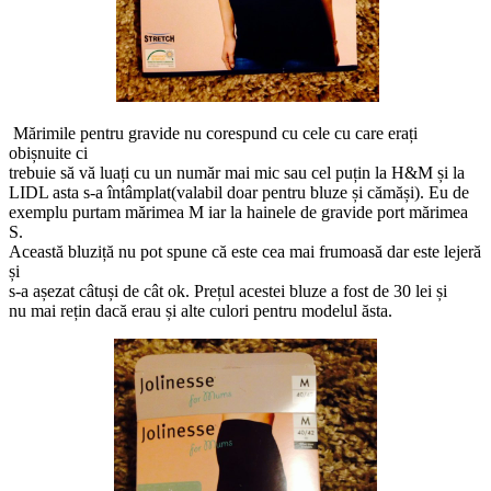
Mărimile pentru gravide nu corespund cu cele cu care erați
obișnuite ci
trebuie să vă luați cu un număr mai mic sau cel puțin la H&M și la
LIDL asta s-a întâmplat(valabil doar pentru bluze și cămăși). Eu de
exemplu purtam mărimea M iar la hainele de gravide port mărimea
S.
Această bluziță nu pot spune că este cea mai frumoasă dar este lejeră
și
s-a așezat câtuși de cât ok. Prețul acestei bluze a fost de 30 lei și
nu mai rețin dacă erau și alte culori pentru modelul ăsta.