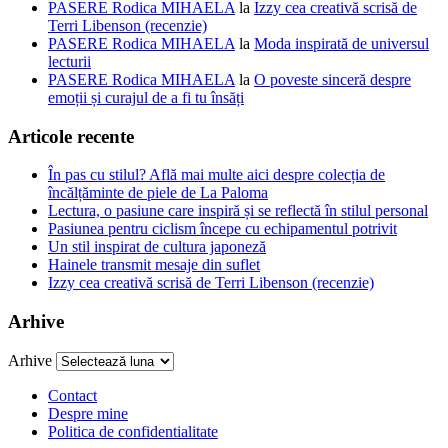
PASERE Rodica MIHAELA
la
Izzy cea creativă scrisă de
Terri Libenson (recenzie)
PASERE Rodica MIHAELA
la
Moda inspirată de universul
lecturii
PASERE Rodica MIHAELA
la
O poveste sinceră despre
emoții și curajul de a fi tu însăți
Articole recente
În pas cu stilul? Află mai multe aici despre colecția de
încălțăminte de piele de La Paloma
Lectura, o pasiune care inspiră și se reflectă în stilul personal
Pasiunea pentru ciclism începe cu echipamentul potrivit
Un stil inspirat de cultura japoneză
Hainele transmit mesaje din suflet
Izzy cea creativă scrisă de Terri Libenson (recenzie)
Arhive
Arhive
Contact
Despre mine
Politica de confidentialitate