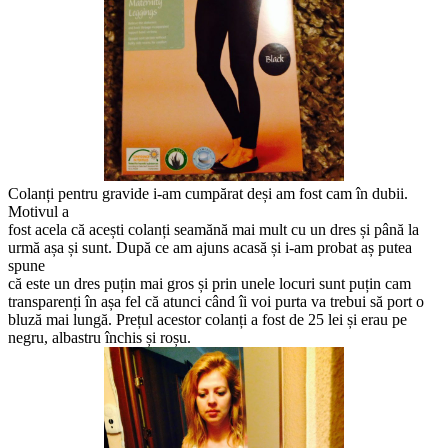
Colanți pentru gravide i-am cumpărat deși am fost cam în dubii.
Motivul a
fost acela că acești colanți seamănă mai mult cu un dres și până la
urmă așa și sunt. După ce am ajuns acasă și i-am probat aș putea
spune
că este un dres puțin mai gros și prin unele locuri sunt puțin cam
transparenți în așa fel că atunci când îi voi purta va trebui să port o
bluză mai lungă. Prețul acestor colanți a fost de 25 lei și erau pe
negru, albastru închis și roșu.