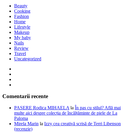
Beauty
Cooking
Fashion
Home
Lifestyle
Makeup
My baby
Nails
Review
Travel
Uncategorized
Comentarii recente
PASERE Rodica MIHAELA
la
În pas cu stilul? Află mai
multe aici despre colecția de încălțăminte de piele de La
Paloma
Mirela Marin
la
Izzy cea creativă scrisă de Terri Libenson
(recenzie)