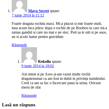
Maya Secret
spune:
7 iunie 2014 la 11:12
Foarte draguta rochita maxi. Mi-a placut si mie foarte mult,
insa acum inca jelesc dupa o rochie de pe Boohoo la care mi-a
ramas gandul si care nu mai e pe stoc. Poti sa te uiti si pe asos,
au si acolo haine pentru gravidute.
Răspunde
Rokolla
spune:
9 iunie 2014 la 18:02
Am intrat si pe Asos și-am vazut multe rochii
dragutenumai ca am fost in dubii in privința numărului.
Cred ca am sa fac o încercare pana la urma. Oricum
mersi de sfat
Răspunde
Lasă un răspuns